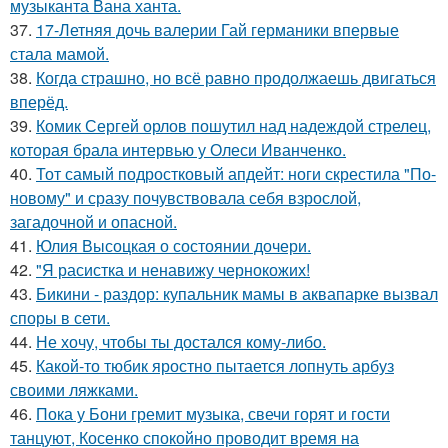
музыканта Вана ханта.
37.
17-Летняя дочь валерии Гай германики впервые
стала мамой.
38.
Когда страшно, но всё равно продолжаешь двигаться
вперёд.
39.
Комик Сергей орлов пошутил над надеждой стрелец,
которая брала интервью у Олеси Иванченко.
40.
Тот самый подростковый апдейт: ноги скрестила "По-
новому" и сразу почувствовала себя взрослой,
загадочной и опасной.
41.
Юлия Высоцкая о состоянии дочери.
42.
"Я расистка и ненавижу чернокожих!
43.
Бикини - раздор: купальник мамы в аквапарке вызвал
споры в сети.
44.
Не хочу, чтобы ты достался кому-либо.
45.
Какой-то тюбик яростно пытается лопнуть арбуз
своими ляжками.
46.
Пока у Бони гремит музыка, свечи горят и гости
танцуют, Косенко спокойно проводит время на