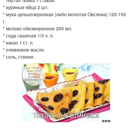
* тертая тыква 1 стакан.
* куриные яйца 2 шт.
* мука цельнозерновая (либо молотая Овсянка) 120-150
г.
* молоко обезжиренное 250 мл.
* сода гашеная 1/3 ч. л.
* какао 1 ст. л.
* оливковое масло.
* соль, стевия.