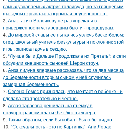
самых узнаваемых актрис голливуда, но за глянцевым
фасадом скрывалась огромная неуверенность.
3.
Анастасию Волочкову не раз упрекали в
приверженности устаревшим бьюти - процедурам.
4.
До мировой славы ее пытались увлечь баскетболом:
отец, школьный учитель физкультуры и поклонник этой
игры, записал дочь в секцию.
5.
"Лучше бы и Дальше Продолжала их Прятать": в сети
обсудили внешность сыновей Шерон стоун.
6.
Айза лилуна впервые рассказала, что за два месяца
до беременности вторым сыном у неё случилась
замершая беременность.
7.
Селена Гомес призналась, что мечтает о ребёнке - и
сделала это трогательно и честно.
8.
Аглая тарасова решилась на съемку в
полупрозрачном платье без бюстгальтера.
9.
Таким образом, если бы избил - было бы видно.
10.
"Сексуальность - это не Картинка": Ани Лорак