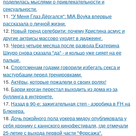
поделилась мыслями о привлекательности и
сексуальности.
11.
"У Меня Глаз Дёргался": MIA Boyka впервые
рассказала о личной жизни.
12.
Новый тренд селебрити: почему Кристина асмус и
другие актрисы массово уходят в диджеинг.
13.
Через четыре месяца после развода Екатерина
Шкуро снова сказала "да" - и кольцо уже сияет на ее
пальце.
14.
Спортсменам годами говорили избегать секса и
мастурбации перед тренировками.
15.
Актёры, которые пожалели о своих ролях!
16.
Барри кеоган перестал выходить из дома из-за
буллинга в интернете.
17.
Назад в 90-е: зажигательная степ - аэробика в FH на
Блюхера.
18.
Дочь покойного пола уокера мидоу опубликовала у
себя хронику с каннского кинофестиваля, где отмечали
25-летие с выхода первой части "Форсажа".