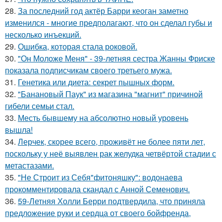
28.
За последний год актёр Барри кеоган заметно
изменился - многие предполагают, что он сделал губы и
несколько инъекций.
29.
Ошибка, которая стала роковой.
30.
"Он Моложе Меня" - 39-летняя сестра Жанны Фриске
показала подписчикам своего третьего мужа.
31.
Генетика или диета: секрет пышных форм.
32.
"Банановый Паук" из магазина "магнит" причиной
гибели семьи стал.
33.
Месть бывшему на абсолютно новый уровень
вышла!
34.
Лерчек, скорее всего, проживёт не более пяти лет,
поскольку у неё выявлен рак желудка четвёртой стадии с
метастазами.
35.
"Не Строит из Себя"фитоняшку": водонаева
прокомментировала скандал с Анной Семенович.
36.
59-Летняя Холли Берри подтвердила, что приняла
предложение руки и сердца от своего бойфренда,