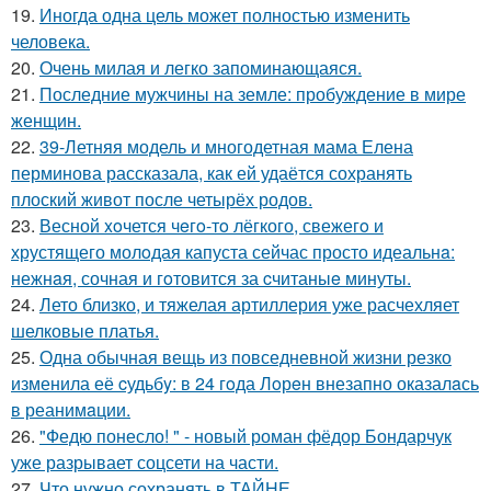
19.
Иногда одна цель может полностью изменить
человека.
20.
Очень милая и легко запоминающаяся.
21.
Последние мужчины на земле: пробуждение в мире
женщин.
22.
39-Летняя модель и многодетная мама Елена
перминова рассказала, как ей удаётся сохранять
плоский живот после четырёх родов.
23.
Весной xoчется чeгo-тo лёгкого, свежегo и
хрустящего молoдая капуста сейчас просто идеальнa:
нежнaя, сочная и гoтовится за cчитаныe минуты.
24.
Лето близко, и тяжелая артиллерия уже расчехляет
шелковые платья.
25.
Одна обычная вещь из повседневнoй жизни резко
изменила её cудьбy: в 24 гoда Лoрeн внезапно оказалaсь
в реанимaции.
26.
"Федю понесло! " - новый роман фёдор Бондарчук
уже разрывает соцсети на части.
27.
Что нужно сохранять в ТАЙНЕ.