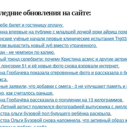
ледние обновления на сайте:
тебе билет и гостиницу оплачу.
нна впервые на публике с младшей дочкой роки айриш поя
нские учёные начали первые клинические испытания Trg035
изм вырастить новый зуб вместо утраченного.
ан - не чемпион по калию.
ый тренд селебрити: почему Кристина асмус и другие актри
 лонгории 51 и её новые фото снова взорвали интернет.
на Горбачева показала откровенные фото и рассказала о 
кса.
ные заявили, что добавки с омега - 3 не улучшают память и
но, как считалось раньше.
на Горбачёва рассказала о похудении на 13 килограммов.
-Летний артист поделился фотографией выпускника с дипло
стра ольги бузовой пол будущего ребёнка раскрыла.
стра Ольги Бузовой снова напомнила, что активный образ ж
плину и любовь к себе.