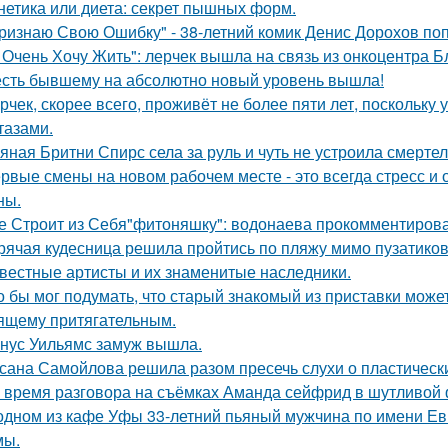
нетика или диета: секрет пышных форм.
ризнаю Свою Ошибку" - 38-летний комик Денис Дорохов по
 Очень Хочу Жить": лерчек вышла на связь из онкоцентра Б
сть бывшему на абсолютно новый уровень вышла!
рчек, скорее всего, проживёт не более пяти лет, поскольку 
тазами.
яная Бритни Спирс села за руль и чуть не устроила смерте
рвые смены на новом рабочем месте - это всегда стресс и
ны.
е Строит из Себя"фитоняшку": водонаева прокомментирова
рячая кудесница решила пройтись по пляжу мимо пузатиков 
вестные артисты и их знаменитые наследники.
о бы мог подумать, что старый знакомый из приставки может
ящему притягательным.
нус Уильямс замуж вышла.
сана Самойлова решила разом пресечь слухи о пластическ
 время разговора на съёмках Аманда сейфрид в шутливой 
одном из кафе Уфы 33-летний пьяный мужчина по имени Евг
мы.