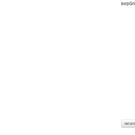
вербл
читат