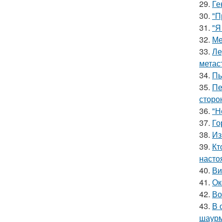
29.
Ге
30.
"П
31.
"Я
32.
Ме
33.
Ле
метас
34.
Пь
35.
Пе
сторо
36.
"Н
37.
Го
38.
Из
39.
Кт
насто
40.
Ви
41.
Ок
42.
Во
43.
В 
шаур