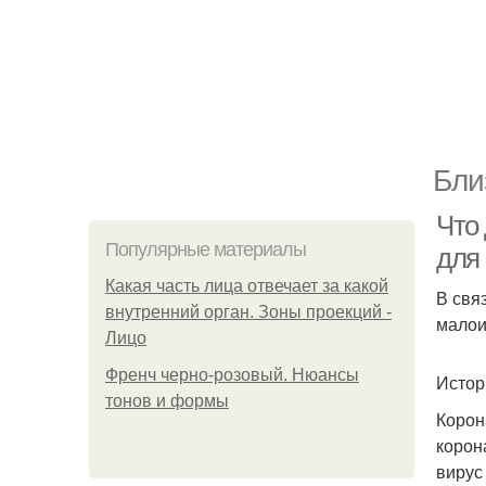
Бли
Что 
Популярные материалы
для
Какая часть лица отвечает за какой
В свя
внутренний орган. Зоны проекций -
малои
Лицо
Френч черно-розовый. Нюансы
Истор
тонов и формы
Корон
корон
вирус