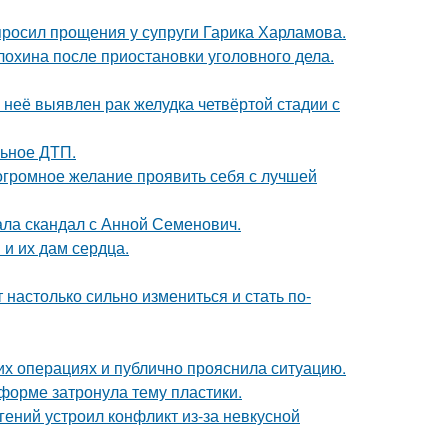
просил прощения у супруги Гарика Харламова.
лохина после приостановки уголовного дела.
у неё выявлен рак желудка четвёртой стадии с
льное ДТП.
 огромное желание проявить себя с лучшей
ла скандал с Анной Семенович.
и их дам сердца.
 настолько сильно измениться и стать по-
их операциях и публично прояснила ситуацию.
форме затронула тему пластики.
ений устроил конфликт из-за невкусной