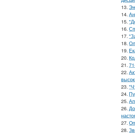
13.
Эн
14.
Ан
15.
"Д
16.
Сп
17.
"З
18.
Ол
19.
Ек
20.
Ко
21.
71
22.
Ак
высок
23.
"Ч
24.
Пу
25.
Ап
26.
До
насто
27.
Оп
28.
Зв