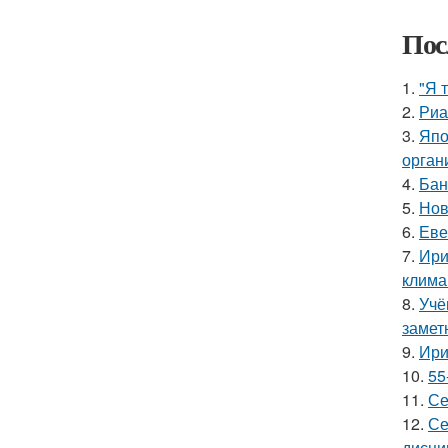
Пос
1.
"Я 
2.
Риа
3.
Япо
орган
4.
Бан
5.
Нов
6.
Еве
7.
Ири
клима
8.
Учё
замет
9.
Ири
10.
55
11.
Се
12.
Се
дисци