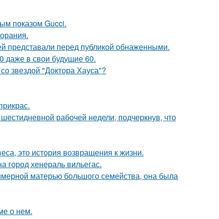
ным показом Gucci.
горания.
ей представали перед публикой обнаженными.
0 даже в свои будущие 60.
со звездой "Доктора Хауса"?
прикрас.
шестидневной рабочей недели, подчеркнув, что
веса, это история возвращения к жизни.
а город хенераль вильегас.
римерной матерью большого семейства, она была
ме о нем.