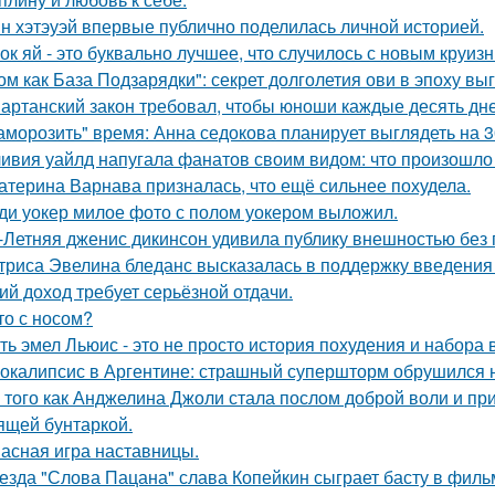
н хэтэуэй впервые публично поделилась личной историей.
ок яй - это буквально лучшее, что случилось с новым круиз
ом как База Подзарядки": секрет долголетия ови в эпоху вы
артанский закон требовал, чтобы юноши каждые десять дн
аморозить" время: Анна седокова планирует выглядеть на 3
ивия уайлд напугала фанатов своим видом: что произошло 
атерина Варнава призналась, что ещё сильнее похудела.
ди уокер милое фото с полом уокером выложил.
-Летняя дженис дикинсон удивила публику внешностью без 
триса Эвелина бледанс высказалась в поддержку введения 
ий доход требует серьёзной отдачи.
то с носом?
ть эмел Льюис - это не просто история похудения и набора 
окалипсис в Аргентине: страшный супершторм обрушился н
 того как Анджелина Джоли стала послом доброй воли и п
ящей бунтаркой.
асная игра наставницы.
езда "Слова Пацана" слава Копейкин сыграет басту в филь