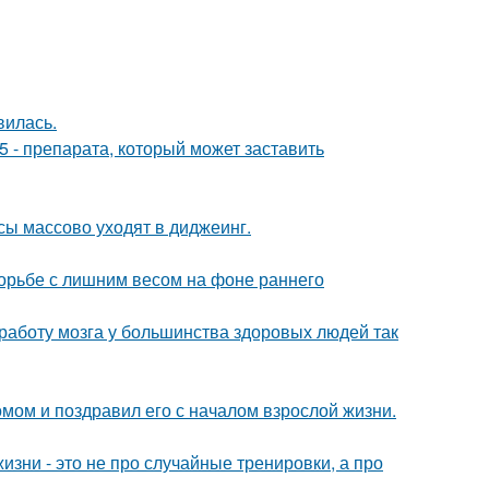
вилась.
 - препарата, который может заставить
сы массово уходят в диджеинг.
борьбе с лишним весом на фоне раннего
 работу мозга у большинства здоровых людей так
мом и поздравил его с началом взрослой жизни.
изни - это не про случайные тренировки, а про