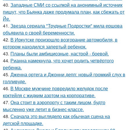
40.
Западные СМИ со ссылкой на анонимный источник
пишут, что Бьянка даже продумала план, как сбежать от
Йе.
41.
Звезда сериала "Трудные Подростки" мила ершова
объявила о своей беременности.
42.
В Иркутске произошло возгорание автомобиля, в
котором находился запертый ребенок.
43.
Планы были амбициозные, настрой - боевой.
44.
Рианна намекнула, что хочет родить четвёртого
ребенка.
45.
Дженна ортега и Джонни депп: новый громкий слух в
голливуде.
46.
В Москве мужчине повредило желудок после
коктейля с жидким азотом на корпоративе.
47.
Она стоит в аэропорту с таким лицом, будто
мысленно уже летит в бизнес-классе.
48.
Сначала это выглядело как обычная сцена на
детской площадке.