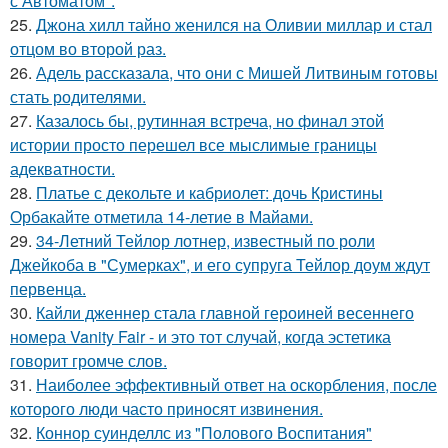
с Автоматом".
25.
Джона хилл тайно женился на Оливии миллар и стал
отцом во второй раз.
26.
Адель рассказала, что они с Мишей Литвиным готовы
стать родителями.
27.
Казалось бы, рутинная встреча, но финал этой
истории просто перешел все мыслимые границы
адекватности.
28.
Платье с декольте и кабриолет: дочь Кристины
Орбакайте отметила 14-летие в Майами.
29.
34-Летний Тейлор лотнер, известный по роли
Джейкоба в "Сумерках", и его супруга Тейлор доум ждут
первенца.
30.
Кайли дженнер стала главной героиней весеннего
номера Vanity Fair - и это тот случай, когда эстетика
говорит громче слов.
31.
Наиболее эффективный ответ на оскорбления, после
которого люди часто приносят извинения.
32.
Коннор суинделлс из "Полового Воспитания"