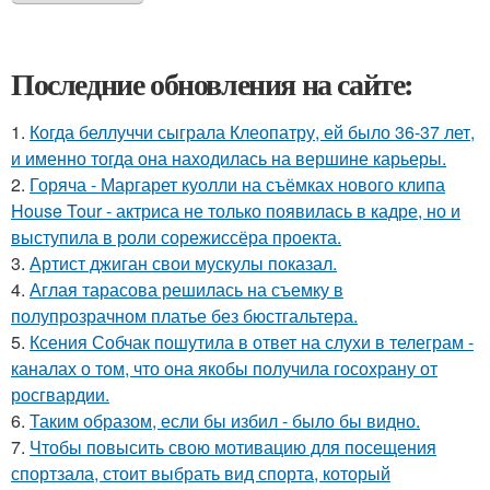
Последние обновления на сайте:
1.
Когда беллуччи сыграла Клеопатру, ей было 36-37 лет,
и именно тогда она находилась на вершине карьеры.
2.
Горяча - Маргарет куолли на съёмках нового клипа
House Tour - актриса не только появилась в кадре, но и
выступила в роли сорежиссёра проекта.
3.
Артист джиган свои мускулы показал.
4.
Аглая тарасова решилась на съемку в
полупрозрачном платье без бюстгальтера.
5.
Ксения Собчак пошутила в ответ на слухи в телеграм -
каналах о том, что она якобы получила госохрану от
росгвардии.
6.
Таким образом, если бы избил - было бы видно.
7.
Чтобы повысить свою мотивацию для посещения
спортзала, стоит выбрать вид спорта, который