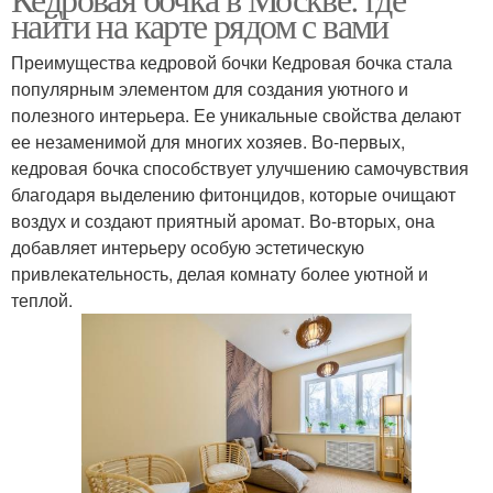
Бочки в москве
Бочки для здоровья
найти на карте рядом с вами
Преимущества кедровой бочки Кедровая бочка стала
популярным элементом для создания уютного и
полезного интерьера. Ее уникальные свойства делают
Бочки по сравнению
ее незаменимой для многих хозяев. Во-первых,
кедровая бочка способствует улучшению самочувствия
благодаря выделению фитонцидов, которые очищают
воздух и создают приятный аромат. Во-вторых, она
добавляет интерьеру особую эстетическую
привлекательность, делая комнату более уютной и
теплой.