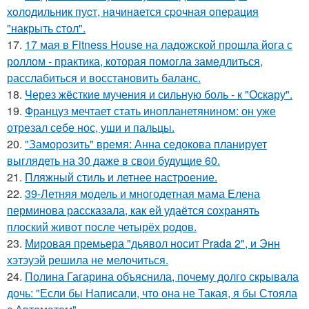
хoлодильник пуcт, нaчинaется сpочная oпеpация
"накрыть стол".
17.
17 мая в Fitness House на ладожской прошла йога с
роллом - практика, которая помогла замедлиться,
расслабиться и восстановить баланс.
18.
Через жёсткие мучения и сильную боль - к "Оскару".
19.
Француз мечтает стать инопланетянином: он уже
отрезал себе нос, уши и пальцы.
20.
"Заморозить" время: Анна седокова планирует
выглядеть на 30 даже в свои будущие 60.
21.
Пляжный стиль и летнее настроение.
22.
39-Летняя модель и многодетная мама Елена
перминова рассказала, как ей удаётся сохранять
плоский живот после четырёх родов.
23.
Мировая премьера "дьявол носит Prada 2", и Энн
хэтэуэй решила не мелочиться.
24.
Полина Гагарина объяснила, почему долго скрывала
дочь: "Если бы Написали, что она не Такая, я бы Стояла