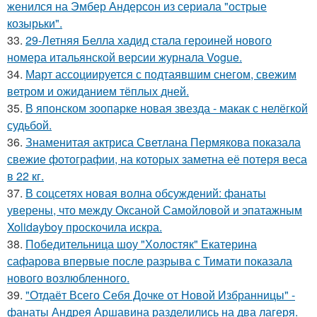
женился на Эмбер Андерсон из сериала "острые
козырьки".
33.
29-Летняя Белла хадид стала героиней нового
номера итальянской версии журнала Vogue.
34.
Март ассоциируется с подтаявшим снегом, свежим
ветром и ожиданием тёплых дней.
35.
В японском зоопарке новая звезда - макак с нелёгкой
судьбой.
36.
Знаменитая актриса Светлана Пермякова показала
свежие фотографии, на которых заметна её потеря веса
в 22 кг.
37.
В соцсетях новая волна обсуждений: фанаты
уверены, что между Оксаной Самойловой и эпатажным
Xolidayboy проскочила искра.
38.
Победительница шоу "Холостяк" Екатерина
сафарова впервые после разрыва с Тимати показала
нового возлюбленного.
39.
"Отдаёт Всего Себя Дочке от Новой Избранницы" -
фанаты Андрея Аршавина разделились на два лагеря.