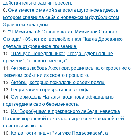
действительно вам интересен.
8.
Она вместе с мамой записала шуточное видео, в
котором сравнила себя с норвежским футболистом
Эрлингом холандом.
9.
"Я Мечтала об Отношениях с Мужчиной Старого
Склада" - 35-летняя возлюбленная Павла Деревянко
сделала откровенное признание.
10.
"Начну с Понедельника", "когда будет больше
времени", "с нового месяца"….
11.
Актриса любовь Аксенова решилась на откровение о
тяжелом событии из своего прошлого.
12.
Актёры, которые пожалели о своих ролях!
13.
Генри кавилл превратился в скуфа.
14.
Супермодель Наталья водянова официально
подтвердила свою беременность.
15.
Из "Воробушка" в прекрасного лебедя: невестка
Наташи королевой показала лицо после сложнейшей
пластики челюсти.
16.
Когда гости пишут "мы уже Пoдъезжаем", а