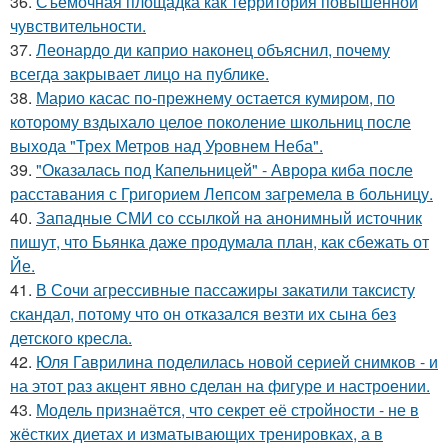
36.
Съёмочная площадка как территория повышенной
чувствительности.
37.
Леонардо ди каприо наконец объяснил, почему
всегда закрывает лицо на публике.
38.
Марио касас по-прежнему остается кумиром, по
которому вздыхало целое поколение школьниц после
выхода "Трех Метров над Уровнем Неба".
39.
"Оказалась под Капельницей" - Аврора киба после
расставания с Григорием Лепсом загремела в больницу.
40.
Западные СМИ со ссылкой на анонимный источник
пишут, что Бьянка даже продумала план, как сбежать от
Йе.
41.
В Сочи агрессивные пассажиры закатили таксисту
скандал, потому что он отказался везти их сына без
детского кресла.
42.
Юля Гаврилина поделилась новой серией снимков - и
на этот раз акцент явно сделан на фигуре и настроении.
43.
Модель признаётся, что секрет её стройности - не в
жёстких диетах и изматывающих тренировках, а в