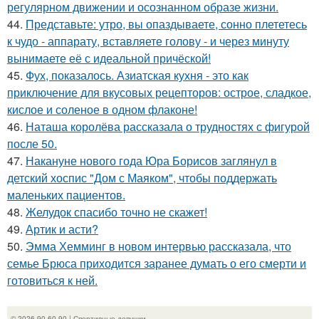
регулярном движении и осознанном образе жизни.
44.
Представьте: утро, вы опаздываете, сонно плететесь
к чудо - аппарату, вставляете голову - и через минуту
вынимаете её с идеальной причёской!
45.
Фух, показалось. Азиатская кухня - это как
приключение для вкусовых рецепторов: острое, сладкое,
кислое и соленое в одном флаконе!
46.
Наташа королёва рассказала о трудностях с фигурой
после 50.
47.
Накануне нового года Юра Борисов заглянул в
детский хоспис "Дом с Маяком", чтобы поддержать
маленьких пациентов.
48.
Желудок спасибо точно не скажет!
49.
Артик и асти?
50.
Эмма Хемминг в новом интервью рассказала, что
семье Брюса приходится заранее думать о его смерти и
готовиться к ней.
© 2026 90-60-90 | Спортивные девушки