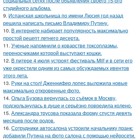
социальных сетях после объявления своего 15-ого
студийного альбома.
9.
Испанская школьница по имени Люсия год назад
решила написать письмо Владимиру Путину.
10.
В интернете набирает популярность максимально
простой рецепт летнего десерта.
11.
Ученые напомнили о коварстве токсоплазмы,
переносчиками которой выступают кошки.
12.
В питере 4 июля устроят фестиваль Milf и в сети его
уже окрестили одним из самых обсуждаемых ивентов
этого лета.
13.
Руки на стол! Дженнифер лопес выложила новые
максимально откровенные фото.
14.
Ольга Бузова вернулась со съёмок в Москву,
подскользнулась в душе и серьёзно повредила колено.
15.
Александра трусова показала форму спустя девять
месяцев после родов.
16.
Сотрудники автосалона устроили начальнику пранк:
добавили Путина на фото салона с помощью нейросети.