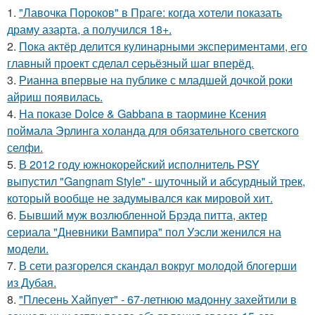
1.
"Лавочка Пороков" в Праге: когда хотели показать
драму азарта, а получился 18+.
2.
Пока актёр делится кулинарными экспериментами, его
главный проект сделал серьёзный шаг вперёд.
3.
Рианна впервые на публике с младшей дочкой роки
айриш появилась.
4.
На показе Dolce & Gabbana в таормине Ксения
поймала Эрлинга холанда для обязательного светского
селфи.
5.
В 2012 году южнокорейский исполнитель PSY
выпустил "Gangnam Style" - шуточный и абсурдный трек,
который вообще не задумывался как мировой хит.
6.
Бывший муж возлюбленной Брэда питта, актер
сериала "Дневники Вампира" пол Уэсли женился на
модели.
7.
В сети разгорелся скандал вокруг молодой блогерши
из Дубая.
8.
"Плесень Хайпует" - 67-летнюю мадонну захейтили в