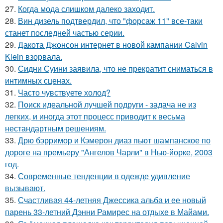
27.
Когда мода слишком далеко заходит.
28.
Вин дизель подтвердил, что "форсаж 11" все-таки
станет последней частью серии.
29.
Дакота Джонсон интернет в новой кампании Calvin
Klein взорвала.
30.
Сидни Суини заявила, что не прекратит сниматься в
интимных сценах.
31.
Часто чувствуете холод?
32.
Поиск идеальной лучшей подруги - задача не из
легких, и иногда этот процесс приводит к весьма
нестандартным решениям.
33.
Дрю бэрримор и Кэмерон диаз пьют шампанское по
дороге на премьеру "Ангелов Чарли" в Нью-йорке, 2003
год.
34.
Современные тенденции в одежде удивление
вызывают.
35.
Счастливая 44-летняя Джессика альба и ее новый
парень 33-летний Дэнни Рамирес на отдыхе в Майами.