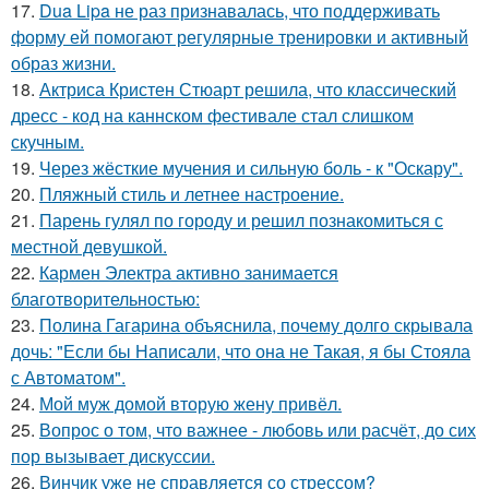
17.
Dua Lipa не раз признавалась, что поддерживать
форму ей помогают регулярные тренировки и активный
образ жизни.
18.
Актриса Кристен Стюарт решила, что классический
дресс - код на каннском фестивале стал слишком
скучным.
19.
Через жёсткие мучения и сильную боль - к "Оскару".
20.
Пляжный стиль и летнее настроение.
21.
Парень гулял по городу и решил познакомиться с
местной девушкой.
22.
Кармен Электра активно занимается
благотворительностью:
23.
Полина Гагарина объяснила, почему долго скрывала
дочь: "Если бы Написали, что она не Такая, я бы Стояла
с Автоматом".
24.
Мой муж домой вторую жену привёл.
25.
Вопрос о том, что важнее - любовь или расчёт, до сих
пор вызывает дискуссии.
26.
Винчик уже не справляется со стрессом?