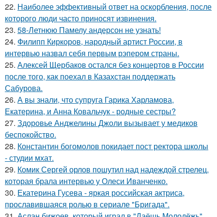
22.
Наиболее эффективный ответ на оскорбления, после
которого люди часто приносят извинения.
23.
58-Летнюю Памелу андерсон не узнать!
24.
Филипп Киркоров, народный артист России, в
интервью назвал себя первым рэпером страны.
25.
Алексей Щербаков остался без концертов в России
после того, как поехал в Казахстан поддержать
Сабурова.
26.
А вы знали, что супруга Гарика Харламова,
Екатерина, и Анна Ковальчук - родные сестры?
27.
Здоровье Анджелины Джоли вызывает у медиков
беспокойство.
28.
Константин богомолов покидает пост ректора школы
- студии мхат.
29.
Комик Сергей орлов пошутил над надеждой стрелец,
которая брала интервью у Олеси Иванченко.
30.
Екатерина Гусева - яркая российская актриса,
прославившаяся ролью в сериале "Бригада".
31.
Аслан бижоев, который играл в "Даёшь Молодёжь",