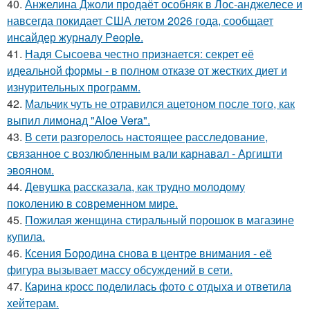
40.
Анжелина Джоли продаёт особняк в Лос-анджелесе и
навсегда покидает США летом 2026 года, сообщает
инсайдер журналу People.
41.
Надя Сысоева честно признается: секрет её
идеальной формы - в полном отказе от жестких диет и
изнурительных программ.
42.
Мальчик чуть не отравился ацетоном после того, как
выпил лимонад "Aloe Vera".
43.
В сети разгорелось настоящее расследование,
связанное с возлюбленным вали карнавал - Аргишти
эвояном.
44.
Девушка рассказала, как трудно молодому
поколению в современном мире.
45.
Пожилая женщина стиральный порошок в магазине
купила.
46.
Ксения Бородина снова в центре внимания - её
фигура вызывает массу обсуждений в сети.
47.
Карина кросс поделилась фото с отдыха и ответила
хейтерам.