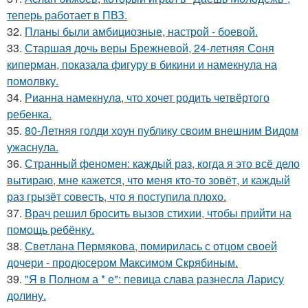
теперь работает в ПВЗ.
32.
Планы были амбициозные, настрой - боевой.
33.
Старшая дочь веры Брежневой, 24-летняя Соня
киперман, показала фигуру в бикини и намекнула на
помолвку.
34.
Рианна намекнула, что хочет родить четвёртого
ребенка.
35.
80-Летняя голди хоун публику своим внешним Видом
ужаснула.
36.
Странный феномен: каждый раз, когда я это всё дело
вытираю, мне кажется, что меня кто-то зовёт, и каждый
раз грызёт совесть, что я поступила плохо.
37.
Врач решил бросить вызов стихии, чтобы прийти на
помощь ребёнку.
38.
Светлана Пермякова, помирилась с отцом своей
дочери - продюсером Максимом Скрябиным.
39.
"Я в Полном а * е": певица слава разнесла Ларису
долину.