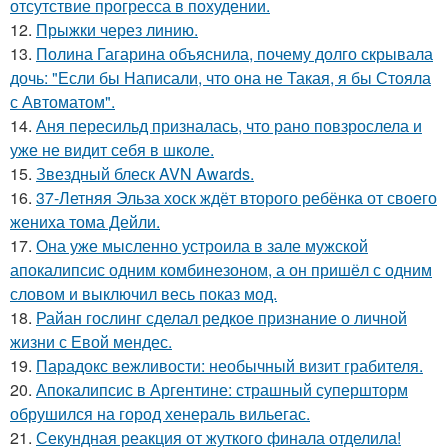
отсутствие прогресса в похудении.
12.
Прыжки через линию.
13.
Полина Гагарина объяснила, почему долго скрывала
дочь: "Если бы Написали, что она не Такая, я бы Стояла
с Автоматом".
14.
Аня пересильд призналась, что рано повзрослела и
уже не видит себя в школе.
15.
Звездный блеск AVN Awards.
16.
37-Летняя Эльза хоск ждёт второго ребёнка от своего
жениха тома Дейли.
17.
Она уже мысленно устроила в зале мужской
апокалипсис одним комбинезоном, а он пришёл с одним
словом и выключил весь показ мод.
18.
Райан гослинг сделал редкое признание о личной
жизни с Евой мендес.
19.
Парадокс вежливости: необычный визит грабителя.
20.
Апокалипсис в Аргентине: страшный супершторм
обрушился на город хенераль вильегас.
21.
Секундная реакция от жуткого финала отделила!