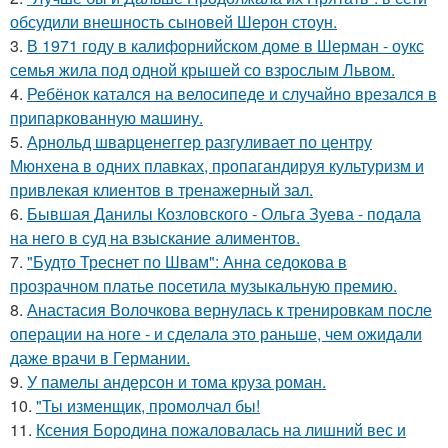
обсудили внешность сыновей Шерон стоун.
3.
В 1971 году в калифорнийском доме в Шерман - оукс
семья жила под одной крышей со взрослым Львом.
4.
Ребёнок катался на велосипеде и случайно врезался в
припаркованную машину.
5.
Арнольд шварценеггер разгуливает по центру
Мюнхена в одних плавках, пропагандируя культуризм и
привлекая клиентов в тренажерный зал.
6.
Бывшая Данилы Козловского - Ольга Зуева - подала
на него в суд на взыскание алиментов.
7.
"Будто Треснет по Швам": Анна седокова в
прозрачном платье посетила музыкальную премию.
8.
Анастасия Волочкова вернулась к тренировкам после
операции на ноге - и сделала это раньше, чем ожидали
даже врачи в Германии.
9.
У памелы андерсон и тома круза роман.
10.
"Ты изменщик, промолчал бы!
11.
Ксения Бородина пожаловалась на лишний вес и