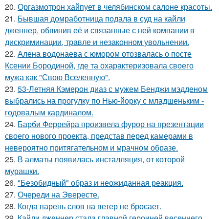
20.
Оргазмотрон хайпует в челябинском салоне красоты.
21.
Бывшая домработница подала в суд на кайли
дженнер, обвинив её и связанные с ней компании в
дискриминации, травле и незаконном увольнении.
22.
Алена водонаева с юмором отозвалась о посте
Ксении Бородиной, где та охарактеризовала своего
мужа как "Свою Вселенную".
23.
53-Летняя Кэмерон диаз с мужем Бенджи мэдденом
выбрались на прогулку по Нью-йорку с младшеньким -
годовалым кардиналом.
24.
Барби Феррейра произвела фурор на презентации
своего нового проекта, представ перед камерами в
невероятно притягательном и мрачном образе.
25.
В алматы появилась инсталляция, от которой
мурашки.
26.
"Безобидный" образ и неожиданная реакция.
27.
Очереди на Эвересте.
28.
Когда парень слов на ветер не бросает.
29.
Кайли дженнер стала главной героиней весеннего