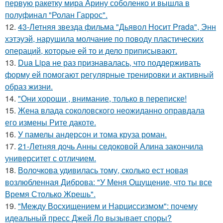
первую ракетку мира Арину соболенко и вышла в
полуфинал "Ролан Гаррос".
12.
43-Летняя звезда фильма "Дьявол Носит Prada", Энн
хэтэуэй, нарушила молчание по поводу пластических
операций, которые ей то и дело приписывают.
13.
Dua Lipa не раз признавалась, что поддерживать
форму ей помогают регулярные тренировки и активный
образ жизни.
14.
"Они хороши , внимание, только в переписке!
15.
Жена влада соколовского неожиданно оправдала
его измены Рите дакоте.
16.
У памелы андерсон и тома круза роман.
17.
21-Летняя дочь Анны седоковой Алина закончила
университет с отличием.
18.
Волочкова удивилась тому, сколько ест новая
возлюбленная Диброва: "У Меня Ощущение, что ты все
Время Столько Жрешь".
19.
"Между Восхищением и Нарциссизмом": почему
идеальный пресс Джей Ло вызывает споры?