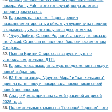
номера Vanity Fair - и это тот случай, когда эстетика
говорит громче слов.
30.
Карамель на палочке. Парень решил
поэкспериментировать и обмакнул луковицу на палочке
в карамель, думая, что получится десерт мечты.
31.
"Буду Любить, Словно Родного": анализ днк показал,
что Иосиф Оганесян не является биологическим отцом
Стефана.
32.
Пьяная Бритни Спирс села за руль и чуть не
устроила смертельное ДТП.
33.
Карина кросс выходит замуж: предложение на льду и
новый избранник.
34.
52-Летняя звезда "Другого Мира" и "ван хельсинга"
пришла на тв - шоу и шокировала поклонников своей
новой внешностью.
35.
Ана де Армас признана самой красивой актрисой
2025 года.
36.
Положительные отзывы на "Грозовой Перевал" - это