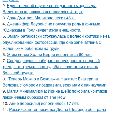
2.
Единственной внучке легендарного модельера
Валентина юдашкина исполнилось 4 года.
3.
Дочь Дмитрия Маликова весит 45 кг.
4.
Дженнифер Лоуренс не получила роль в фильме
"Однажды в Голливуде" из-за внешности.
5.
Эмили ратаковски столкнулась с волной критики из-за
опубликованной фотосессии, где она запечатлена с
маленьким ребенком на груди.
6.
Этим летом Холли Берри исполнится 60 лет.
7.
Среди девушек набирает популярность спорный
тренд - экстремальная худоба в сочетании с очень
большой грудью.
8.
"Теперь Можно и Бокальчик Налить": Екатерина
Волкова с юмором поздравила всех мам с каникулами.
9.
Магия минимализма: Ирина шейк покорила критиков
лаконичным образом от The Row.
10.
Анне пересильд исполнилось 17 лет.
11.
Российская теннисистка Диана Шнайдер обыграла