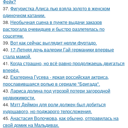
Фейк?
37.
Фигуристка Алиса лью взяла золото в женском
одиночном катании.
38.
Необычная сцена в пункте выдачи заказов
растрогала очевидцев и быстро разлетелась по
соцсетям.
39.
Вот как сейчас выглядит нелли фуртадо.
40.
17-Летняя дочь валерии Гай германики впервые
стала мамой.
41.
Когда страшно, но всё равно продолжаешь двигаться
вперёд.
42.
Екатерина Гусева - яркая российская актриса,
прославившаяся ролью в сериале "Бригада".
43.
Лариса долина под угрозой потери загородной
недвижимости.
44.
Мэтт Деймон для роли должен был добиться
худощавого, но поджарого телосложения.
45.
Анастасия Волочкова, как обычно, отправилась на
свой домик на Мальдивах.