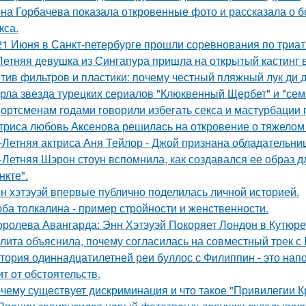
на Горбачева показала откровенные фото и рассказала о 
кса.
21 Июня в Санкт-петербурге прошли соревнования по триат
Летняя девушка из Сингапура пришла на открытый кастинг в
тив фильтров и пластики: почему честный пляжный лук ди д
рла звезда турецких сериалов "Клюквенный Щербет" и "семь
ортсменам годами говорили избегать секса и мастурбации 
триса любовь Аксенова решилась на откровение о тяжелом 
-Летняя актриса Аня Тейлор - Джой признана обладательни
-Летняя Шэрон стоун вспомнила, как создавался ее образ 
нкте".
н хэтэуэй впервые публично поделилась личной историей.
ба толкалина - пример стройности и женственности.
оролева Авангарда: Энн Хэтэуэй Покоряет Лондон в Кутюре о
лита объяснила, почему согласилась на совместный трек с 
тория одиннадцатилетней реи буллос с Филиппин - это нап
ит от обстоятельств.
чему существует дискриминация и что такое "Привилегии 