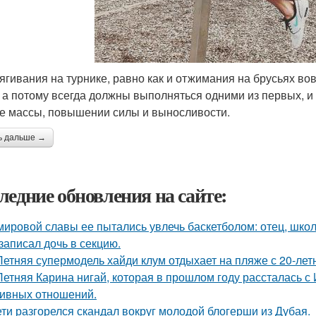
тягивания на турнике, равно как и отжимания на брусьях в
, а потому всегда должны выполняться одними из первых, 
е массы, повышении силы и выносливости.
ь дальше →
ледние обновления на сайте:
мировой славы ее пытались увлечь баскетболом: отец, школ
 записал дочь в секцию.
Летняя супермодель хайди клум отдыхает на пляже с 20-ле
Летняя Карина нигай, которая в прошлом году рассталась 
ивных отношений.
ети разгорелся скандал вокруг молодой блогерши из Дубая.