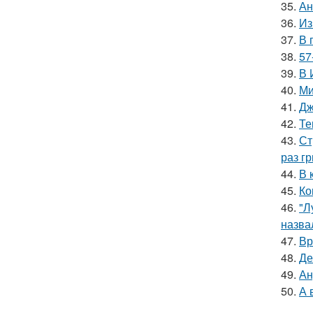
35.
Ан
36.
Из
37.
В 
38.
57
39.
В 
40.
Ми
41.
Дж
42.
Те
43.
Ст
раз гр
44.
В 
45.
Ко
46.
"Л
назва
47.
Вр
48.
Де
49.
Ан
50.
А 