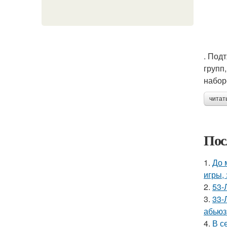
. Под
групп
набор
читат
Пос
1.
До 
игры,
2.
53-
3.
33-
абьюз
4.
В с