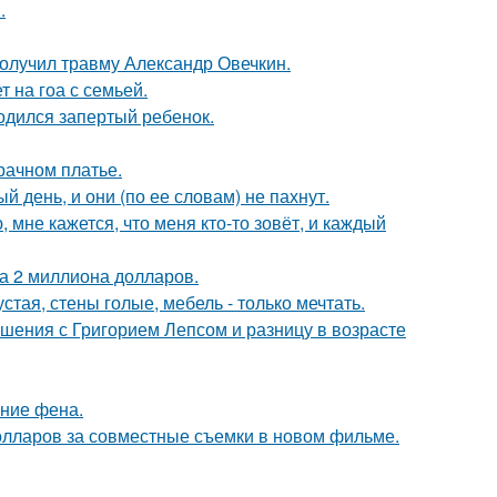
.
получил травму Александр Овечкин.
 на гоа с семьей.
одился запертый ребенок.
рачном платье.
 день, и они (по ее словам) не пахнут.
 мне кажется, что меня кто-то зовёт, и каждый
а 2 миллиона долларов.
тая, стены голые, мебель - только мечтать.
ошения с Григорием Лепсом и разницу в возрасте
ние фена.
олларов за совместные съемки в новом фильме.