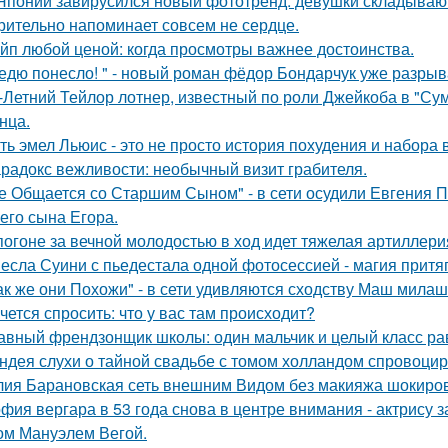
Японии завирусился новый фототренд: девушки складывают 
рительно напоминает совсем не сердце.
йп любой ценой: когда просмотры важнее достоинства.
едю понесло! " - новый роман фёдор Бондарчук уже разрыва
-Летний Тейлор лотнер, известный по роли Джейкоба в "Сум
нца.
ть эмел Льюис - это не просто история похудения и набора 
радокс вежливости: необычный визит грабителя.
е Общается со Старшим Сыном" - в сети осудили Евгения 
его сына Егора.
погоне за вечной молодостью в ход идет тяжелая артиллери
есла Суини с пьедестала одной фотосессией - магия притя
ак же они Похожи" - в сети удивляются сходству Маш милаш
чется спросить: что у вас там происходит?
авный френдзонщик школы: один мальчик и целый класс ра
ндея слухи о тайной свадьбе с томом холландом спровоцир
ия Барановская сеть внешним Видом без макияжа шокиро
фия вергара в 53 года снова в центре внимания - актрису 
ом Мануэлем Вегой.