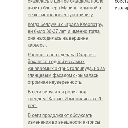
собст
оказалась в центре скандала после
изоли
визита блогера Марины ильиной в
её косметологическую клинику.
Когда беллуччи сыграла Клеопатру,
ей было 36-37 лет, и именно тогда
она находилась на вершине
карьеры.
Ранняя слава сделала Скарлетт
йоханссон одной из самых
узнаваемых актрис голливуда, но за
глянцевым фасадом скрывалась
огромная неуверенность.
В сети вирусится ролик под
трендом "Как мы Изменились за 20
лет".
В сети продолжают обсуждать
изменения во внешности актрисы.