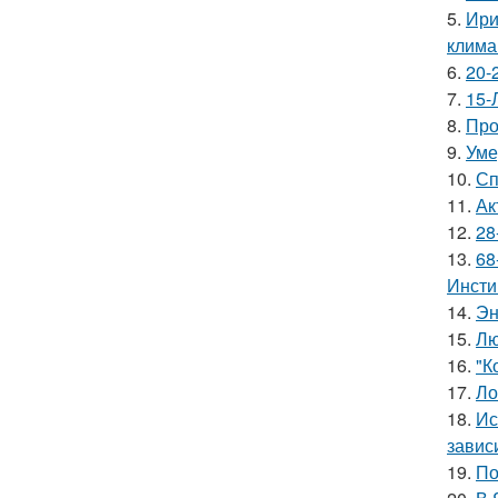
5.
Ири
клима
6.
20-
7.
15-
8.
Про
9.
Уме
10.
Сп
11.
Ак
12.
28
13.
68
Инсти
14.
Эн
15.
Лю
16.
"К
17.
Ло
18.
Ис
завис
19.
По