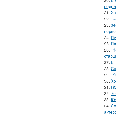
20.
В 
подоз
21.
Ха
22.
"Ф
23.
34
перве
24.
Пу
25.
Па
26.
"Н
старш
27.
В 
28.
Сн
29.
"К
30.
Хо
31.
Гл
32.
Зе
33.
Юл
34.
Со
актёр