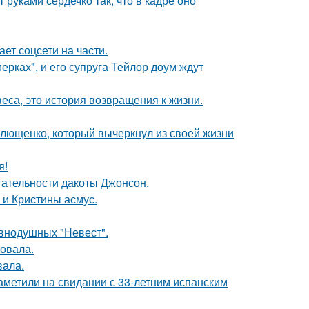
руками сердечко так, что в кадре оно
ет соцсети на части.
ерках", и его супруга Тейлор доум ждут
веса, это история возвращения к жизни.
Плющенко, который вычеркнул из своей жизни
я!
гательности дакоты Джонсон.
 и Кристины асмус.
внодушных "Невест".
овала.
вала.
заметили на свидании с 33-летним испанским