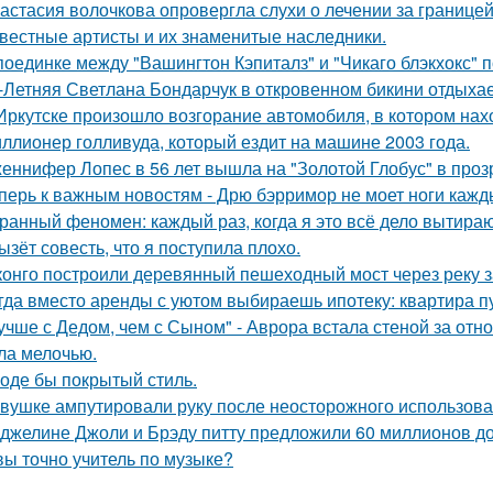
астасия волочкова опровергла слухи о лечении за границей
вестные артисты и их знаменитые наследники.
поединке между "Вашингтон Кэпиталз" и "Чикаго блэкхокс" 
-Летняя Светлана Бондарчук в откровенном бикини отдыхает
Иркутске произошло возгорание автомобиля, в котором нах
ллионер голливуда, который ездит на машине 2003 года.
еннифер Лопес в 56 лет вышла на "Золотой Глобус" в проз
перь к важным новостям - Дрю бэрримор не моет ноги каждый
ранный феномен: каждый раз, когда я это всё дело вытираю,
ызёт совесть, что я поступила плохо.
конго построили деревянный пешеходный мост через реку з
гда вместо аренды с уютом выбираешь ипотеку: квартира пус
учше с Дедом, чем с Сыном" - Аврора встала стеной за отн
ла мелочью.
оде бы покрытый стиль.
вушке ампутировали руку после неосторожного использова
джелине Джоли и Брэду питту предложили 60 миллионов д
вы точно учитель по музыке?