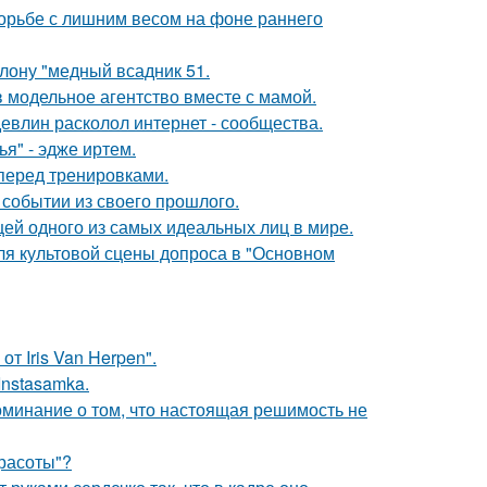
борьбе с лишним весом на фоне раннего
лону "медный всадник 51.
 модельное агентство вместе с мамой.
евлин расколол интернет - сообщества.
я" - эдже иртем.
перед тренировками.
событии из своего прошлого.
цей одного из самых идеальных лиц в мире.
для культовой сцены допроса в "Основном
т Iris Van Herpen".
Instasamka.
оминание о том, что настоящая решимость не
Красоты"?