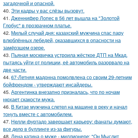
загадочной и опасной.
40.
Эти кадры у вас слёзы вызовут.
41.
Дженнифер Лопес в 56 лет вышла на "Золотой
Глобус" в прозрачном платье.
42.
Милый случай дня: казахский мужчина спас пару
влюблённых лебедей, оказавшихся в опасности на
замёрзшем озере.
43.
Пьяная москвичка устроила жёсткое ДТП на Мкад,
пытаясь уйти от полиции, её автомобиль разорвало на
две части.
44.
67-Летняя мадонна помолвлена со своим 29-летним
бойфрендом - утверждают инсайдеры.
45.
Аргентинка внезапно призналась, что по ночам
нюхает скакости мужа.
46.
В Китае мужчина слетел на машине в реку и начал
тонуть вместе с автомобилем.
47.
Нелли фуртадо завершает карьеру: фанаты думают,
все дело в буллинге из-за фигуры.
48.
Лена катина о муже - миллионере: "Он Мыслит