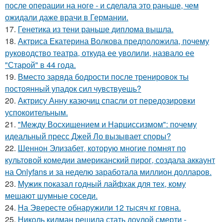
после операции на ноге - и сделала это раньше, чем
ожидали даже врачи в Германии.
17.
Генетика из тени раньше диплома вышла.
18.
Актриса Екатерина Волкова предположила, почему
руководство театра, откуда ее уволили, назвало ее
"Старой" в 44 года.
19.
Вместо заряда бодрости после тренировок ты
постоянный упадок сил чувствуешь?
20.
Актрису Анну казючиц спасли от передозировки
успокоительным.
21.
"Между Восхищением и Нарциссизмом": почему
идеальный пресс Джей Ло вызывает споры?
22.
Шеннон Элизабет, которую многие помнят по
культовой комедии американский пирог, создала аккаунт
на Onlyfans и за неделю заработала миллион долларов.
23.
Мужик показал годный лайфхак для тех, кому
мешают шумные соседи.
24.
На Эвересте обнаружили 12 тысяч кг говна.
25.
Николь кидман решила стать доулой смерти -