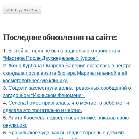
читать дальше →
Последние обновления на сайте:
1.
В этой истории не было подпольного кабинета и
"Мастера После Двухнедельных Курсов".
2.
Жена Курбана Омарова Валерия оказалась в центре
скандала после визита блогера Марины ильиной в её
косметологическую клинику.
3.
Соцсети захлестнула волна тревожных сообщений о
загадочном "Июньском Феномене".
4.
Селена Гомес призналась, что мечтает о ребёнке - и
сделала это трогательно и честно.
5.
Анита Кобелева подверглась критике, показав свою
овуляцию.
6.
Бразильское чудо: как выглядят взрослые дети 50-