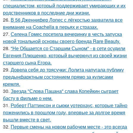
специалистом, который поддерживает умирающих и их
родственников в последние дни жизни.
26.
В 56 Дженнифер Лопес с лёгкостью захватила все
внимание на Coachella в перьях и стразах.
27.
Селена Гомес посетила вечеринку в честь запуска
новой тональной основы своего бренда Rare Beauty.
28.
"Не Общается со Старшим Сыном" - в сети осудили
Евгения Плющенко, который вычеркнул из своей жизни
старшего сына Егора.
29.
Довела себя до трясучки: Лолита напугала публику
предынфарктным состоянием прямо за кулисами
кремля.
30.
Звезда "Слова Пацана" слава Копейкин сыграет
басту в фильме о нем.
31.
Роберт Паттинсон и сьюки уотерхаус, которые тайно
поженились в прошлом году, впервые за долгое время
вышли вместе в свет.
32.
Первые смены на новом рабочем месте - это всегда