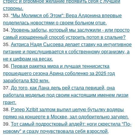
стресс и огромное желание проявить себя с лучшей
стороны.
33.
"Мы Молимся об Этом": Вера Алдонина впервые
поделилась новостями о своем больном отце.
34.
Уровень заботы, который мы заслужили - или просто
самый изощренный способ устроить потоп в спальне?
35.
Актриса Надя Сысоева делает ставку на интуитивное
питание и прислушивается к собственному организму, а
не к цифрам на весах.
36.
Первая ракетка мира и лучшая теннисистка
прошедшего сезона Арина соболенко за 2025 год
заработала $30 млн.
37.
До того, как Лана дель рей стала певицей, она
работала моделью под своим настоящим именем лиззи
грант.
38.
Рэпер Xzibit залпом выпил целую бутылку водяры
прямо на концерте в Москве, зал одобрительно загудел.
39.
Тот самый подростковый апдейт: ноги скрестила "По-
новому" и сразу почувствовала себя взрослой,