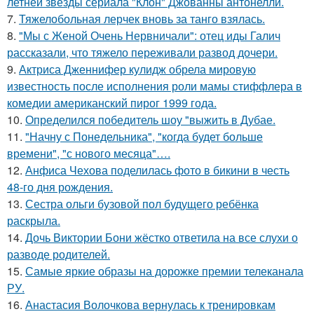
летней звезды сериала "Клон" Джованны антонелли.
7.
Тяжелобольная лерчек вновь за танго взялась.
8.
"Мы с Женой Очень Нервничали": отец иды Галич
рассказали, что тяжело переживали развод дочери.
9.
Актриса Дженнифер кулидж обрела мировую
известность после исполнения роли мамы стиффлера в
комедии американский пирог 1999 года.
10.
Определился победитель шоу "выжить в Дубае.
11.
"Начну с Понедельника", "когда будет больше
времени", "с нового месяца"….
12.
Анфиса Чехова поделилась фото в бикини в честь
48-го дня рождения.
13.
Сестра ольги бузовой пол будущего ребёнка
раскрыла.
14.
Дочь Виктории Бони жёстко ответила на все слухи о
разводе родителей.
15.
Самые яркие образы на дорожке премии телеканала
РУ.
16.
Анастасия Волочкова вернулась к тренировкам