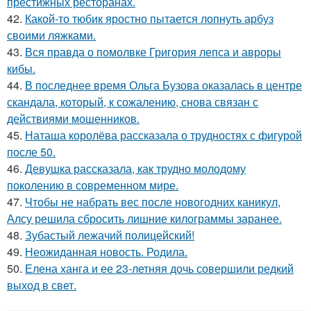
престижных ресторанах.
42.
Какой-то тюбик яростно пытается лопнуть арбуз
своими ляжками.
43.
Вся правда о помолвке Григория лепса и авроры
кибы.
44.
В последнее время Ольга Бузова оказалась в центре
скандала, который, к сожалению, снова связан с
действиями мошенников.
45.
Наташа королёва рассказала о трудностях с фигурой
после 50.
46.
Девушка рассказала, как трудно молодому
поколению в современном мире.
47.
Чтобы не набрать вес после новогодних каникул,
Алсу решила сбросить лишние килограммы заранее.
48.
Зубастый лежачий полицейский!
49.
Неожиданная новость. Родила.
50.
Елена ханга и ее 23-летняя дочь совершили редкий
выход в свет.