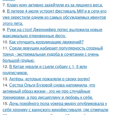
7.
Клаву коку активно захейтили из-за лишнего веса.
8.
В питере 4 июля устроят фестиваль Milf и в сети его
уже окрестили одним из самых обсуждаемых ивентов
этого лета.
9.
Руки на стол! Дженнифер лопес выложила новые
максимально откровенные фото.
10.
Как улучшить координацию движений?
11.
Среди девушек набирает популярность спорный
тренд - экстремальная худоба в сочетании с очень
большой грудью.
12.
В Китае украли и съели собаку с 1, 5 млн
подписчиков.
13.
Актёры, которые пожалели о своих ролях!
14.
Сестра Ольги Бузовой снова напомнила, что
активный образ жизни - это не про случайные
тренировки, а про дисциплину и любовь к себе.
15.
Дочь покойного пола уокера мидоу опубликовала у
себя хронику с каннского кинофестиваля, где отмечали