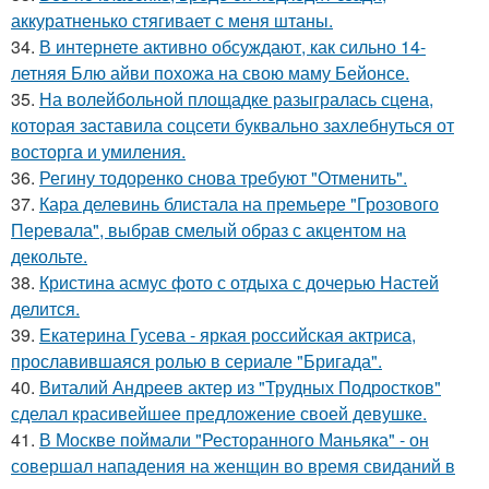
аккуратненько стягивает с меня штаны.
34.
В интернете активно обсуждают, как сильно 14-
летняя Блю айви похожа на свою маму Бейонсе.
35.
На волейбольной площадке разыгралась сцена,
которая заставила соцсети буквально захлебнуться от
восторга и умиления.
36.
Регину тодоренко снова требуют "Отменить".
37.
Кара делевинь блистала на премьере "Грозового
Перевала", выбрав смелый образ с акцентом на
декольте.
38.
Кристина асмус фото с отдыха с дочерью Настей
делится.
39.
Екатерина Гусева - яркая российская актриса,
прославившаяся ролью в сериале "Бригада".
40.
Виталий Андреев актер из "Трудных Подростков"
сделал красивейшее предложение своей девушке.
41.
В Москве поймали "Ресторанного Маньяка" - он
совершал нападения на женщин во время свиданий в