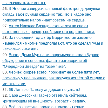
выплачивать алименты.
26.
В Японии завирусился новый фототренд: девушки
складывают руками сердечко так, что в кадре оно
подозрительно напоминает совсем не сердце.
27.
Актер Николас Брэндон скончался во сне от
естественных причин, сообщили его родственники.
28.
За последний год актёр Барри кеоган заметно
изменился - многие предполагают, что он сделал губы и
несколько инъекций.
29.
Выход Деми Мур на кинопремьере вызвал бурное
обсуждение в соцсетях: фанаты заговорили об
"Очередной Звезде" на "оземпике".
30.
Лерчек, скорее всего, проживёт не более пяти лет,
поскольку у неё выявлен рак желудка четвёртой стадии с
метастазами.
31.
58-Летнюю Памелу андерсон не узнать!
32.
Сара Джессика Паркер ответила хейтерам,
критикующим её внешность, возраст и седину.
33.
Всё по классике, вроде он подходит сзади,