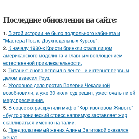
Последние обновления на сайте:
1.
В этой истории не было подпольного кабинета и
"Мастера После Двухнедельных Курсов".
2.
К началу 1980-х Кристи бринкли стала лицом
американского моделинга и главным воплощением
естественной привлекательности.
3.
Титаник" снова всплыл в ленте - и интернет первым
делом взвесил Роуз.
4.
Уголовное дело против Валерии Чекалиной
возобновили, а уже 30 июля суд решит, ужесточать ли ей
меру пресечения.
5.
В соцсетях раскрутили миф о "Кортизоловом Животе"
- будто хронический стресс напрямую заставляет жир
скапливаться именно на талии.
6.
Предполагаемый жених Алины Загитовой оказался
женат.