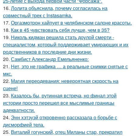
25-летие с выхода первой части "Форсажа".
16.
Лолита объяснила, почему согласилась на
совместный трек с Instasamka.
17.
Оргазмотрон хайпует в челябинском салоне красоты.
18.
Как в 45 чувствовать себя лучше, чем в 35?
19.
Николь кидман решила стать доулой смерти -
специалистом, который поддерживает умирающих и их
родственников в последние дни жизни.
20.
Самбист Александр Емельяненко:
21.
Нет, это не графика … а реальные снимки снятые с
мкс.
22.
Магия переодевания: невероятная скорость на
сцене!
23.
Казалось бы, рутинная встреча, но финал этой
истории просто перешел все мыслимые границы
адекватности.
24.
Энн хэтэуэй откровенно рассказала о борьбе с
дисморфией тела.
25.
Виталий гогунский, отец Миланы стар, прекратил