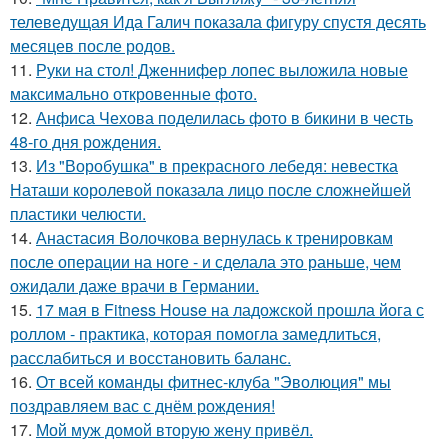
телеведущая Ида Галич показала фигуру спустя десять
месяцев после родов.
11.
Руки на стол! Дженнифер лопес выложила новые
максимально откровенные фото.
12.
Анфиса Чехова поделилась фото в бикини в честь
48-го дня рождения.
13.
Из "Воробушка" в прекрасного лебедя: невестка
Наташи королевой показала лицо после сложнейшей
пластики челюсти.
14.
Анастасия Волочкова вернулась к тренировкам
после операции на ноге - и сделала это раньше, чем
ожидали даже врачи в Германии.
15.
17 мая в Fitness House на ладожской прошла йога с
роллом - практика, которая помогла замедлиться,
расслабиться и восстановить баланс.
16.
От всей команды фитнес-клуба "Эволюция" мы
поздравляем вас с днём рождения!
17.
Мой муж домой вторую жену привёл.