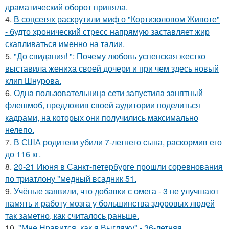
драматический оборот приняла.
4.
В соцсетях раскрутили миф о "Кортизоловом Животе"
- будто хронический стресс напрямую заставляет жир
скапливаться именно на талии.
5.
"До свидания! ": Почему любовь успенская жестко
выставила жениха своей дочери и при чем здесь новый
клип Шнурова.
6.
Одна пользовательница сети запустила занятный
флешмоб, предложив своей аудитории поделиться
кадрами, на которых они получились максимально
нелепо.
7.
В США родители убили 7-летнего сына, раскормив его
до 116 кг.
8.
20-21 Июня в Санкт-петербурге прошли соревнования
по триатлону "медный всадник 51.
9.
Учёные заявили, что добавки с омега - 3 не улучшают
память и работу мозга у большинства здоровых людей
так заметно, как считалось раньше.
10.
"Мне Нравится, как я Выгляжу" - 36-летняя