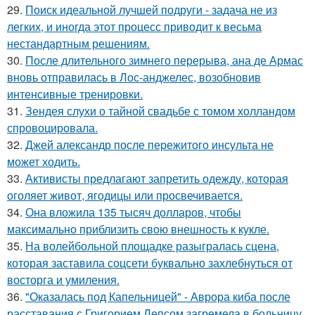
29.
Поиск идеальной лучшей подруги - задача не из
легких, и иногда этот процесс приводит к весьма
нестандартным решениям.
30.
После длительного зимнего перерыва, ана де Армас
вновь отправилась в Лос-анджелес, возобновив
интенсивные тренировки.
31.
Зендея слухи о тайной свадьбе с томом холландом
спровоцировала.
32.
Джей александр после пережитого инсульта не
может ходить.
33.
Активисты предлагают запретить одежду, которая
оголяет живот, ягодицы или просвечивается.
34.
Она вложила 135 тысяч долларов, чтобы
максимально приблизить свою внешность к кукле.
35.
На волейбольной площадке разыгралась сцена,
которая заставила соцсети буквально захлебнуться от
восторга и умиления.
36.
"Оказалась под Капельницей" - Аврора киба после
расставания с Григорием Лепсом загремела в больницу.