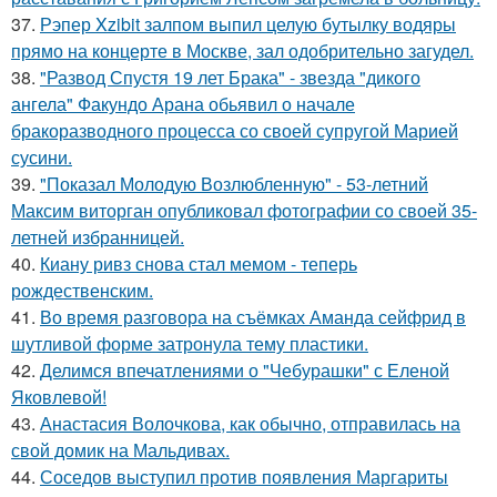
37.
Рэпер Xzibit залпом выпил целую бутылку водяры
прямо на концерте в Москве, зал одобрительно загудел.
38.
"Развод Спустя 19 лет Брака" - звезда "дикого
ангела" Факундо Арана обьявил о начале
бракоразводного процесса со своей супругой Марией
сусини.
39.
"Показал Молодую Возлюбленную" - 53-летний
Максим виторган опубликовал фотографии со своей 35-
летней избранницей.
40.
Киану ривз снова стал мемом - теперь
рождественским.
41.
Во время разговора на съёмках Аманда сейфрид в
шутливой форме затронула тему пластики.
42.
Делимся впечатлениями о "Чебурашки" с Еленой
Яковлевой!
43.
Анастасия Волочкова, как обычно, отправилась на
свой домик на Мальдивах.
44.
Соседов выступил против появления Маргариты