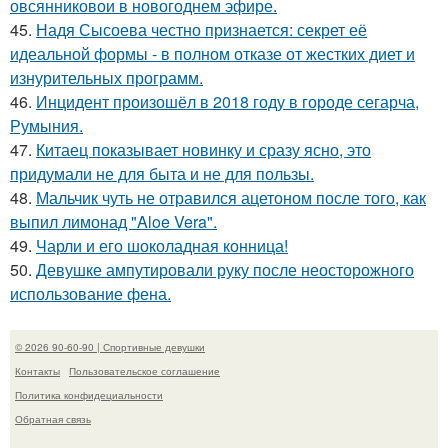
овсянниковои в новогоднем эфире.
45.
Надя Сысоева честно признается: секрет её
идеальной формы - в полном отказе от жестких диет и
изнурительных программ.
46.
Инцидент произошёл в 2018 году в городе сегарча,
Румыния.
47.
Китаец показывает новинку и сразу ясно, это
придумали не для быта и не для пользы.
48.
Мальчик чуть не отравился ацетоном после того, как
выпил лимонад "Aloe Vera".
49.
Чарли и его шоколадная конница!
50.
Девушке ампутировали руку после неосторожного
использование фена.
© 2026 90-60-90 | Спортивные девушки
Контакты
Пользовательское соглашение
Политика конфидециальности
Обратная связь