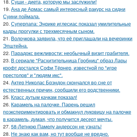
18.
Суши - диета, которую мы заслужили!
19.
Ана де Армас самый интересный ракурс на сидни
Суини поймала.
20.
Суперпапа: Энрике иглесиас показал умилительные
кадры прогулки с трехмесячным сыном.
21.
Волочкова заявила, что её приглашали на вечеринки
Эпштейна.
22.
Парадокс вежливости: необычный визит грабителя.
23.
В сериале "Расхитительница Гробниц" образ Лары
крофт достался Софи Тёрнер, известной по "игре
престолов" и "людям икс".
24.
Актер Николас Брэндон скончался во сне от
естественных причин, сообщили его родственники.
25.
Класс дутым качкам показал!
26.
Карамель на палочке. Парень решил
поэкспериментировать и обмакнул луковицу на палочке
в карамель, думая, что получится десерт мечты.
27.
58-Летнюю Памелу андерсон не узнать!
28.
Не знаю как вам, но тут вообще не вредно.