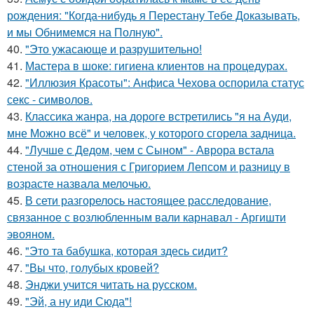
рождения: "Когда-нибудь я Перестану Тебе Доказывать,
и мы Обнимемся на Полную".
40.
"Это ужасающе и разрушительно!
41.
Мастера в шоке: гигиена клиентов на процедурах.
42.
"Иллюзия Красоты": Анфиса Чехова оспорила статус
секс - символов.
43.
Классика жанра, на дороге встретились "я на Ауди,
мне Можно всё" и человек, у которого сгорела задница.
44.
"Лучше с Дедом, чем с Сыном" - Аврора встала
стеной за отношения с Григорием Лепсом и разницу в
возрасте назвала мелочью.
45.
В сети разгорелось настоящее расследование,
связанное с возлюбленным вали карнавал - Аргишти
эвояном.
46.
"Это та бабушка, которая здесь сидит?
47.
"Вы что, голубых кровей?
48.
Энджи учится читать на русском.
49.
"Эй, а ну иди Сюда"!