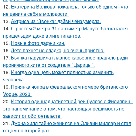
12.
Екатерина Волкова пожалела только об одном - что
не ценила себя в молодости.
13.
Актриса из "Звонка" дэйви чейз умерла.
14.
С ростом 2 метра 31 сантиметр Мануте бол казался
пришельцем даже в лиге гигантов.
15.
Новые фото дафни кин.
16.
Лето пахнет не сладко, но очень приятно.
17.
Бьянка нарушила главное карьерное правило ради
ироничного хита от создателя "Царицы".
18.
Иногда одна цель может полностью изменить
человека.
19.
Приянка чопра в февральском номере британского
Vogue, 2023.
20.
История одиннадцатилетней реи буллос с Филиппин -
это напоминание о том, что настоящая решимость не
зависит от обстоятельств.
21.
Джона хилл тайно женился на Оливии миллар и стал
отцом во второй раз.