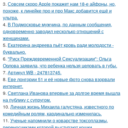
3.
Совсем скоро Apple покажет нам 18-е айфоны, но,
похоже, к линейке про и про Макс добавится ещё и
ультра.
4.
В Подмосковье мужчина, по данным сообщения,
одновременно заводил несколько отношений с
женщинами.
5.
Екатерина андреева пьёт кровь ради молодости -
буквально.
6.
"Риск Преждевременной Сексуализации": Ольга
Орлова заявила, что ребенка нельзя целовать в губы.
7.
Артикул WB - 247813745.
8.
Еве лонгории 51 и её новые фото снова взорвали
интернет.
9.
Светлана Иванова впервые за долгое время вышла
на публику с супругом.
10.
Личная жизнь Михаила галустяна, известного по
комедийным ролям, кардинально изменилась.
11.
Ученые напомнили о коварстве токсоплазмы,
переносчиками которой выступают кошки.