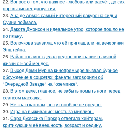
22.
Вопрос о том, что важнее - любовь или расчёт, до сих
пор вызывает дискуссии.
23.
Ана де Армас самый интересный ракурс на сидни
Суини поймала.
24.
Дакота Джонсон и идеальное утро, которое пошло не
по плану.
25.
Волочкова заявила, что её приглашали на вечеринки
Эпштейна.
26.
Райан гослинг сделал редкое признание о личной
жизни с Евой мендес.
27.
Выход Деми Мур на кинопремьере вызвал бурное
обсуждение в соцсетях: фанаты заговорили об
"Очередной Звезде" на "оземпике".
28.
В этом деле, главное, не забыть помыть ноги перед
сеансом массажа.
29.
Не знаю как вам, но тут вообще не вредно.
30.
Игра на выживание: месть за миллион.
31.
Сара Джессика Паркер ответила хейтерам,
критикующим её внешность, возраст и седину.