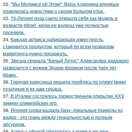
32.
"Мы Молимся об Этом": Вера Алдонина впервые
поделилась новостями о своем больном отце.
33.
75-Летняя роза саито открыла себя как модель в
возрасте 68лет, когда ее волосы уже полностью
поседели.
34.
Каждая актриса набирающая известность,
становится продуктом, который по всем правилам
маркетинга нужно продавать.
35.
Звезда сериала "Белый Лотос" Александра даддарио
разводится с мужем Эндрю формом после трёх лет
брака.
36.
Горячая кудесница решила пройтись по пляжу мимо
пузатиков и их дам сердца.
37.
В Италии состоялось торжественное открытие XXV
зимних олимпийских игр.
38.
Япония снова выдала базу: локальные приколы из
видео - это грань между гениальностью и полным
абсурдом.
39.
Асмус с обидой обратилась к маме в ее день