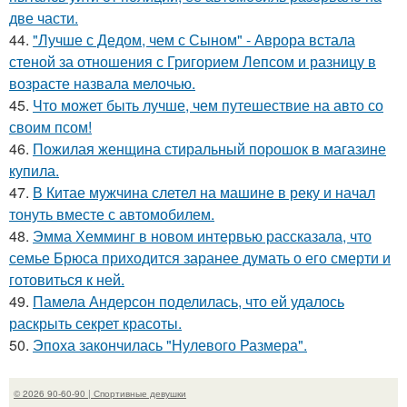
две части.
44.
"Лучше с Дедом, чем с Сыном" - Аврора встала
стеной за отношения с Григорием Лепсом и разницу в
возрасте назвала мелочью.
45.
Что может быть лучше, чем путешествие на авто со
своим псом!
46.
Пожилая женщина стиральный порошок в магазине
купила.
47.
В Китае мужчина слетел на машине в реку и начал
тонуть вместе с автомобилем.
48.
Эмма Хемминг в новом интервью рассказала, что
семье Брюса приходится заранее думать о его смерти и
готовиться к ней.
49.
Памела Андерсон поделилась, что ей удалось
раскрыть секрет красоты.
50.
Эпоха закончилась "Нулевого Размера".
© 2026 90-60-90 | Спортивные девушки