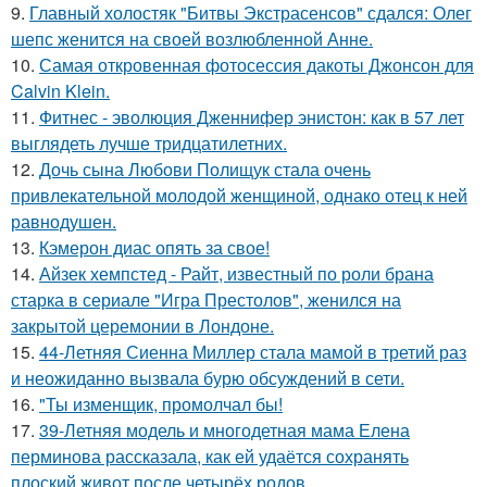
9.
Главный холостяк "Битвы Экстрасенсов" сдался: Олег
шепс женится на своей возлюбленной Анне.
10.
Самая откровенная фотосессия дакоты Джонсон для
Calvin Klein.
11.
Фитнес - эволюция Дженнифер энистон: как в 57 лет
выглядеть лучше тридцатилетних.
12.
Дочь сына Любови Полищук стала очень
привлекательной молодой женщиной, однако отец к ней
равнодушен.
13.
Кэмерон диас опять за свое!
14.
Айзек хемпстед - Райт, известный по роли брана
старка в сериале "Игра Престолов", женился на
закрытой церемонии в Лондоне.
15.
44-Летняя Сиенна Миллер стала мамой в третий раз
и неожиданно вызвала бурю обсуждений в сети.
16.
"Ты изменщик, промолчал бы!
17.
39-Летняя модель и многодетная мама Елена
перминова рассказала, как ей удаётся сохранять
плоский живот после четырёх родов.