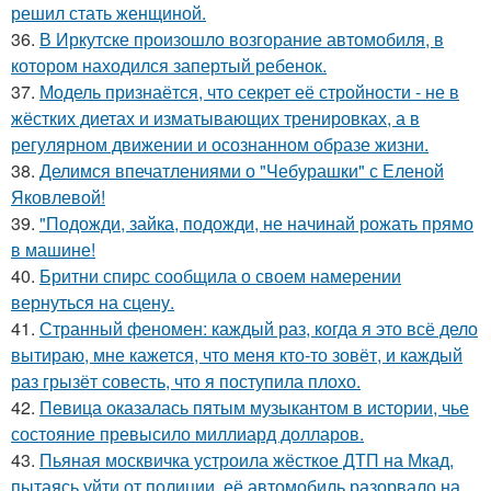
решил стать женщиной.
36.
В Иркутске произошло возгорание автомобиля, в
котором находился запертый ребенок.
37.
Модель признаётся, что секрет её стройности - не в
жёстких диетах и изматывающих тренировках, а в
регулярном движении и осознанном образе жизни.
38.
Делимся впечатлениями о "Чебурашки" с Еленой
Яковлевой!
39.
"Подожди, зайка, подожди, не начинай рожать прямо
в машине!
40.
Бритни спирс сообщила о своем намерении
вернуться на сцену.
41.
Странный феномен: каждый раз, когда я это всё дело
вытираю, мне кажется, что меня кто-то зовёт, и каждый
раз грызёт совесть, что я поступила плохо.
42.
Певица оказалась пятым музыкантом в истории, чье
состояние превысило миллиард долларов.
43.
Пьяная москвичка устроила жёсткое ДТП на Мкад,
пытаясь уйти от полиции, её автомобиль разорвало на