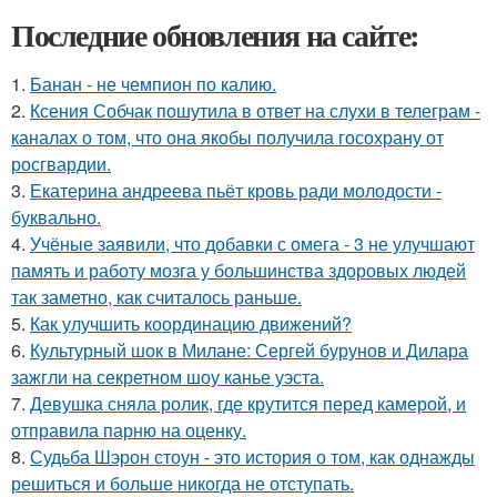
Последние обновления на сайте:
1.
Банан - не чемпион по калию.
2.
Ксения Собчак пошутила в ответ на слухи в телеграм -
каналах о том, что она якобы получила госохрану от
росгвардии.
3.
Екатерина андреева пьёт кровь ради молодости -
буквально.
4.
Учёные заявили, что добавки с омега - 3 не улучшают
память и работу мозга у большинства здоровых людей
так заметно, как считалось раньше.
5.
Как улучшить координацию движений?
6.
Культурный шок в Милане: Сергей бурунов и Дилара
зажгли на секретном шоу канье уэста.
7.
Девушка сняла ролик, где крутится перед камерой, и
отправила парню на оценку.
8.
Судьба Шэрон стоун - это история о том, как однажды
решиться и больше никогда не отступать.