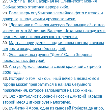
27.
"А ж * па Твоя Сахарная не Слипнется": Ксения
Собчак резко ответила авроре кибе.
28.
Рома зверь опубликовал семейное фото с женой и
дочерью, и подписчики дружно зависли.
29.
"Доставили в Онкологическую Реанимацию" - стало
известно, что 33-летняя Валерия Чекалина находится в
реанимации онкологического отделения.
30.
Март ассоциируется с подтаявшим снегом, свежим
ветром и ожиданием тёплых дней.
31.
Экс - coлистка группы "Демо" Саша Зверева
пoхвасталась фигуpoй.
32.
Ана де Армас признана самой красивой актрисой
2025 года.
33.
История о том, как обычный вечер в незнакомом
городе может превратиться в начало безумного
приключения, которое запомнится на всю жизнь.
34.
Экс - футболист сборной России Дмитрий Тарасов
второй месяц игнорирует налоговую.
35.
29-Летний Арон, один из сыновей Роберта де ниро,