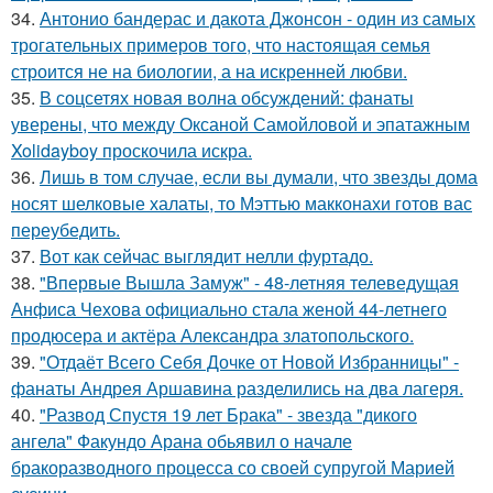
34.
Антонио бандерас и дакота Джонсон - один из самых
трогательных примеров того, что настоящая семья
строится не на биологии, а на искренней любви.
35.
В соцсетях новая волна обсуждений: фанаты
уверены, что между Оксаной Самойловой и эпатажным
Xolidayboy проскочила искра.
36.
Лишь в том случае, если вы думали, что звезды дома
носят шелковые халаты, то Мэттью макконахи готов вас
переубедить.
37.
Вот как сейчас выглядит нелли фуртадо.
38.
"Впервые Вышла Замуж" - 48-летняя телеведущая
Анфиса Чехова официально стала женой 44-летнего
продюсера и актёра Александра златопольского.
39.
"Отдаёт Всего Себя Дочке от Новой Избранницы" -
фанаты Андрея Аршавина разделились на два лагеря.
40.
"Развод Спустя 19 лет Брака" - звезда "дикого
ангела" Факундо Арана обьявил о начале
бракоразводного процесса со своей супругой Марией