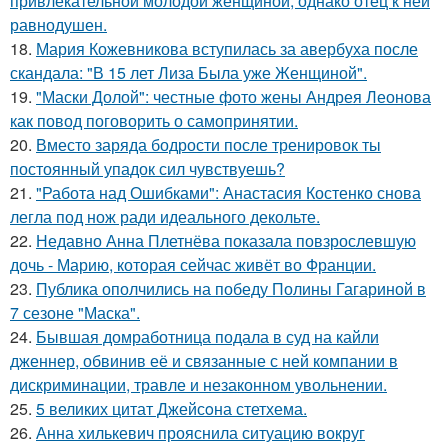
привлекательной молодой женщиной, однако отец к ней
равнодушен.
18.
Мария Кожевникова вступилась за авербуха после
скандала: "В 15 лет Лиза Была уже Женщиной".
19.
"Маски Долой": честные фото жены Андрея Леонова
как повод поговорить о самопринятии.
20.
Вместо заряда бодрости после тренировок ты
постоянный упадок сил чувствуешь?
21.
"Работа над Ошибками": Анастасия Костенко снова
легла под нож ради идеального декольте.
22.
Недавно Анна Плетнёва показала повзрослевшую
дочь - Марию, которая сейчас живёт во Франции.
23.
Публика ополчились на победу Полины Гагариной в
7 сезоне "Маска".
24.
Бывшая домработница подала в суд на кайли
дженнер, обвинив её и связанные с ней компании в
дискриминации, травле и незаконном увольнении.
25.
5 великих цитат Джейсoна стетхема.
26.
Анна хилькевич прояснила ситуацию вокруг