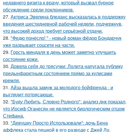
недавнего визита к врачу, который вызвал бурное
обсуждение среди поклонников.
27.
Актриса Эвелина бледанс высказалась в поддержку
введения шестидневной рабочей недели, подчеркнув,
что высокий доход требует серьёзной отдачи.
28.
"Федю понесло! " - новый роман фёдор Бондарчук
уже разрывает соцсети на части.
29.
Горсть миндаля в день может заметно улучшить
состояние кожи.
30.
Довела себя до трясучки: Лолита напугала публику
предынфарктным состоянием прямо за кулисами
кремля.
31.
Айза вышла замуж за молодого бойфренда - и
выглядит потрясающе.
32.
"Буду Любить, Словно Родного": анализ днк показал,
что Иосиф Оганесян не является биологическим отцом
Стефана.
33.
"Девушку Просто Использовали": дочь Бена
аффлека стала пешкой в его разводе с Джей Ло.