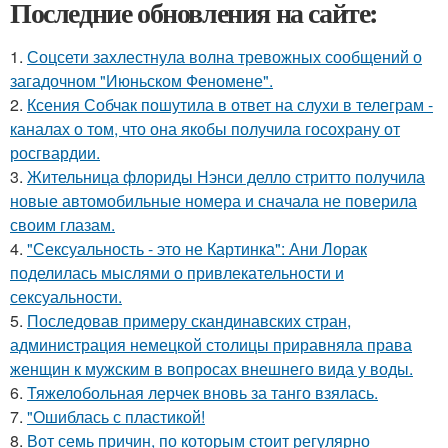
Последние обновления на сайте:
1.
Соцсети захлестнула волна тревожных сообщений о
загадочном "Июньском Феномене".
2.
Ксения Собчак пошутила в ответ на слухи в телеграм -
каналах о том, что она якобы получила госохрану от
росгвардии.
3.
Жительница флориды Нэнси делло стритто получила
новые автомобильные номера и сначала не поверила
своим глазам.
4.
"Сексуальность - это не Картинка": Ани Лорак
поделилась мыслями о привлекательности и
сексуальности.
5.
Последовав примеру скандинавских стран,
администрация немецкой столицы приравняла права
женщин к мужским в вопросах внешнего вида у воды.
6.
Тяжелобольная лерчек вновь за танго взялась.
7.
"Ошиблась с пластикой!
8.
Вот семь причин, по которым стоит регулярно