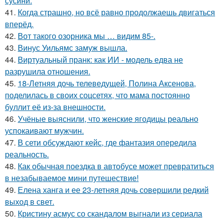
сусини.
41.
Когда страшно, но всё равно продолжаешь двигаться
вперёд.
42.
Вот такого озорника мы … видим 85-.
43.
Винус Уильямс замуж вышла.
44.
Виртуальный пранк: как ИИ - модель едва не
разрушила отношения.
45.
18-Летняя дочь телеведущей, Полина Аксенова,
поделилась в своих соцсетях, что мама постоянно
буллит её из-за внешности.
46.
Учёные выяснили, что женские ягодицы реально
успокаивают мужчин.
47.
В сети обсуждают кейс, где фантазия опередила
реальность.
48.
Как обычная поездка в автобусе может превратиться
в незабываемое мини путешествие!
49.
Елена ханга и ее 23-летняя дочь совершили редкий
выход в свет.
50.
Кристину асмус со скандалом выгнали из сериала