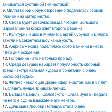
заниматься суставной гимнастикой:
9.
Милли бобби браун откровенно поделилась своими
планами на материнство.
10.
Снова будет девочка: звезда "Теории Большого
Взрыва" кейли куоко ждет второго ребенка.
11.
Культурный шок в Милане: Сергей бурунов и Дилара
зажгли на секретном шоу канье уэста.
12.
Анфиса Чехова поделилась фото в бикини в честь
48-го дня рождения.
13.
Голодание - это не только про еду.
14.
Среди девушек набирает популярность спорный
тренд - экстремальная худоба в сочетании с очень
большой грудью.
15.
Фитнес - эволюция Дженнифер энистон: как в 57 лет
выглядеть лучше тридцатилетних.
16.
Бывшая Данилы Козловского - Ольга Зуева - подала
на него в суд на взыскание алиментов.
17.
Дочь сына Любови Полищук стала очень