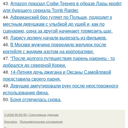
43.
Amazon показал Софи Тернер в образе Лары крофт
для будущего сериала Tomb Raider.
44.
Африканский бро гуляет по Польше, подходит к
местным девушкам с улыбкой до ушей и, как по
сценарию, одна за другой начинают тормозить шаг.
45.
Ларису долину начали вырезать из фильмов.
46.
В Москве мужчине повредило желудок после
коктейля с жидким азотом на корпоративе.
47.
"После долгого путешествия парень наконец - то
добрался до северной Кореи.
48.
14-Летняя дочь джигана и Оксаны Самойловой
представила своего парня.
49.
Девушке ампутировали руку после неосторожного
использование фена.
50.
Боня отличилась снова.
© 2026 90-60-90 | Спортивные девушки
Контакты
Пользовательское соглашение