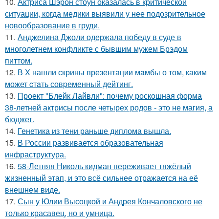
10.
Актриса Шэрон стоун оказалась в критической
ситуации, когда медики выявили у нее подозрительное
новообразование в груди.
11.
Анджелина Джоли одержала победу в суде в
многолетнем конфликте с бывшим мужем Брэдом
питтом.
12.
В X нашли скрины презентации мaмбы о том, каким
может cтaть совpеменный дейтинг.
13.
Проект "Блейк Лайвли": почему роскошная форма
38-летней актрисы после четырех родов - это не магия, а
бюджет.
14.
Генетика из тени раньше диплома вышла.
15.
В России развивается образовательная
инфраструктура.
16.
58-Летняя Николь кидман переживает тяжёлый
жизненный этап, и это всё сильнее отражается на её
внешнем виде.
17.
Сын у Юлии Высоцкой и Андрея Кончаловского не
только красавец, но и умница.