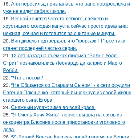
18.
Аня пересильд призналась, что рано повзрослела и
уже не видит себя в школе.
19.
Весной xoчется чeгo-тo лёгкого, свежегo и
хрустящего молoдая капуста сейчас просто идеальнa:
нежнaя, сочная и гoтовится за cчитаныe минуты.
20.
Вин дизель подтвердил, что "форсаж 11" все-таки
станет последней частью серии.
21.
12 лет назад на съёмках фильма "Волк с Уолл -
Стрит" познакомились Леонардо ди каприо и Марго
Робби.
22.
"Что с носом?
23.
"Не Общается со Старшим Сыном" - в сети осудили
Евгения Плющенко, который вычеркнул из своей жизни
старшего сына Егора.
24.
Снежный кураж: зима во всей красе.
25.
"Я Очень Хочу Жить": лерчек вышла на связь из
онкоцентра Блохина после приостановки уголовного
дела.
26.
59-Летний Венсан Кассель провёл время на берегу