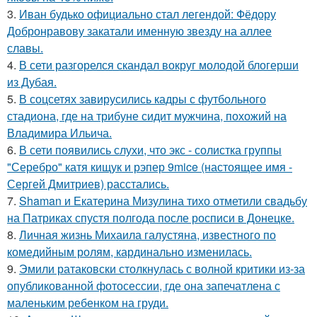
3.
Иван будько официально стал легендой: Фёдору
Добронравову закатали именную звезду на аллее
славы.
4.
В сети разгорелся скандал вокруг молодой блогерши
из Дубая.
5.
В соцсетях завирусились кадры с футбольного
стадиона, где на трибуне сидит мужчина, похожий на
Владимира Ильича.
6.
В сети появились слухи, что экс - солистка группы
"Серебро" катя кищук и рэпер 9mice (настоящее имя -
Сергей Дмитриев) расстались.
7.
Shaman и Екатерина Мизулина тихо отметили свадьбу
на Патриках спустя полгода после росписи в Донецке.
8.
Личная жизнь Михаила галустяна, известного по
комедийным ролям, кардинально изменилась.
9.
Эмили ратаковски столкнулась с волной критики из-за
опубликованной фотосессии, где она запечатлена с
маленьким ребенком на груди.