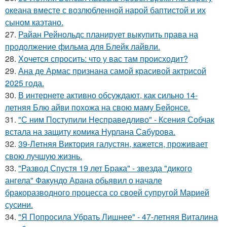
океана вместе с возлюбленной нарой баптистой и их
сыном каэтано.
27.
Райан Рейнольдс планирует выкупить права на
продолжение фильма для Блейк лайвли.
28.
Хочется спросить: что у вас там происходит?
29.
Ана де Армас признана самой красивой актрисой
2025 года.
30.
В интернете активно обсуждают, как сильно 14-
летняя Блю айви похожа на свою маму Бейонсе.
31.
"С ним Поступили Несправедливо" - Ксения Собчак
встала на защиту комика Нурлана Сабурова.
32.
39-Летняя Виктория галустян, кажется, проживает
свою лучшую жизнь.
33.
"Развод Спустя 19 лет Брака" - звезда "дикого
ангела" Факундо Арана обьявил о начале
бракоразводного процесса со своей супругой Марией
сусини.
34.
"Я Попросила Убрать Лишнее" - 47-летняя Виталина