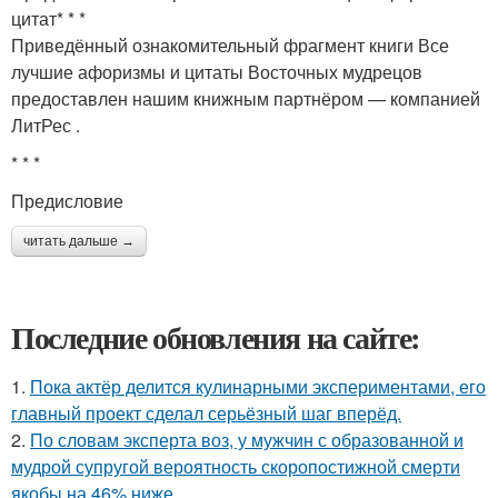
цитат* * *
Приведённый ознакомительный фрагмент книги Все
лучшие афоризмы и цитаты Восточных мудрецов
предоставлен нашим книжным партнёром — компанией
ЛитРес .
* * *
Предисловие
читать дальше →
Последние обновления на сайте:
1.
Пока актёр делится кулинарными экспериментами, его
главный проект сделал серьёзный шаг вперёд.
2.
По словам эксперта воз, у мужчин с образованной и
мудрой супругой вероятность скоропостижной смерти
якобы на 46% ниже.