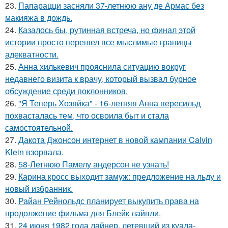
23.
Папарацци засняли 37-летнюю ану де Армас без
макияжа в дождь.
24.
Казалось бы, рутинная встреча, но финал этой
истории просто перешел все мыслимые границы
адекватности.
25.
Анна хилькевич прояснила ситуацию вокруг
недавнего визита к врачу, который вызвал бурное
обсуждение среди поклонников.
26.
"Я Теперь Хозяйка" - 16-летняя Анна пересильд
похвасталась тем, что освоила быт и стала
самостоятельной.
27.
Дакота Джонсон интернет в новой кампании Calvin
Klein взорвала.
28.
58-Летнюю Памелу андерсон не узнать!
29.
Карина кросс выходит замуж: предложение на льду и
новый избранник.
30.
Райан Рейнольдс планирует выкупить права на
продолжение фильма для Блейк лайвли.
31.
24 июня 1982 года лайнер, летевший из куала-