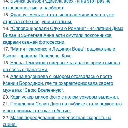
14.
Бьянка цензори удивила всех - и на этот раз не
откровенностью, а наоборот.
15.
Француз мечтает стать инопланетянином: он уже
отрезал себе нос, уши и пальцы.
16.
"Спровоцировали Слухи о Романе" - 44-летний Дима
Билан и 35-летняя Анна асти смутили поклонников
кадрами свежей фотосессии.
17.
"Магия Фламенко и Ледяная Вода": радикальные
бьюти - правила Пенелопы Крус.
18.
Елена Темникова впервые за долгое время вышла
на связь с фанатами.
19.
Алена водонаева с юмором отозвалась о посте
Ксении Бородиной, где та охарактеризовала своего
мужа как "Свою Вселенную".
20.
Коди уокер милое фото с полом уокером выложил.
21.
Появления Селин Дион на публике стали редкостью
и воспринимаются как событие.
22.
Магия переодевания: невероятная скорость на
сцене!