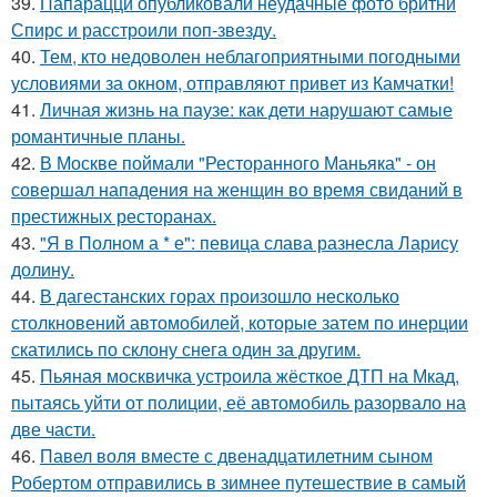
39.
Папарацци опубликовали неудачные фото бритни
Спирс и расстроили поп-звезду.
40.
Тем, кто недоволен неблагоприятными погодными
условиями за окном, отправляют привет из Камчатки!
41.
Личная жизнь на паузе: как дети нарушают самые
романтичные планы.
42.
В Москве поймали "Ресторанного Маньяка" - он
совершал нападения на женщин во время свиданий в
престижных ресторанах.
43.
"Я в Полном а * е": певица слава разнесла Ларису
долину.
44.
В дагестанских горах произошло несколько
столкновений автомобилей, которые затем по инерции
скатились по склону снега один за другим.
45.
Пьяная москвичка устроила жёсткое ДТП на Мкад,
пытаясь уйти от полиции, её автомобиль разорвало на
две части.
46.
Павел воля вместе с двенадцатилетним сыном
Робертом отправились в зимнее путешествие в самый