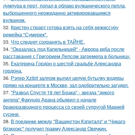
лумпура в перт, попал в облако вулканического пепла,
выброшенного неожиданно активировавшимся
вулканом.
32.
Кристен стюарт готова взять на себя режиссуру
ремейка "Сумерек".
33.
Что следует сохранять в ТАЙНЕ.
34.
"Оказалась под Капельницей" - Аврора киба после
расставания с Григорием Лепсом загремела в больницу.
35.
Екатерина Гордон о шестой свадьбе Александра
гордона.
36.
Рэпер Xzibit залпом выпил целую бутылку водяры
прямо на концерте в Москве, зал одобрительно загудел.
37.
"Развод Спустя 19 лет Брака" - звезда "дикого
ангела" Факундо Арана обьявил о начале
бракоразводного процесса со своей супругой Марией
сусини.
38.
В поединке между "Вашингтон Кэпиталз" и "Чикаго
блэкхокс" получил травму Александр Овечкин.