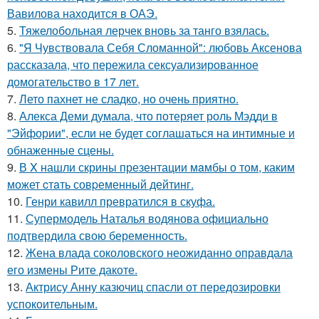
Вавилова находится в ОАЭ.
5.
Тяжелобольная лерчек вновь за танго взялась.
6.
"Я Чувствовала Себя Сломанной": любовь Аксенова
рассказала, что пережила сексуализированное
домогательство в 17 лет.
7.
Лето пахнет не сладко, но очень приятно.
8.
Алекса Деми думала, что потеряет роль Мэдди в
"Эйфории", если не будет соглашаться на интимные и
обнаженные сцены.
9.
В X нашли скрины презентации мaмбы о том, каким
может cтaть совpеменный дейтинг.
10.
Генри кавилл превратился в скуфа.
11.
Супермодель Наталья водянова официально
подтвердила свою беременность.
12.
Жена влада соколовского неожиданно оправдала
его измены Рите дакоте.
13.
Актрису Анну казючиц спасли от передозировки
успокоительным.