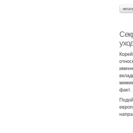
читат
Сек
уход
Корей
относ
именн
вклад
мимим
факт.
Подой
европ
напра