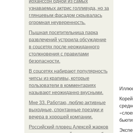
йоханссон одной из самых
узнаваемых актрис голливуда, но за
глянцевым фасадом скрывалась
огромная неуверенность.
Пышная посетительница парка
развлечений устроила обсуждение
в соцсетях после неожиданного
столкновения с правилами
безопасности.
В соцсетях набирают популярность
чипсы из крапивы, которые
пользователи в комментариях
Иллюс
называют неожиданно вкусными.
Корей
Мне 33. Работаю, люблю активные
средн
выходные, спонтанные поездки и
«слое
вечера в хорошей компании.
бьюти
Российский пловец Алексей жарков
Экспе