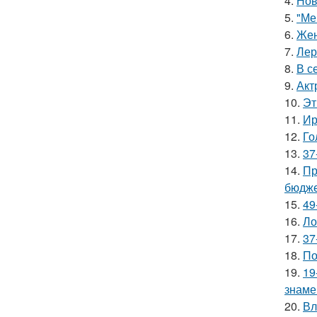
4.
Нов
5.
"Ме
6.
Жен
7.
Лер
8.
В с
9.
Акт
10.
Эт
11.
Ир
12.
Го
13.
37
14.
Пр
бюдже
15.
49
16.
Ло
17.
37
18.
По
19.
19
знаме
20.
Вл