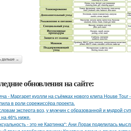
ь дальше →
ледние обновления на сайте:
яча - Маргарет куолли на съёмках нового клипа House Tour -
пила в роли сорежиссёра проекта.
словам эксперта воз, у мужчин с образованной и мудрой су
 на 46% ниже.
ксуальность - это не Картинка": Ани Лорак поделилась мысл