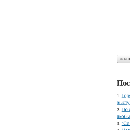
читат
Пос
1.
Гор
высту
2.
По 
якобы
3.
"Се