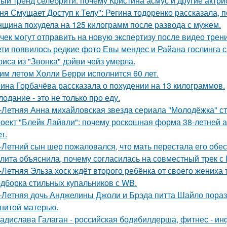
ый тренд селебрити: почему Кристина асмус и другие актри
ня Смущает Доступ к Телу": Регина тодоренко рассказала, п
щина похудела на 125 килограмм после развода с мужем.
чек могут отправить на новую экспертизу после видео трени
ети появилось редкие фото Евы мендес и Райана гослинга 
риса из "Звонка" дэйви чейз умерла.
им летом Холли Берри исполнится 60 лет.
ина Горбачёва рассказала о похудении на 13 килограммов.
лодание - это не только про еду.
-Летняя Анна михайловская звезда сериала "Молодёжка" ст
оект "Блейк Лайвли": почему роскошная форма 38-летней ак
т.
-Летний сын шер пожаловался, что мать перестала его обес
лита объяснила, почему согласилась на совместный трек с 
-Летняя Эльза хоск ждёт второго ребёнка от своего жениха 
дборка стильных купальников с WB.
-Летняя дочь Анджелины Джоли и Брэда питта Шайло пораз
нитой матерью.
адислава Галаган - российская бодибилдерша, фитнес - ин