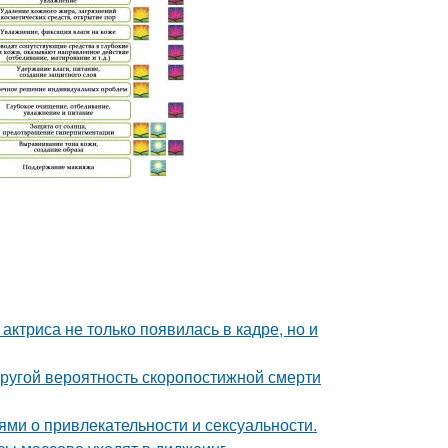
 актриса не только появилась в кадре, но и
пругой вероятность скоропостижной смерти
ями о привлекательности и сексуальности.