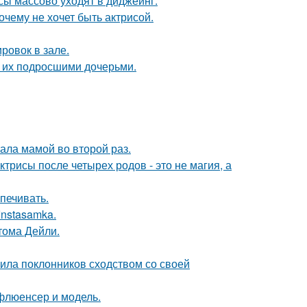
сы массово уходят в диджеинг.
очему не хочет быть актрисой.
ровок в зале.
с их подросшими дочерьми.
ала мамой во второй раз.
трисы после четырех родов - это не магия, а
печивать.
Instasamka.
тома Дейли.
ила поклонников сходством со своей
флюенсер и модель.