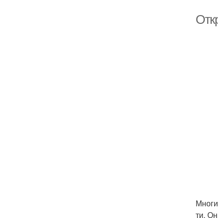
Отк
Многи
ти. О