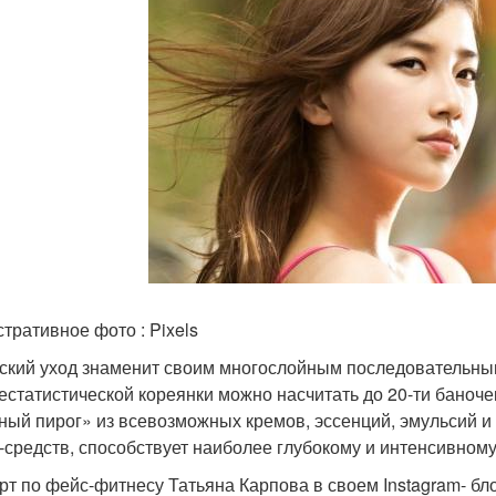
тративное фото : Pixels
ский уход знаменит своим многослойным последовательным
естатистической кореянки можно насчитать до 20-ти баночек
ный пирог» из всевозможных кремов, эссенций, эмульсий 
-средств, способствует наиболее глубокому и интенсивном
рт по фейс-фитнесу Татьяна Карпова в своем Instagram- бл