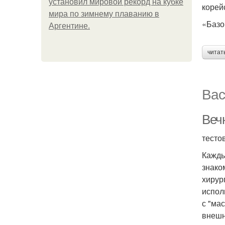
установил мировой рекорд на кубке
корей
мира по зимнему плаванию в
«Базо
Аргентине.
читат
Вас
Веч
тесто
Кажды
знако
хирур
испол
с "ма
внешн