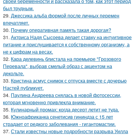
своей беременности и рассказала о том, как этот период
был трудным.
29.
Джессика альба формой после личных перемен
впечатляет.
30.
Почему оперативная память такая дорогая?
31.
Актриса Надя Сысоева делает ставку на интуитивное
питание и прислушивается к собственному организму, а
не к цифрам на весах.
32.
Кара делевинь блистала на премьере "Грозового
Перевала", выбрав смелый образ с акцентом на
декольте.
33.
Кристина асмус снимок с отпуска вместе с дочерью
Настей публикует.
34.
Паулина Андреева снялась в новой фотосессии,
которая мгновенно привлекла внимание.
35.
Кулинарный промах: когда десерт летит не туда.
36.
Южноафриканка сенетисив гининдза с 15 лет
страдает от редкого заболевания - гигантомастии.
37.
Стали известны новые подробности разрыва Уилла