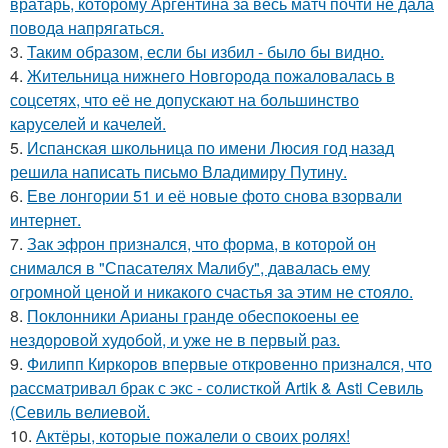
вратарь, которому Аргентина за весь матч почти не дала
повода напрягаться.
3.
Таким образом, если бы избил - было бы видно.
4.
Жительница нижнего Новгорода пожаловалась в
соцсетях, что её не допускают на большинство
каруселей и качелей.
5.
Испанская школьница по имени Люсия год назад
решила написать письмо Владимиру Путину.
6.
Еве лонгории 51 и её новые фото снова взорвали
интернет.
7.
Зак эфрон признался, что форма, в которой он
снимался в "Спасателях Малибу", давалась ему
огромной ценой и никакого счастья за этим не стояло.
8.
Поклонники Арианы гранде обеспокоены ее
нездоровой худобой, и уже не в первый раз.
9.
Филипп Киркоров впервые откровенно признался, что
рассматривал брак с экс - солисткой Artik & Asti Севиль
(Севиль велиевой.
10.
Актёры, которые пожалели о своих ролях!