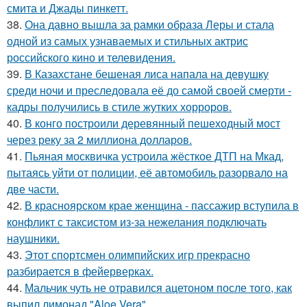
смита и Джады пинкетт.
38.
Она давно вышла за рамки образа Леры и стала
одной из самых узнаваемых и стильных актрис
российского кино и телевидения.
39.
В Казахстане бешеная лиса напала на девушку
среди ночи и преследовала её до самой своей смерти -
кадры получились в стиле жутких хорроров.
40.
В конго построили деревянный пешеходный мост
через реку за 2 миллиона долларов.
41.
Пьяная москвичка устроила жёсткое ДТП на Мкад,
пытаясь уйти от полиции, её автомобиль разорвало на
две части.
42.
В красноярском крае женщина - пассажир вступила в
конфликт с таксистом из-за нежелания подключать
наушники.
43.
Этот спортсмен олимпийских игр прекрасно
разбирается в фейерверках.
44.
Мальчик чуть не отравился ацетоном после того, как
выпил лимонад "Aloe Vera".