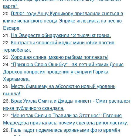
карта".
20.
В2001 году Анну Курникову пригласили сняться в
клипе испанского певца Энрике иглесиаса на песню
Escape.
21.
На Эвересте обнаружили 12 тысяч кг говна.
22.
Контрасты японской моды: мини-юбки против
термобелья.
23.
Хорошая спина, можно рыбкам поплавать!
24.
"Признаю Свою Ошибку" - 38-летний комик Денис
Дорохов попросил прощения у супруги Гарика
Харламова.
25.
Месть бывшему на абсолютно новый уровень
вышла!
26.
Брак Уилла Смита и Джады пинкетт - Смит распался
из-за публичного скандала.
27.
"Меня так Сильно Травили за Этот нос": Евгения
Медведева призналась, почему сделала ринопластику.
28.
Галь гадот поделилась архивными фото времён