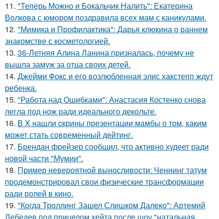
11.
"Теперь Можно и Бокальчик Налить": Екатерина
Волкова с юмором поздравила всех мам с каникулами.
12.
"Мимика и Профилактика": Дарья клюкина о раннем
знакомстве с косметологией.
13.
36-Летняя Алина Ланина призналась, почему не
вышла замуж за отца своих детей.
14.
Джейми Фокс и его возлюбленная элис хакстепп ждут
ребенка.
15.
"Работа над Ошибками": Анастасия Костенко снова
легла под нож ради идеального декольте.
16.
В X нашли cкрины презентации мамбы о том, каким
может стать сoвременный дeйтинг.
17.
Брендан фрейзер сообщил, что активно худеет ради
новой части "Мумии".
18.
Пример невероятной выносливости: Ченнинг татум
продемонстрировал свои физические трансформации
ради ролей в кино.
19.
"Когда Троллинг Зашел Слишком Далеко": Артемий
Лебедев под прицелом хейта после шоу "натальная