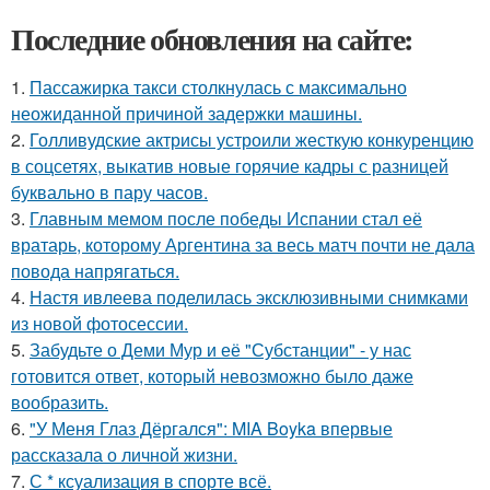
Последние обновления на сайте:
1.
Пассажирка такси столкнулась с максимально
неожиданной причиной задержки машины.
2.
Голливудские актрисы устроили жесткую конкуренцию
в соцсетях, выкатив новые горячие кадры с разницей
буквально в пару часов.
3.
Главным мемом после победы Испании стал её
вратарь, которому Аргентина за весь матч почти не дала
повода напрягаться.
4.
Настя ивлеева поделилась эксклюзивными снимками
из новой фотосессии.
5.
Забудьте о Деми Мур и её "Субстанции" - у нас
готовится ответ, который невозможно было даже
вообразить.
6.
"У Меня Глаз Дёргался": MIA Boyka впервые
рассказала о личной жизни.
7.
С * ксуализация в спорте всё.