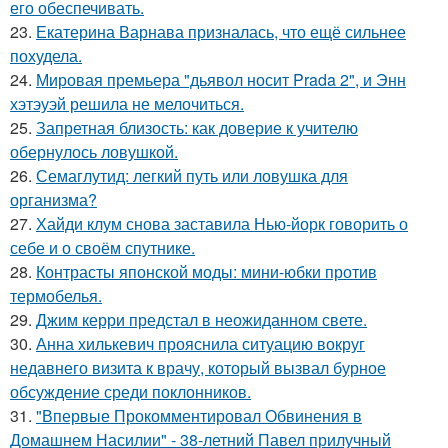
его обеспечивать.
23.
Екатерина Варнава призналась, что ещё сильнее
похудела.
24.
Мировая премьера "дьявол носит Prada 2", и Энн
хэтэуэй решила не мелочиться.
25.
Запретная близость: как доверие к учителю
обернулось ловушкой.
26.
Семаглутид: легкий путь или ловушка для
организма?
27.
Хайди клум снова заставила Нью-йорк говорить о
себе и о своём спутнике.
28.
Контрасты японской моды: мини-юбки против
термобелья.
29.
Джим керри предстал в неожиданном свете.
30.
Анна хилькевич прояснила ситуацию вокруг
недавнего визита к врачу, который вызвал бурное
обсуждение среди поклонников.
31.
"Впервые Прокомментировал Обвинения в
Домашнем Насилии" - 38-летний Павел прилучный