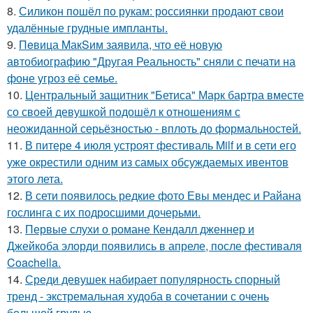
8.
Силикон пошёл по рукам: россиянки продают свои
удалённые грудные импланты.
9.
Пeвица MакSим заявила, что её новую
автобиографию "Другая Реальность" сняли с печати на
фоне угроз её семье.
10.
Центральный защитник "Бетиса" Марк бартра вместе
со своей девушкой подошёл к отношениям с
неожиданной серьёзностью - вплоть до формальностей.
11.
В питере 4 июля устроят фестиваль Milf и в сети его
уже окрестили одним из самых обсуждаемых ивентов
этого лета.
12.
В сети появилось редкие фото Евы мендес и Райана
гослинга с их подросшими дочерьми.
13.
Первые слухи о романе Кендалл дженнер и
Джейкоба элорди появились в апреле, после фестиваля
Coachella.
14.
Среди девушек набирает популярность спорный
тренд - экстремальная худоба в сочетании с очень
большой грудью.