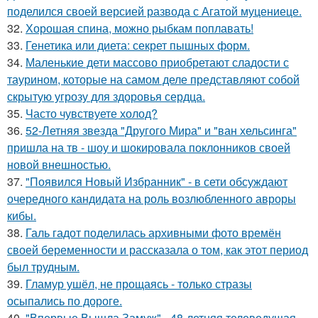
поделился своей версией развода с Агатой муцениеце.
32.
Хорошая спина, можно рыбкам поплавать!
33.
Генетика или диета: секрет пышных форм.
34.
Маленькие дети массово приобретают сладости с
таурином, которые на самом деле представляют собой
скрытую угрозу для здоровья сердца.
35.
Часто чувствуете холод?
36.
52-Летняя звезда "Другого Мира" и "ван хельсинга"
пришла на тв - шоу и шокировала поклонников своей
новой внешностью.
37.
"Появился Новый Избранник" - в сети обсуждают
очередного кандидата на роль возлюбленного авроры
кибы.
38.
Галь гадот поделилась архивными фото времён
своей беременности и рассказала о том, как этот период
был трудным.
39.
Гламур ушёл, не прощаясь - только стразы
осыпались по дороге.
40.
"Впервые Вышла Замуж" - 48-летняя телеведущая