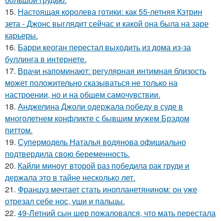
15.
Настоящая королева готики: как 55-летняя Кэтрин
зета - Джонс выглядит сейчас и какой она была на заре
карьеры.
16.
Барри кеоган перестал выходить из дома из-за
буллинга в интернете.
17.
Врачи напоминают: регулярная интимная близость
может положительно сказываться не только на
настроении, но и на общем самочувствии.
18.
Анджелина Джоли одержала победу в суде в
многолетнем конфликте с бывшим мужем Брэдом
питтом.
19.
Супермодель Наталья водянова официально
подтвердила свою беременность.
20.
Кайли миноуг второй раз победила рак груди и
держала это в тайне несколько лет.
21.
Француз мечтает стать инопланетянином: он уже
отрезал себе нос, уши и пальцы.
22.
49-Летний сын шер пожаловался, что мать перестала