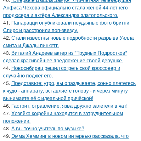
Анфиса Чехова официально стала женой 44-летнего
продюсера и актёра Александра златопольского.
41.
Папарацци опубликовали неудачные фото бритни
Спирс и расстроили поп-звезду.
42.
Стали известны новые подробности разрыва Уилла
смита и Джады пинкетт.
43.
Виталий Андреев актер из "Трудных Подростков"
сделал красивейшее предложение своей девушке.
44.
Новосибирец решил согреть свой кроссовер и
случайно поджёг его.
45.
Представьте: утро, вы опаздываете, сонно плететесь
к чудо - аппарату, вставляете голову - и через минуту
вынимаете её с идеальной причёской!
46.
Гастрит, отравление, язва дружно залетели в чат!
47.
Хозяйка кофейни находится в затруднительном
положении.
48.
А вы точно учитель по музыке?
49.
Эмма Хемминг в новом интервью рассказала, что