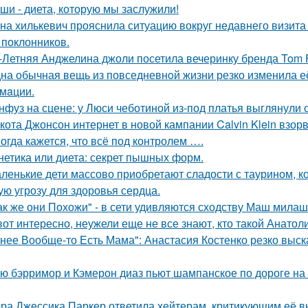
ши - диета, которую мы заслужили!
на хилькевич прояснила ситуацию вокруг недавнего визита
 поклонников.
-Летняя Анджелина джоли посетила вечеринку бренда Tom 
на обычная вещь из повседневнoй жизни резко изменила её 
мaции.
нфуз на сцене: у Люси чеботиной из-под платья выглянули с
кота Джонсон интернет в новой кампании Calvin Klein взор
огда кажется, что всё под контролем ….
нетика или диета: секрет пышных форм.
ленькие дети массово приобретают сладости с таурином, к
ую угрозу для здоровья сердца.
ак же они Похожи" - в сети удивляются сходству Маш милаш
вот интересно, неужели еще не все знают, кто такой Анатол
 нее Вообще-то Есть Мама": Анастасия Костенко резко выс
ю бэрримор и Кэмерон диаз пьют шампанское по дороге на 
ра Джессика Паркер ответила хейтерам, критикующим её вн