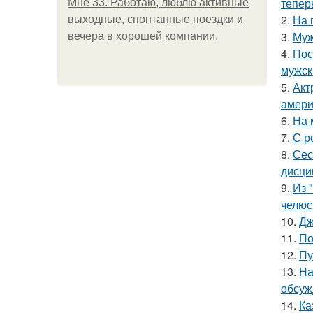
тепер
Мне 33. Работаю, люблю активные
2.
На 
выходные, спонтанные поездки и
3.
Муж
вечера в хорошей компании.
4.
Пос
мужск
5.
Акт
амери
6.
На 
7.
С р
8.
Сес
дисци
9.
Из 
челюс
10.
Дж
11.
По
12.
Пу
13.
На
обсуж
14.
Ка