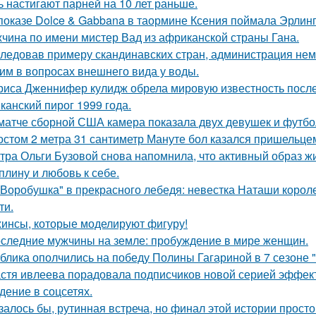
ь настигают парней на 10 лет раньше.
показе Dolce & Gabbana в таормине Ксения поймала Эрлинг
чина по имени мистер Вад из африканской страны Гана.
ледовав примеру скандинавских стран, администрация не
им в вопросах внешнего вида у воды.
риса Дженнифер кулидж обрела мировую известность посл
канский пирог 1999 года.
матче сборной США камера показала двух девушек и футбо
остом 2 метра 31 сантиметр Мануте бол казался пришельцем
тра Ольги Бузовой снова напомнила, что активный образ жи
плину и любовь к себе.
"Воробушка" в прекрасного лебедя: невестка Наташи корол
ти.
инсы, которые моделируют фигуру!
следние мужчины на земле: пробуждение в мире женщин.
блика ополчились на победу Полины Гагариной в 7 сезоне "
стя ивлеева порадовала подписчиков новой серией эффектн
дение в соцсетях.
залось бы, рутинная встреча, но финал этой истории прос