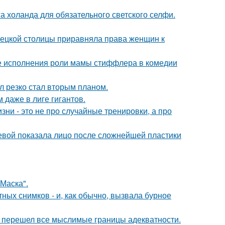
а холанда для обязательного светского селфи.
мецкой столицы приравняла права женщин к
е исполнения роли мамы стиффлера в комедии
л резко стал вторым планом.
 даже в лиге гигантов.
зни - это не про случайные тренировки, а про
евой показала лицо после сложнейшей пластики
Маска".
ых снимков - и, как обычно, вызвала бурное
то перешел все мыслимые границы адекватности.