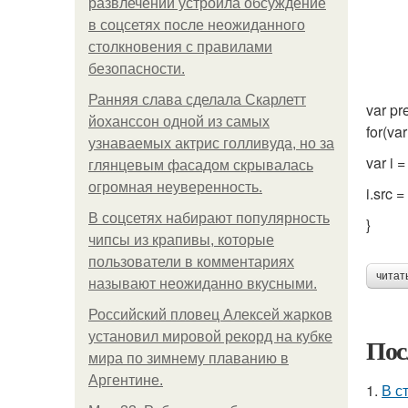
развлечений устроила обсуждение
в соцсетях после неожиданного
столкновения с правилами
безопасности.
Ранняя слава сделала Скарлетт
var pr
йоханссон одной из самых
for(var
узнаваемых актрис голливуда, но за
var i 
глянцевым фасадом скрывалась
огромная неуверенность.
i.src =
В соцсетях набирают популярность
}
чипсы из крапивы, которые
пользователи в комментариях
читат
называют неожиданно вкусными.
Российский пловец Алексей жарков
установил мировой рекорд на кубке
Пос
мира по зимнему плаванию в
Аргентине.
1.
В с