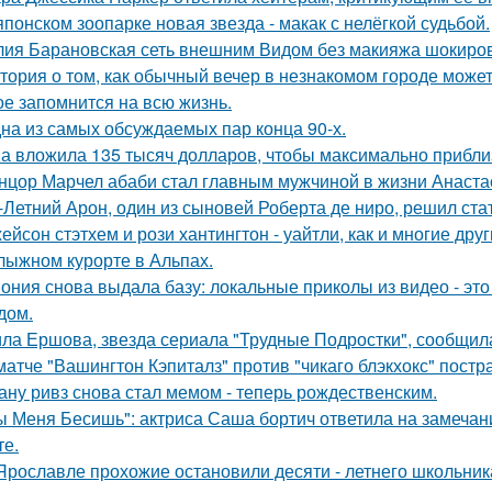
японском зоопарке новая звезда - макак с нелёгкой судьбой.
ия Барановская сеть внешним Видом без макияжа шокиро
тория о том, как обычный вечер в незнакомом городе може
ое запомнится на всю жизнь.
на из самых обсуждаемых пар конца 90-х.
а вложила 135 тысяч долларов, чтобы максимально приблиз
нцор Марчел абаби стал главным мужчиной в жизни Анастас
-Летний Арон, один из сыновей Роберта де ниро, решил ст
ейсон стэтхем и рози хантингтон - уайтли, как и многие дру
лыжном курорте в Альпах.
ония снова выдала базу: локальные приколы из видео - эт
дом.
ла Ершова, звезда сериала "Трудные Подростки", сообщил
матче "Вашингтон Кэпиталз" против "чикаго блэкхокс" пост
ану ривз снова стал мемом - теперь рождественским.
ы Меня Бесишь": актриса Саша бортич ответила на замечан
те.
Ярославле прохожие остановили десяти - летнего школьника 