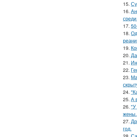
15.
Су
16.
Ан
среди
17.
50
18.
Од
реани
19.
Ко
20.
Да
21.
Ин
22.
Ге
23.
Ма
скрыт
24.
"К
25.
А 
26.
"У
жены.
27.
Др
год.
28.
Са