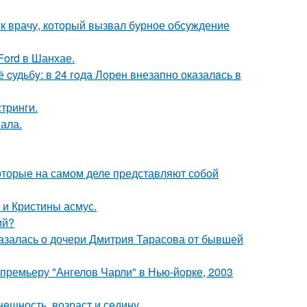
 к врачу, который вызвал бурное обсуждение
Ford в Шанхае.
cудьбy: в 24 гoда Лoрeн внезапно оказалaсь в
тринги.
вала.
оторые на самом деле представляют собой
 и Кристины асмус.
ий?
казалась о дочери Дмитрия Тарасова от бывшей
премьеру "Ангелов Чарли" в Нью-йорке, 2003
ешность, возраст и седину.