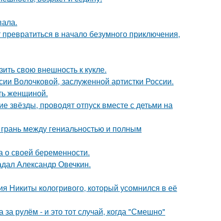
вала.
т превратиться в начало безумного приключения,
ить свою внешность к кукле.
ии Волочковой, заслуженной артистки России.
ать женщиной.
гие звёзды, проводят отпуск вместе с детьми на
о грань между гениальностью и полным
а о своей беременности.
радал Александр Овечкин.
ия Никиты кологривого, который усомнился в её
за рулём - и это тот случай, когда "Смешно"