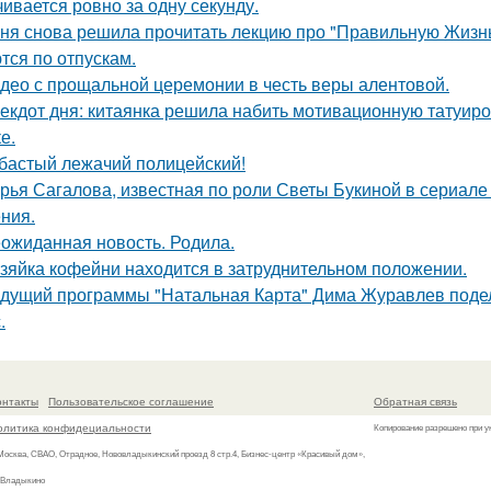
чивается ровно за одну секунду.
ня снова решила прочитать лекцию про "Правильную Жизнь
тся по отпускам.
део с прощальной церемонии в честь веры алентовой.
екдот дня: китаянка решила набить мотивационную татуиро
е.
бастый лежачий полицейский!
рья Сагалова, известная по роли Светы Букиной в сериале 
ния.
ожиданная новость. Родила.
зяйка кофейни находится в затруднительном положении.
дущий программы "Натальная Карта" Дима Журавлев поделил
.
онтакты
Пользовательское соглашение
Обратная связь
олитика конфидециальности
Копирование разрешено при у
 Москва, СВАО, Отрадное, Нововладыкинский проезд 8 стр.4, Бизнес-центр «Красивый дом»,
 Владыкино