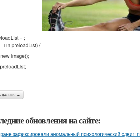
eloadList = ;
 _i in preloadList) {
= new Image();
 preloadList;
ь дальше →
ледние обновления на сайте:
тране зафиксировали аномальный психологический сдвиг: п