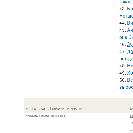
закан
43.
Бо
мотаю
44.
Ви
45.
Aн
ошибк
46.
Зу
47.
Да
рожде
48.
Не
49.
Хо
50.
Ве
вырос
© 2026 90-60-90 | Спортивные девушки
К
П
Хочешь изменить мир - начни с себя!
г.
м.