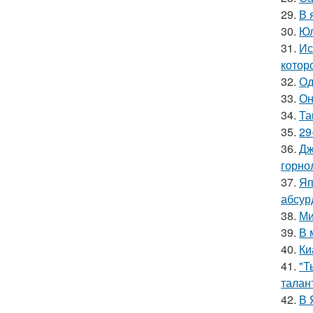
29.
В 
30.
Юл
31.
Ис
котор
32.
Од
33.
Он
34.
Та
35.
29
36.
Дж
горно
37.
Яп
абсур
38.
Ми
39.
В 
40.
Ки
41.
"Т
талан
42.
В 