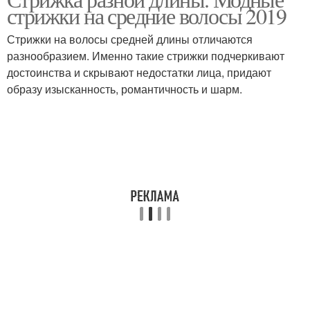
Женские волосы
стрижки на средние волосы 2019
длину
Стрижки на волосы средней длины отличаются
разнообразием. Именно такие стрижки подчеркивают
Длины на средние
достоинства и скрывают недостатки лица, придают
волосы
образу изысканность, романтичность и шарм.