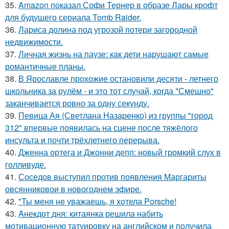
35.
Amazon показал Софи Тернер в образе Лары крофт
для будущего сериала Tomb Raider.
36.
Лариса долина под угрозой потери загородной
недвижимости.
37.
Личная жизнь на паузе: как дети нарушают самые
романтичные планы.
38.
В Ярославле прохожие остановили десяти - летнего
школьника за рулём - и это тот случай, когда "Смешно"
заканчивается ровно за одну секунду.
39.
Певица Ая (Светлана Назаренко) из группы "город
312" впервые появилась на сцене после тяжёлого
инсульта и почти трёхлетнего перерыва.
40.
Дженна ортега и Джонни депп: новый громкий слух в
голливуде.
41.
Соседов выступил против появления Маргариты
овсянниковои в новогоднем эфире.
42.
"Ты меня не уважаешь, я хотела Porsche!
43.
Aнекдот дня: китаянка решила набить
мотивационную татуировку на английском и получила