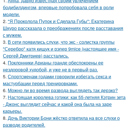
1.
Анна, давно известная своим увлечением
бодибилдингом, впервые попробовала себя в роли
модели.
2.
"Я Проколола Пупок и Сделала Губы": Екатерина
Шкуро рассказала о преображениях после расставания
с мужем.
3.
В сети появились слухи, что экс - солистка группы
"Серебро" катя кищук и рэпер 9mice (настоящее имя -
Сергей Дмитриев) расстались.
4.
Поклонники Арианы гранде обеспокоены ее
нездоровой худобой, и уже не в первый раз.
5.
Спортсменам годами говорили избегать секса и
мастурбации перед тренировками.
6.
Можно ли во время развода выглядеть так дерзко?
7.
Настоящая королева готики: как 55-летняя Кэтрин зета
- Джонс выглядит сейчас и какой она была на заре
карьеры.
8.
Дочь Виктории Бони жёстко ответила на все слухи о
разводе родителей.