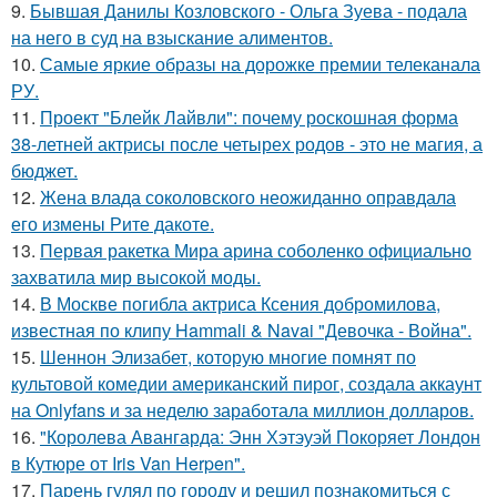
9.
Бывшая Данилы Козловского - Ольга Зуева - подала
на него в суд на взыскание алиментов.
10.
Самые яркие образы на дорожке премии телеканала
РУ.
11.
Проект "Блейк Лайвли": почему роскошная форма
38-летней актрисы после четырех родов - это не магия, а
бюджет.
12.
Жена влада соколовского неожиданно оправдала
его измены Рите дакоте.
13.
Первая ракетка Мира арина соболенко официально
захватила мир высокой моды.
14.
В Москве погибла актриса Ксения добромилова,
известная по клипу Hammali & Navai "Девочка - Война".
15.
Шеннон Элизабет, которую многие помнят по
культовой комедии американский пирог, создала аккаунт
на Onlyfans и за неделю заработала миллион долларов.
16.
"Королева Авангарда: Энн Хэтэуэй Покоряет Лондон
в Кутюре от Iris Van Herpen".
17.
Парень гулял по городу и решил познакомиться с