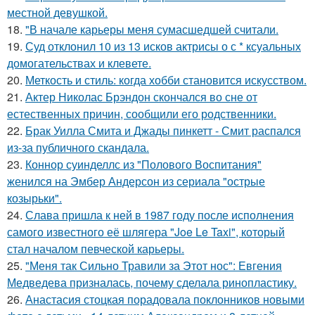
местной девушкой.
18.
"В начале карьеры меня сумасшедшей считали.
19.
Суд отклонил 10 из 13 исков актрисы о с * ксуальных
домогательствах и клевете.
20.
Меткость и стиль: когда хобби становится искусством.
21.
Актер Николас Брэндон скончался во сне от
естественных причин, сообщили его родственники.
22.
Брак Уилла Смита и Джады пинкетт - Смит распался
из-за публичного скандала.
23.
Коннор суинделлс из "Полового Воспитания"
женился на Эмбер Андерсон из сериала "острые
козырьки".
24.
Слава пришла к ней в 1987 году после исполнения
самого известного её шлягера "Joe Le Taxi", который
стал началом певческой карьеры.
25.
"Меня так Сильно Травили за Этот нос": Евгения
Медведева призналась, почему сделала ринопластику.
26.
Анастасия стоцкая порадовала поклонников новыми