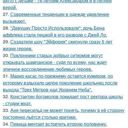
фото с детьми - 14-летним Александром и 8-летней
верой.
27.
Современные тенденции в одежде удивление
вызывают.
28.
"Девушку Просто Использовали": дочь Бена
аффлека стала пешкой в его разводе с Джей Ло.
29.
Создатели шоу "Эйфория" скипнули сразу 5 лет
жизни героев.
30.
Поклонники старых добрых ситкомов могут
открывать шампанское - судя по всему, нас ждет
эпичное воссоединение любимых героев.
31.
Марио касас по-прежнему остается кумиром, по
которому вздыхало целое поколение школьниц после
выхода "Трех Метров над Уровнем Неба".
32.
Константин богомолов покидает пост ректора школы
- студии мхат.
33.
Аня пересильд не может понять, почему в её сторону
постоянно льётся столько критики.
34.
Певица мечтает встретить вторую половинку.