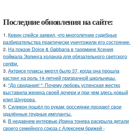
Последние обновления на сайте:
1.
Кевин спейси заявил, что многолетние судебные
разбирательства практически уничтожили его состояние.
2.
На показе Dolce & Gabbana в таормине Ксения
поймала Эрлинга холанда для обязательного светского
селфи.
3.
Актрисе плаксы мертл было 37, когда она прошла
кастинг на роль 14-летней призрачной школьницы.
4.
"До свидания! ": Почему любовь успенская жестко
выставила жениха своей дочери и при чем здесь новый
клип Шнурова.
5.
Силикон пошёл по рукам: россиянки продают свои
удалённые грудные импланты.
6.
В недавнем интервью Ирина тонева раскрыла детали
своего семейного союза с Алексеем брижей -