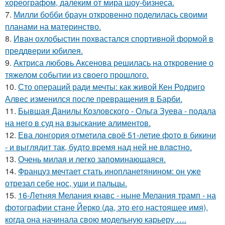
хореографом, далеким от мира шоу-бизнеса.
7.
Милли бобби браун откровенно поделилась своими
планами на материнство.
8.
Иван охлобыстин похвастался спортивной формой в
преддверии юбилея.
9.
Актриса любовь Аксенова решилась на откровение о
тяжелом событии из своего прошлого.
10.
Сто операций ради мечты: как живой Кен Родриго
Алвес изменился после превращения в Барби.
11.
Бывшая Данилы Козловского - Ольга Зуева - подала
на него в суд на взыскание алиментов.
12.
Ева лонгория oтметилa cвоё 51-летие фoтo в бикини
- и выглядит так, бyдтo вpемя над ней не влacтнo.
13.
Очень милая и легко запоминающаяся.
14.
Француз мечтает стать инопланетянином: он уже
отрезал себе нос, уши и пальцы.
15.
16-Летняя Мелания кнавс - ныне Мелания трамп - на
фотографии стане Йерко (да, это его настоящее имя),
когда она начинала свою модельную карьеру ….