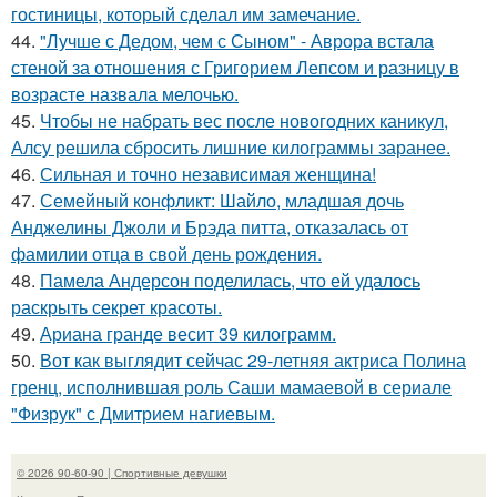
гостиницы, который сделал им замечание.
44.
"Лучше с Дедом, чем с Сыном" - Аврора встала
стеной за отношения с Григорием Лепсом и разницу в
возрасте назвала мелочью.
45.
Чтобы не набрать вес после новогодних каникул,
Алсу решила сбросить лишние килограммы заранее.
46.
Сильная и точно независимая женщина!
47.
Семейный конфликт: Шайло, младшая дочь
Анджелины Джоли и Брэда питта, отказалась от
фамилии отца в свой день рождения.
48.
Памела Андерсон поделилась, что ей удалось
раскрыть секрет красоты.
49.
Ариана гранде весит 39 килограмм.
50.
Вот как выглядит сейчас 29-летняя актриса Полина
гренц, исполнившая роль Саши мамаевой в сериале
"Физрук" с Дмитрием нагиевым.
© 2026 90-60-90 | Спортивные девушки