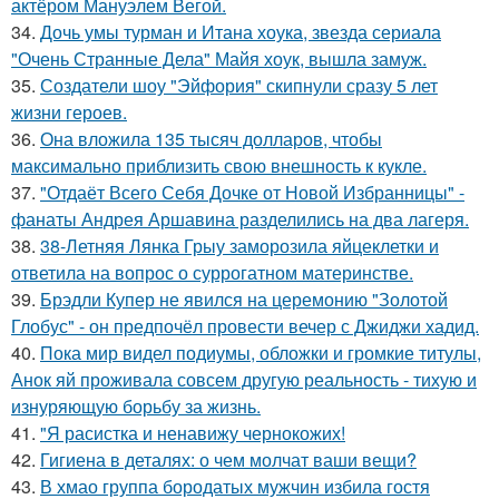
актёром Мануэлем Вегой.
34.
Дочь умы турман и Итана хоука, звезда сериала
"Очень Странные Дела" Майя хоук, вышла замуж.
35.
Создатели шоу "Эйфория" скипнули сразу 5 лет
жизни героев.
36.
Она вложила 135 тысяч долларов, чтобы
максимально приблизить свою внешность к кукле.
37.
"Отдаёт Всего Себя Дочке от Новой Избранницы" -
фанаты Андрея Аршавина разделились на два лагеря.
38.
38-Летняя Лянка Грыу заморозила яйцеклетки и
ответила на вопрос о суррогатном материнстве.
39.
Брэдли Купер не явился на церемонию "Золотой
Глобус" - он предпочёл провести вечер с Джиджи хадид.
40.
Пока мир видел подиумы, обложки и громкие титулы,
Анок яй проживала совсем другую реальность - тихую и
изнуряющую борьбу за жизнь.
41.
"Я расистка и ненавижу чернокожих!
42.
Гигиена в деталях: о чем молчат ваши вещи?
43.
В хмао группа бородатых мужчин избила гостя