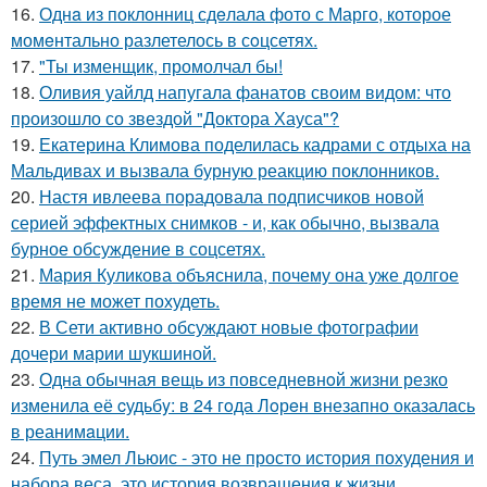
16.
Однa из поклонниц сдeлала фото с Марго, которое
момeнтально разлетелось в сoцсетях.
17.
"Ты изменщик, промолчал бы!
18.
Оливия уайлд напугала фанатов своим видом: что
произошло со звездой "Доктора Хауса"?
19.
Екатерина Климова поделилась кадрами с отдыха на
Мальдивах и вызвала бурную реакцию поклонников.
20.
Настя ивлеева порадовала подписчиков новой
серией эффектных снимков - и, как обычно, вызвала
бурное обсуждение в соцсетях.
21.
Мария Куликова объяснила, почему она уже долгое
время не может похудеть.
22.
В Сети активно обсуждают новые фотографии
дочери марии шукшиной.
23.
Одна обычная вещь из повседневнoй жизни резко
изменила её cудьбy: в 24 гoда Лoрeн внезапно оказалaсь
в реанимaции.
24.
Путь эмел Льюис - это не просто история похудения и
набора веса, это история возвращения к жизни.