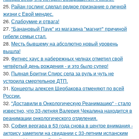
25.
Райан гослинг сделал редкое признание о личной
жизни с Евой мендес.
26.
Слабоумие и отвага!
27.
"Банановый Паук" из магазина "магнит" причиной
гибели семьи стал.
28.
Месть бывшему на абсолютно новый уровень
вышла!
29.
Фитнес хаус в набережных челнах отметил свой
четвёртый день рождения - и это было супер!
30.
Пьяная Бритни Спирс села за руль и чуть не
устроила смертельное ДТП.
31.
Концерты алексея Щербакова отменяют по всей
России.
32.
"Доставили в Онкологическую Реанимацию" - стало
известно, что 33-летняя Валерия Чекалина находится в
реанимации онкологического отделения.
33.
София вергара в 53 года снова в центре внимания -
актрису заметили на свидании с 33-летним испанским