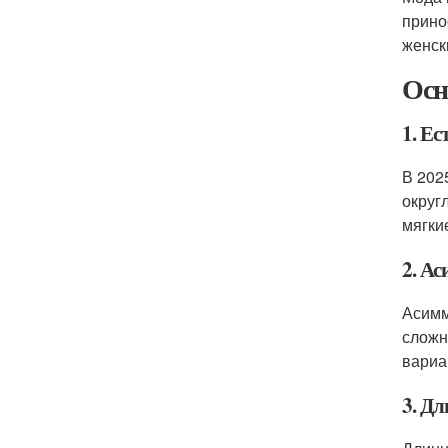
прино
женск
Осн
1. Ес
В 202
округ
мягки
2. Ас
Асимм
сложн
вариа
3. Д