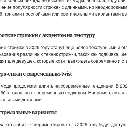
ые волосы никогда не выходят из моды, но в 2025 году он
чение популярности стрижек с длинными, но неоднородным
й, тонкими прослойками или оригинальными вариантами рв
роткие стрижки с акцентом на текстуру
кие стрижки в 2025 году станут ещё более текстурными и об
ьзования различных техник стрижки, таких как подбивка, ше
дят для девушек, которые хотят выглядеть современно и ст
тро-стили с современным-twist
-мода продолжает влиять на современные тенденции. В 202
и 80-х годов, но с современным подходом. Например, пикси-к
нальными деталями.
кстремальные варианты
ех, кто любит экспериментировать, в 2025 году будут дост