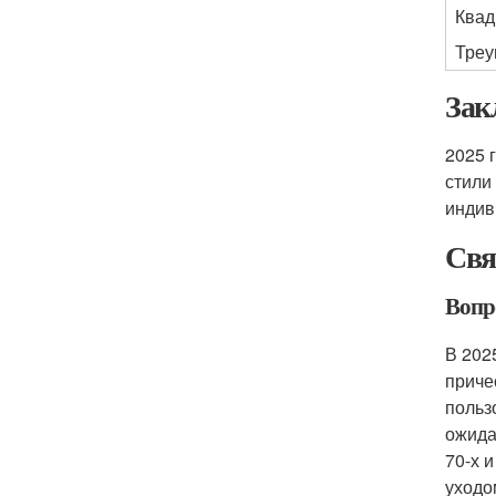
Квад
Треу
Зак
2025 
стили
индив
Свя
Вопр
В 202
приче
польз
ожида
70-х 
уходо