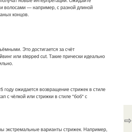
и получат новые интерпретации. Ожидайте
и волосами — например, с разной длиной
аных концов.
ъёмными. Это достигается за счёт
йвинг или stepped cut. Такие прически идеально
ильно.
5 году ожидается возвращение стрижек в стиле
ап с чёлкой или стрижки в стиле "боб" с
⇨
упны экстремальные варианты стрижек. Например,