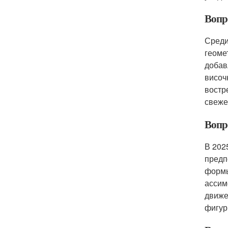
Вопр
Среди
геоме
добав
височ
востр
свеже
Вопр
В 202
предп
формы
ассим
движе
фигур