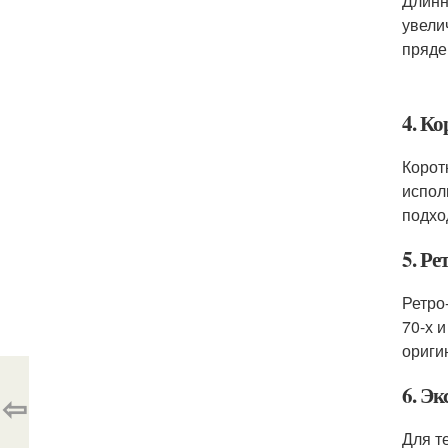
Длинн
увели
пряде
4. Ко
Корот
испол
подхо
5. Ре
Ретро
70-х 
ориги
6. Э
⇦
Для т