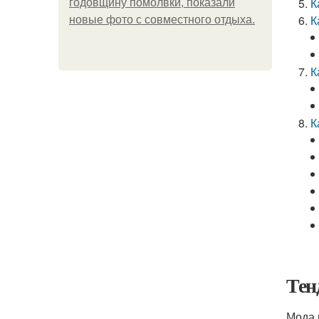
К
годовщину помолвки, показали
К
новые фото с совместного отдыха.
К
К
Тен
Мода 