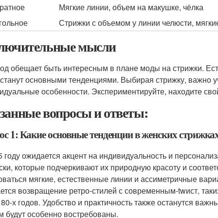
ратное
Мягкие линии, объем на макушке, чёлка
гольное
Стрижки с объемом у линии челюсти, мягки
лючительные мысли
год обещает быть интересным в плане моды на стрижки. Ест
 станут основными тенденциями. Выбирая стрижку, важно уч
идуальные особенности. Экспериментируйте, находите свой 
занные вопросы и ответы:
ос 1: Какие основные тенденции в женских стрижках
5 году ожидается акцент на индивидуальность и персонал
ски, которые подчеркивают их природную красоту и соответ
оваться мягкие, естественные линии и ассиметричные вари
ется возвращение ретро-стилей с современным-twист, таки
и 80-х годов. Удобство и практичность также останутся ва
м будут особенно востребованы.