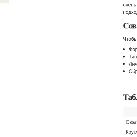
очень
подхо
Сов
Чтобы
Фор
Тип
Лич
Обр
Таб
Овал
Круг