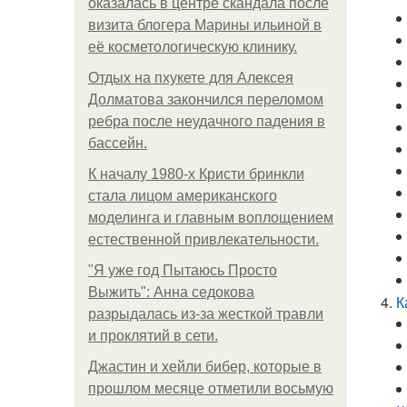
оказалась в центре скандала после
визита блогера Марины ильиной в
её косметологическую клинику.
Отдых на пхукете для Алексея
Долматова закончился переломом
ребра после неудачного падения в
бассейн.
К началу 1980-х Кристи бринкли
стала лицом американского
моделинга и главным воплощением
естественной привлекательности.
"Я уже год Пытаюсь Просто
Выжить": Анна седокова
К
разрыдалась из-за жесткой травли
и проклятий в сети.
Джастин и хейли бибер, которые в
прошлом месяце отметили восьмую