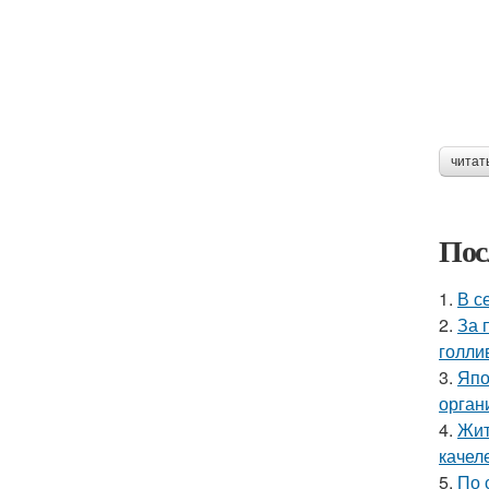
читат
Пос
1.
В с
2.
За 
голли
3.
Япо
орган
4.
Жит
качел
5.
По 