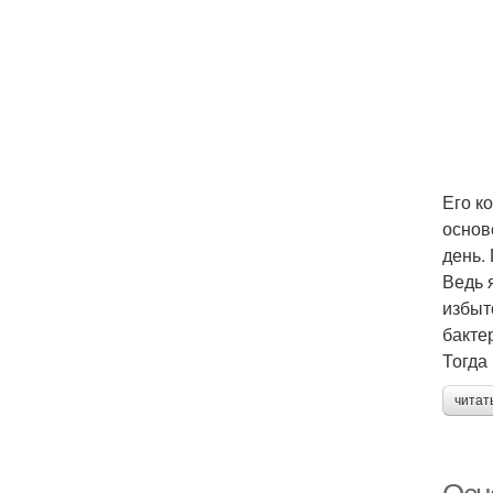
Его к
основ
день.
Ведь 
избыт
бакте
Тогда
читат