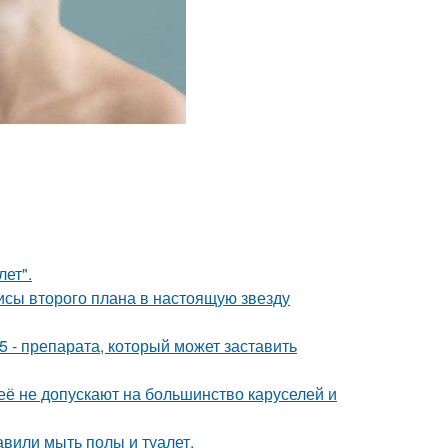
лет".
исы второго плана в настоящую звезду
 - препарата, который может заставить
её не допускают на большинство каруселей и
вили мыть полы и туалет.