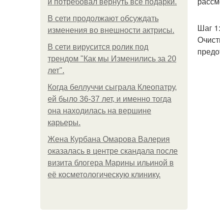
рассм
и потребовал вернуть все подарки.
В сети продолжают обсуждать
Шаг 1
изменения во внешности актрисы.
Очист
В сети вирусится ролик под
предо
трендом "Как мы Изменились за 20
лет".
Когда беллуччи сыграла Клеопатру,
ей было 36-37 лет, и именно тогда
она находилась на вершине
карьеры.
Жена Курбана Омарова Валерия
оказалась в центре скандала после
визита блогера Марины ильиной в
её косметологическую клинику.