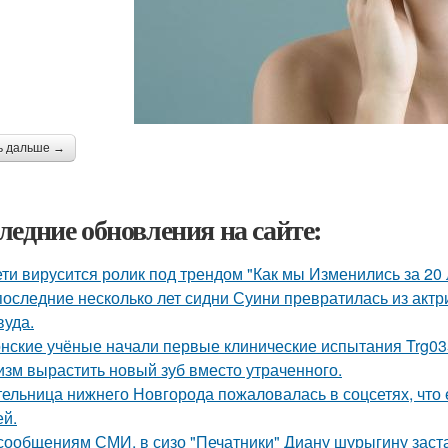
ь дальше →
ледние обновления на сайте:
ети вирусится ролик под трендом "Как мы Изменились за 20 
последние несколько лет сидни Суини превратилась из актр
вуда.
нские учёные начали первые клинические испытания Trg035
изм вырастить новый зуб вместо утраченного.
ельница нижнего Новгорода пожаловалась в соцсетях, что 
ей.
сообщениям СМИ, в сизо "Печатники" Диану шурыгину заста