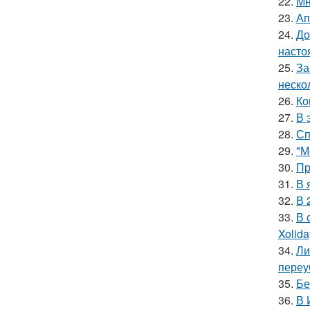
22.
Мн
23.
Ап
24.
До
насто
25.
За
неско
26.
Ко
27.
В 
28.
Сп
29.
"М
30.
Пр
31.
В 
32.
В 
33.
В 
Xolid
34.
Ли
переу
35.
Бе
36.
В 