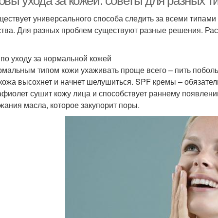
овы ухода за кожей: советы для разных т
ществует универсального способа следить за всеми типами
тва. Для разных проблем существуют разные решения. Рас
по уходу за нормальной кожей
рмальным типом кожи ухаживать проще всего – пить поболь
 кожа высохнет и начнет шелушиться. SPF кремы – обязате
афиолет сушит кожу лица и способствует раннему появлен
жания масла, которое закупорит поры.