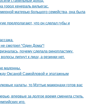
носили стабильный доход.
а город хенераль вильегас.
римерной матерью большого семейства, она была
гие предполагают, что он сделал губы и
массажа.
 не смотрел "Один Дома"!
ризналась, почему сделала ринопластику.
волосы липнут к лицу, а резинки нет.
ью мадонны.
между Оксаной Самойловой и эпатажным
елковые халаты, то Мэттью макконахи готов вас
черью, впервые за долгое время сменила стиль.
импийских игр.