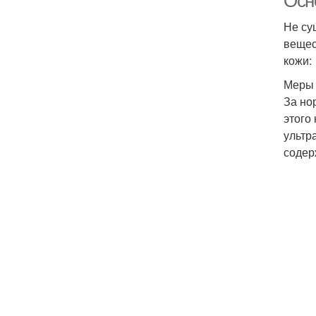
Осн
Не су
вещес
кожи:
Меры 
За но
этого
ультр
содер