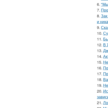
6.
"Мы
7.
Про
8.
Зак
и ника
9.
Ска
10.
Су
11.
Бь
12.
В 
13.
Дж
14.
Ак
15.
Не
16.
По
17.
Пр
18.
Ва
19.
Не
20.
Ис
завис
21.
Ло