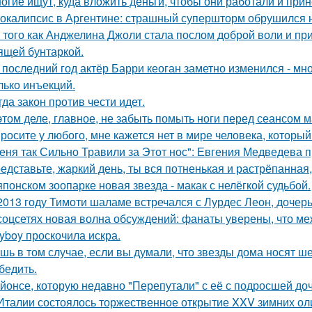
огие ищут, куда вложить деньги, чтобы они работали и при
окалипсис в Аргентине: страшный супершторм обрушился н
 того как Анджелина Джоли стала послом доброй воли и п
ящей бунтаркой.
 последний год актёр Барри кеоган заметно изменился - мно
лько инъекций.
гда закон против чести идет.
этом деле, главное, не забыть помыть ноги перед сеансом 
росите у любого, мне кажется нет в мире человека, который
еня так Сильно Травили за Этот нос": Евгения Медведева п
едставьте, жаркий день, ты вся потненькая и растрёпанная, 
японском зоопарке новая звезда - макак с нелёгкой судьбой.
2013 году Тимоти шаламе встречался с Лурдес Леон, дочер
соцсетях новая волна обсуждений: фанаты уверены, что 
ayboy проскочила искра.
шь в том случае, если вы думали, что звезды дома носят ш
бедить.
йонсе, которую недавно "Перепутали" с её с подросшей до
Италии состоялось торжественное открытие XXV зимних ол