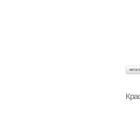
читат
Кра