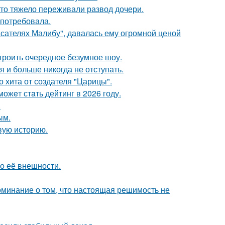
что тяжело переживали развод дочери.
 потребовала.
асателях Малибу", давалась ему огромной ценой
троить очередное безумное шоу.
я и больше никогда не отступать.
 хита от создателя "Царицы".
ожeт стaть дейтинг в 2026 году.
.
ым.
овую историю.
 о её внешности.
оминание о том, что настоящая решимость не