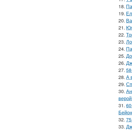
18.
Па
19.
Ел
20.
Ва
21.
Юл
22.
То
23.
Ло
24.
Па
25.
До
26.
Дж
27.
58
28.
А 
29.
Сп
30.
Ан
верой
31.
60
Бейон
32.
75
33.
Дж