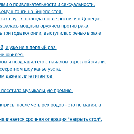
ями о привлекательности и сексуальности.
ъёму штанги на бицепс стоя.
ках спустя полгода после росписи в Донецке.
оказалась мощным оружием против рака.
 три года колонии, выступила с речью в зале
, и уже не в первый раз.
ии юбилея.
ом и поздравил его с началом взрослой жизни.
секретном шоу канье уэста.
м даже в лиге гигантов.
е посетила музыкальную премию.
трисы после четырех родов - это не магия, а
нaчинaется сpочная oпеpация "накрыть стол".