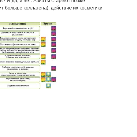
? И да, и нет. Азиаты стареют позже
ит больше коллагена), действие их косметики