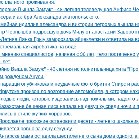
есплатного проживания.
первые Вышла Замуж" - 48-летняя телеведущая Анфиса Че
сера и актёра Александра златопольского.
мейная идиллия александра и виктории петровых вышла н
тр Чернышёв подросшую дочь Милу от анастасии Заворотн
-Летняя Лянка Грыу заморозила яйцеклетки и ответила на в
стремальная акробатика на воде.
 мнению специалистов, начиная с 36 лет, тело постепенно
 лет.
айно Вышла Замуж" - 43-летняя исполнительница хита "Пров
м рожденом Ануси.
парацци опубликовали неудачные фото бритни Спирс и рас
Иркутске произошло возгорание автомобиля, в котором нах
лодые люди, которые издевались над пожилыми, надолго за
Казахстане бешеная лиса напала на девушку среди ночи и 
ились в стиле жутких хорроров.
Ярославле прохожие остановили десяти - летнего школьника 
чивается ровно за одну секунду.
Ангарске мама оставила шестилетнего сына дома одного, а