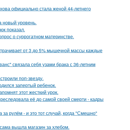
хова официально стала женой 44-летнего
а новый уровень.
юк показал.
опрос о суррогатном материнстве.
 утрачивает от 3 до 5% мышечной массы каждые
анс" связала себя узами брака с 36-летним
строили поп-звезду.
одился запертый ребенок.
помнят этот жесткий урок.
преследовала её до самой своей смерти - кадры
за рулём - и это тот случай, когда "Смешно"
 сама вышла магазин за хлебом.