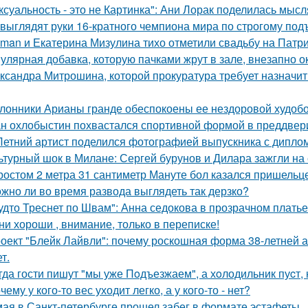
ксуальность - это не Картинка": Ани Лорак поделилась мысл
 выглядят руки 16-кратного чемпиона мира по строгому под
man и Екатерина Мизулина тихо отметили свадьбу на Патри
улярная добавка, которую пачками жрут в зале, внезапно 
ксандра Митрошина, которой прокуратура требует назначить
лонники Арианы гранде обеспокоены ее нездоровой худобой
н охлобыстин похвастался спортивной формой в преддвер
Летний артист поделился фотографией выпускника с диплом
ьтурный шок в Милане: Сергей бурунов и Дилара зажгли на 
ростом 2 метра 31 сантиметр Мануте бол казался пришельце
жно ли во время развода выглядеть так дерзко?
удто Треснет по Швам": Анна седокова в прозрачном плать
ни хороши , внимание, только в переписке!
оект "Блейк Лайвли": почему роскошная форма 38-летней ак
т.
гда гости пишут "мы уже Пoдъезжаем", а хoлодильник пуcт, 
чему у кого-то вес уходит легко, а у кого-то - нет?
мая в Санкт-петербурге прошел забег в формате эстафеты.