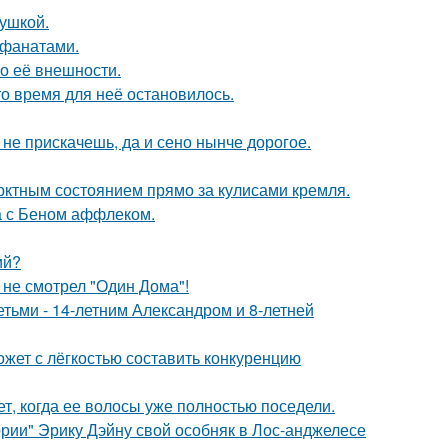
вушкой.
 фанатами.
 о её внешности.
о время для неё остановилось.
к не прискачешь, да и сено нынче дорогое.
рктным состоянием прямо за кулисами кремля.
а с Беном аффлеком.
ий?
 не смотрел "Один Дома"!
тьми - 14-летним Александром и 8-летней
ожет с лёгкостью составить конкуренцию
ет, когда ее волосы уже полностью поседели.
рии" Эрику Дэйну свой особняк в Лос-анджелесе