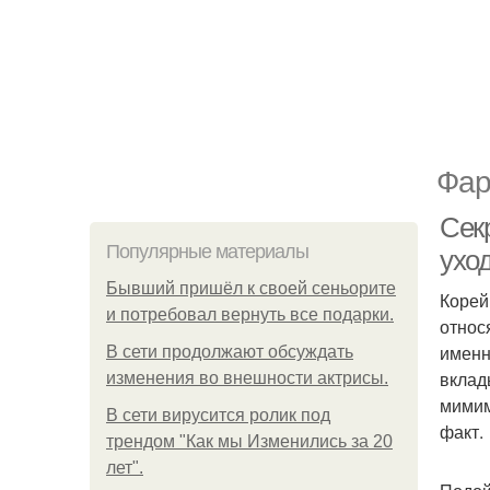
Фар
Сек
Популярные материалы
уход
Бывший пришёл к своей сеньорите
Корей
и потребовал вернуть все подарки.
относ
именн
В сети продолжают обсуждать
вклад
изменения во внешности актрисы.
мимим
В сети вирусится ролик под
факт.
трендом "Как мы Изменились за 20
лет".