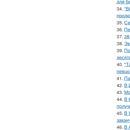
для б
34.
"В
продю
35.
Се
36.
Пе
37.
38
38.
Эк
39.
По
десять
40.
"Т
певцо
41.
Па
42.
В 
43.
Мо
44.
В 
получ
45.
В 
закан
46.
В 