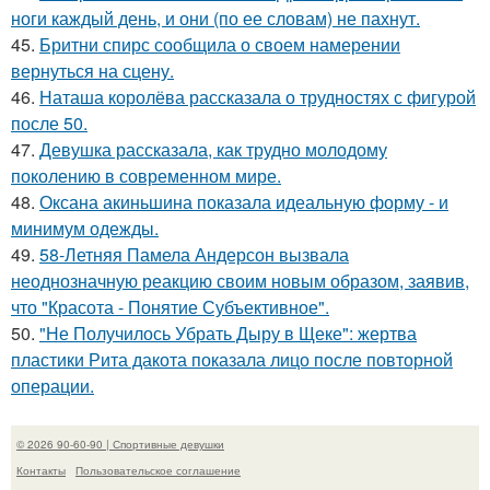
ноги каждый день, и они (по ее словам) не пахнут.
45.
Бритни спирс сообщила о своем намерении
вернуться на сцену.
46.
Наташа королёва рассказала о трудностях с фигурой
после 50.
47.
Девушка рассказала, как трудно молодому
поколению в современном мире.
48.
Оксана акиньшина показала идеальную форму - и
минимум одежды.
49.
58-Летняя Памела Андерсон вызвала
неоднозначную реакцию своим новым образом, заявив,
что "Красота - Понятие Субъективное".
50.
"Не Получилось Убрать Дыру в Щеке": жертва
пластики Рита дакота показала лицо после повторной
операции.
© 2026 90-60-90 | Спортивные девушки
Контакты
Пользовательское соглашение