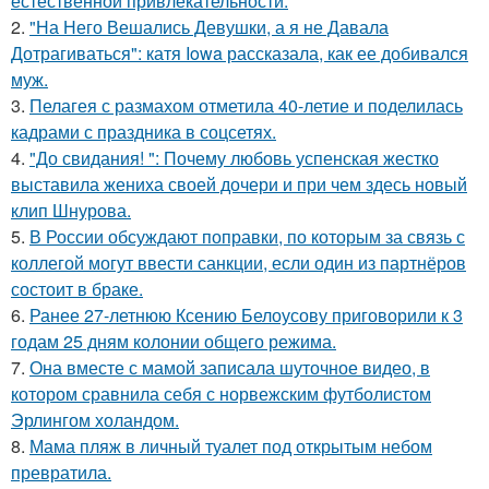
естественной привлекательности.
2.
"На Него Вешались Девушки, а я не Давала
Дотрагиваться": катя Iowa рассказала, как ее добивался
муж.
3.
Пелагея с размахом отметила 40-летие и поделилась
кадрами с праздника в соцсетях.
4.
"До свидания! ": Почему любовь успенская жестко
выставила жениха своей дочери и при чем здесь новый
клип Шнурова.
5.
В России обсуждают поправки, по которым за связь с
коллегой могут ввести санкции, если один из партнёров
состоит в браке.
6.
Ранее 27-летнюю Ксению Белоусову приговорили к 3
годам 25 дням колонии общего режима.
7.
Она вместе с мамой записала шуточное видео, в
котором сравнила себя с норвежским футболистом
Эрлингом холандом.
8.
Мама пляж в личный туалет под открытым небом
превратила.