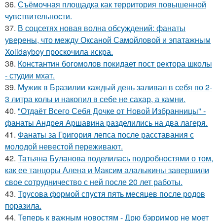
36.
Съёмочная площадка как территория повышенной
чувствительности.
37.
В соцсетях новая волна обсуждений: фанаты
уверены, что между Оксаной Самойловой и эпатажным
Xolidayboy проскочила искра.
38.
Константин богомолов покидает пост ректора школы
- студии мхат.
39.
Мужик в Бразилии каждый день заливал в себя по 2-
3 литра колы и накопил в себе не сахар, а камни.
40.
"Отдаёт Всего Себя Дочке от Новой Избранницы" -
фанаты Андрея Аршавина разделились на два лагеря.
41.
Фанаты за Григория лепса после расставания с
молодой невестой переживают.
42.
Татьяна Буланова поделилась подробностями о том,
как ее танцоры Алена и Максим алалыкины завершили
свое сотрудничество с ней после 20 лет работы.
43.
Трусова формой спустя пять месяцев после родов
поразила.
44.
Теперь к важным новостям - Дрю бэрримор не моет