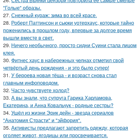
26.
Сестра Бьянки цензори повторила её самые смелые
"Голые" образы.
27.
Снежный кураж: зима во всей красе.
28.
Роберт Паттинсон и сьюки уотерхаус, которые тайно
поженились в прошлом году, впервые за долгое время
вышли вместе в свет.
29.
Ничего необычного, просто сидни Суини стала лицом
клея.
30.
Фитнес хаус в набережных челнах отметил свой
четвёртый день рождения - и это было супер!
31.
У бероева новая тёща - и возраст снова стал
главным инфоповодом.
32.
Часто чувствуете холод?
33.
А вы знали, что супруга Гарика Харламова,
Екатерина, и Анна Ковальчук - родные сестры?
34.
Ушёл из жизни Эрик дейн - звезда сериалов
"Анатомия Страсти" и "эйфория".
35.
Активисты предлагают запретить одежду, которая
оголяет живот, ягодицы или просвечивается.