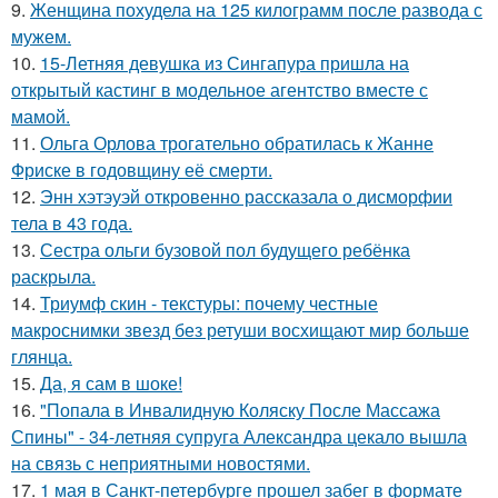
9.
Женщина похудела на 125 килограмм после развода с
мужем.
10.
15-Летняя девушка из Сингапура пришла на
открытый кастинг в модельное агентство вместе с
мамой.
11.
Ольга Орлова трогательно обратилась к Жанне
Фриске в годовщину её смерти.
12.
Энн хэтэуэй откровенно рассказала о дисморфии
тела в 43 года.
13.
Сестра ольги бузовой пол будущего ребёнка
раскрыла.
14.
Триумф скин - текстуры: почему честные
макроснимки звезд без ретуши восхищают мир больше
глянца.
15.
Да, я сам в шоке!
16.
"Попала в Инвалидную Коляску После Массажа
Спины" - 34-летняя супруга Александра цекало вышла
на связь с неприятными новостями.
17.
1 мая в Санкт-петербурге прошел забег в формате