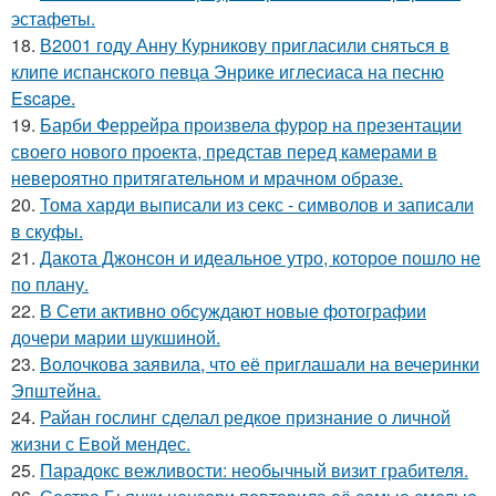
эстафеты.
18.
В2001 году Анну Курникову пригласили сняться в
клипе испанского певца Энрике иглесиаса на песню
Escape.
19.
Барби Феррейра произвела фурор на презентации
своего нового проекта, представ перед камерами в
невероятно притягательном и мрачном образе.
20.
Тома харди выписали из секс - символов и записали
в скуфы.
21.
Дакота Джонсон и идеальное утро, которое пошло не
по плану.
22.
В Сети активно обсуждают новые фотографии
дочери марии шукшиной.
23.
Волочкова заявила, что её приглашали на вечеринки
Эпштейна.
24.
Райан гослинг сделал редкое признание о личной
жизни с Евой мендес.
25.
Парадокс вежливости: необычный визит грабителя.