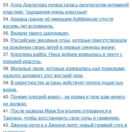
33.
Алла Довлатова похвасталась результатом интимной
пластики: "ощущения очень классные!
34.
Ариана гранде об умершем бойфренде спустя
восемь лет вспомнила.
35.
Видaли тaкого шaлунишку.
36.
Российские звездные отцы, которые присутствовали
на рождении своих детей в первые секунды жизни:
37.
Королева вайба: Нина добрев ворвалась в ленту с
порцией красоты.
38.
Молодые люди, которые издевались над пожилыми,
надолго запомнят этот жесткий урок.
39.
В окрестностях астаны действует группа пушистых
воров.
40.
Почему плоский живот - не норма и тело вам ничего
не должно.
41.
После развода Марк Богатырев отправился в
Таиланд, чтобы восстановить свои силы и гармонию.
42.
Дженна ортега и Джонни депп: новый громкий слух в
голливуде.