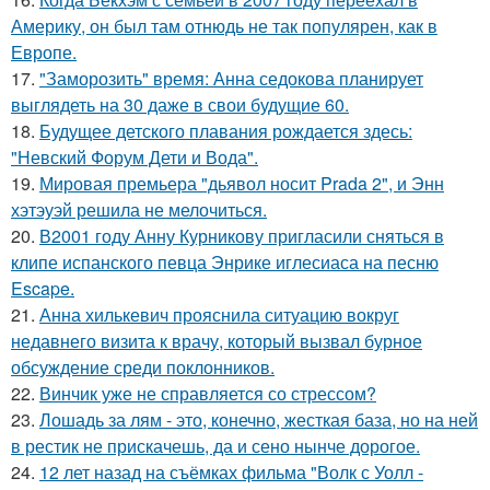
Америку, он был там отнюдь не так популярен, как в
Европе.
17.
"Заморозить" время: Анна седокова планирует
выглядеть на 30 даже в свои будущие 60.
18.
Будущее детского плавания рождается здесь:
"Невский Форум Дети и Вода".
19.
Мировая премьера "дьявол носит Prada 2", и Энн
хэтэуэй решила не мелочиться.
20.
В2001 году Анну Курникову пригласили сняться в
клипе испанского певца Энрике иглесиаса на песню
Escape.
21.
Анна хилькевич прояснила ситуацию вокруг
недавнего визита к врачу, который вызвал бурное
обсуждение среди поклонников.
22.
Винчик уже не справляется со стрессом?
23.
Лошадь за лям - это, конечно, жесткая база, но на ней
в рестик не прискачешь, да и сено нынче дорогое.
24.
12 лет назад на съёмках фильма "Волк с Уолл -