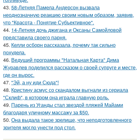
43.
58-Летняя Памела Андерсон вызвала
неоднозначную реакцию своим новым образом, заявив,
что "Красота - Понятие Субъективное".
44.
14-Летняя дочь джигана и Оксаны Самойловой
представила своего парня.
45.
Келли осборн рассказала, почему так сильно
похудела.
46.
Ведущий программы "Натальная Карта" Дима
Журавлев поделился рассказом о своей супруге и месте,
где он вырос.
47.
"Эй, а ну иди Сюда"!
48.
Кристину асмус со скандалом выгнали из сериала
"Склиф", в котором она играла главную роль.
49.
Парень из Уганды стал звездой пляжей Майами
благодаря уличному массажу за $50.
50.
Она выдала такое зрелище, что неподготовленного
зрителя могло унести под стол.