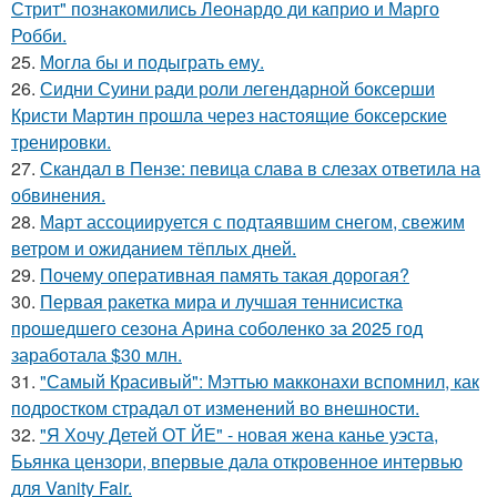
Стрит" познакомились Леонардо ди каприо и Марго
Робби.
25.
Могла бы и подыграть ему.
26.
Сидни Суини ради роли легендарной боксерши
Кристи Мартин прошла через настоящие боксерские
тренировки.
27.
Скандал в Пензе: певица слава в слезах ответила на
обвинения.
28.
Март ассоциируется с подтаявшим снегом, свежим
ветром и ожиданием тёплых дней.
29.
Почему оперативная память такая дорогая?
30.
Первая ракетка мира и лучшая теннисистка
прошедшего сезона Арина соболенко за 2025 год
заработала $30 млн.
31.
"Самый Красивый": Мэттью макконахи вспомнил, как
подростком страдал от изменений во внешности.
32.
"Я Хочу Детей ОТ ЙЕ" - новая жена канье уэста,
Бьянка цензори, впервые дала откровенное интервью
для Vanity Fair.