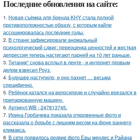
Последние обновления на сайте:
1.
Новая съёмка для бренда KHY стала полной
противоположностью образу, с которым кайли
ассоциировалась последние годы.
2.
В стране зафиксировали аномальный
психологический сдвиг: переоценка ценностей и жесткая
депрессия теперь настигают парней на 10 лет раньше.
3.
Титаник" снова всплыл в ленте - и интернет первым
делом взвесил Роуз.
4.
Будущее наступило, и оно пахнет … весьма
специфично.
5.
Ребёнок катался на велосипеде и случайно врезался в
припаркованную машину.
6.
Артикул WB - 247813745.
7.
Ирина Горбачева показала откровенные фото и
рассказала о борьбе с лишним весом на фоне раннего
климакса.
8.
В сети появилось редкие фото Евы мендес и Райана