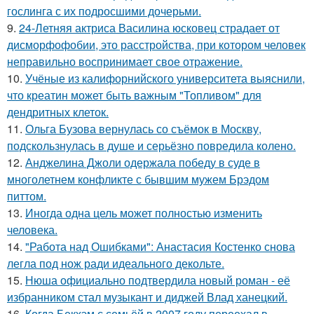
гослинга с их подросшими дочерьми.
9.
24-Летняя актриса Василина юсковец страдает от
дисморфофобии, это расстройства, при котором человек
неправильно воспринимает свое отражение.
10.
Учёные из калифорнийского университета выяснили,
что креатин может быть важным "Топливом" для
дендритных клеток.
11.
Ольга Бузова вернулась со съёмок в Москву,
подскользнулась в душе и серьёзно повредила колено.
12.
Анджелина Джоли одержала победу в суде в
многолетнем конфликте с бывшим мужем Брэдом
питтом.
13.
Иногда одна цель может полностью изменить
человека.
14.
"Работа над Ошибками": Анастасия Костенко снова
легла под нож ради идеального декольте.
15.
Нюша официально подтвердила новый роман - её
избранником стал музыкант и диджей Влад ханецкий.
16.
Когда Бекхэм с семьёй в 2007 году переехал в