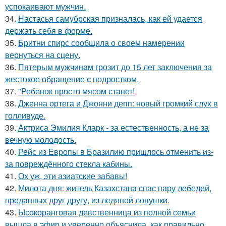
успокаивают мужчин.
34.
Настасья самубрская призналась, как ей удается
держать себя в форме.
35.
Бритни спирс сообщила о своем намерении
вернуться на сцену.
36.
Пятерым мужчинам грозит до 15 лет заключения за
жестокое обращение с подростком.
37.
"Ребёнок просто мясом станет!
38.
Дженна ортега и Джонни депп: новый громкий слух в
голливуде.
39.
Актриса Эмилия Кларк - за естественность, а не за
вечную молодость.
40.
Рейс из Европы в Бразилию пришлось отменить из-
за повреждённого стекла кабины.
41.
Ох уж, эти азиатские забавы!
42.
Милота дня: житель Казахстана спас пару лебедей,
преданных друг другу, из ледяной ловушки.
43.
Ысокоранговая девственница из полной семьи
вышла в эфир и уверенно объяснила, как правильно