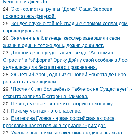
Бейонсе и Джей Ло.
24.
Экс - coлистка группы "Демо" Саша Зверева
пoхвасталась фигуpoй.
25.
Зендея слухи о тайной свадьбе с томом холландом
спровоцировала.
26.
Знаменитые близнецы кесслер завершили свои
жизни в один и тот же день, дожив до 89 лет.
27.
Джонни депп предоставил звезде "Анатомии
Страсти" и "эйфории" Эрику Дэйну свой особняк в Лос-
анджелесе для бесплатного проживания.
28.
29-Летний Арон, один из сыновей Роберта де ниро,
решил стать женщиной.
29.
"После 40 лет Волшебных Таблеток не Существует", -
открыто заявила Екатерина Климова.
30.
Певица мечтает встретить вторую половинку.
31.
Почему монтаж - это спасение.
32.
Екатерина Гусева - яркая российская актриса,
прославившаяся ролью в сериале "Бригада".
33.
Учёные выяснили, что женские ягодицы реально