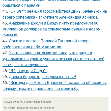
общаться с парнями.
44.
"Ой бл *": реакция гроссмейстера Дины беленькой на
своего соперника - 11-летнего Александра ясински.
45.
Анджелине Джоли и Брэду питту предложили 60
миллионов долларов за совместные съемки в новом
фильме.
46.
Лолита вместе с Полиной Гагариной теперь
добираются на работу на метро.
47.
Учительница анатомии заявила, что придет в
купальнике на урок, и ученики не смогут отвести от неё
взгляд - так и случилось.
48.
"Эй, а ну иди Сюда"!
49.
Днем в борцовке, вечером в платье!
50.
"Выгоды для Него в Браке нет": мамаева объяснила,
почему Тимати не решается на женитьбу.
© 2026 90-60-90 | Спортивные девушки
Контакты
Пользовательское соглашение