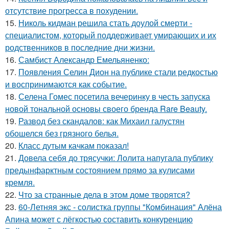
отсутствие прогресса в похудении.
15.
Николь кидман решила стать доулой смерти -
специалистом, который поддерживает умирающих и их
родственников в последние дни жизни.
16.
Самбист Александр Емельяненко:
17.
Появления Селин Дион на публике стали редкостью
и воспринимаются как событие.
18.
Селена Гомес посетила вечеринку в честь запуска
новой тональной основы своего бренда Rare Beauty.
19.
Развод без скандалов: как Михаил галустян
обошелся без грязного белья.
20.
Класс дутым качкам показал!
21.
Довела себя до трясучки: Лолита напугала публику
предынфарктным состоянием прямо за кулисами
кремля.
22.
Что за странные дела в этом доме творятся?
23.
60-Летняя экс - солистка группы "Комбинация" Алёна
Апина может с лёгкостью составить конкуренцию