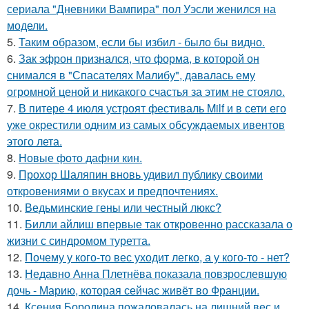
сериала "Дневники Вампира" пол Уэсли женился на
модели.
5.
Таким образом, если бы избил - было бы видно.
6.
Зак эфрон признался, что форма, в которой он
снимался в "Спасателях Малибу", давалась ему
огромной ценой и никакого счастья за этим не стояло.
7.
В питере 4 июля устроят фестиваль Milf и в сети его
уже окрестили одним из самых обсуждаемых ивентов
этого лета.
8.
Новые фото дафни кин.
9.
Прохор Шаляпин вновь удивил публику своими
откровениями о вкусах и предпочтениях.
10.
Ведьминские гены или честный люкс?
11.
Билли айлиш впервые так откровенно рассказала о
жизни с синдромом туретта.
12.
Почему у кого-то вес уходит легко, а у кого-то - нет?
13.
Недавно Анна Плетнёва показала повзрослевшую
дочь - Марию, которая сейчас живёт во Франции.
14.
Ксения Бородина пожаловалась на лишний вес и