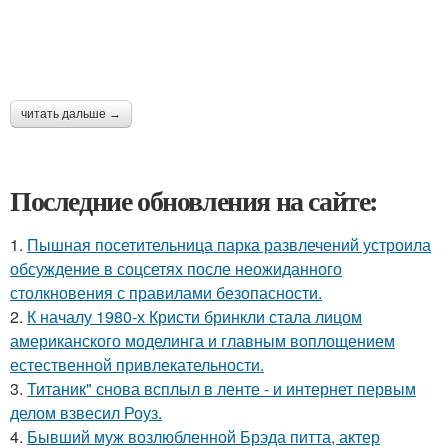
читать дальше →
Последние обновления на сайте:
1.
Пышная посетительница парка развлечений устроила
обсуждение в соцсетях после неожиданного
столкновения с правилами безопасности.
2.
К началу 1980-х Кристи бринкли стала лицом
американского моделинга и главным воплощением
естественной привлекательности.
3.
Титаник" снова всплыл в ленте - и интернет первым
делом взвесил Роуз.
4.
Бывший муж возлюбленной Брэда питта, актер