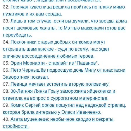
32.
Горячая кудесница решила пройтись по пляжу мимо
пузатиков и их дам сердца.
33.
Лишь в том случае, если вы думали, что звезды дома
носят шелковые халаты, то Мэттью макконахи готов вас
переубедить.
34.
Поклонники старых добрых ситкомов могут
открывать шампанское - судя по всему, нас ждет
эпичное воссоединение любимых героев.
35.
Эрин Мориарти - старлайт из "Пацанов".
36.
Петр Чернышёв подросшую дочь Милу от анастасии
Заворотнюк показал.
37.
Певица мечтает встретить вторую половинку.
38.
38-Летняя Лянка Грыу заморозила яйцеклетки и
ответила на вопрос о суррогатном материнстве.
39.
Комик Сергей орлов пошутил над надеждой стрелец,
которая брала интервью у Олеси Иванченко.
40.
Агата муцениеце: необычное кардио и секреты
стройности.