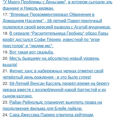
"У Марго Проблемы с Деньгами", в котором сыграли эль
фаннинг и Николь кидман.
17.
"Впервые Прокомментировал Обвинения в
Домашнем Насилии" - 38-летний Павел прилучный
поделился своей версией развода с Агатой муцениеце.
18.
В сериале "Расхитительница Гробниц" образ Лары
крофт достался Софи Тёрнер, известной по "игре
престолов" и "людям икс".
19.
Вот такая вот свадьба.
20.
Месть бывшему на абсолютно новый уровень
вышла!
21.
Фитнес хаус в набережных челнах отметил свой
четвёртый день рождения - и это было супер!
22.
59-Летний Венсан Кассель провёл время на берегу
океана вместе с возлюбленной нарой баптистой и их
сыном каэтано.
23.
Райан Рейнольдс планирует выкупить права на
продолжение фильма для Блейк лайвли.
24.
Сара Джессика Паркер ответила хейтерам,