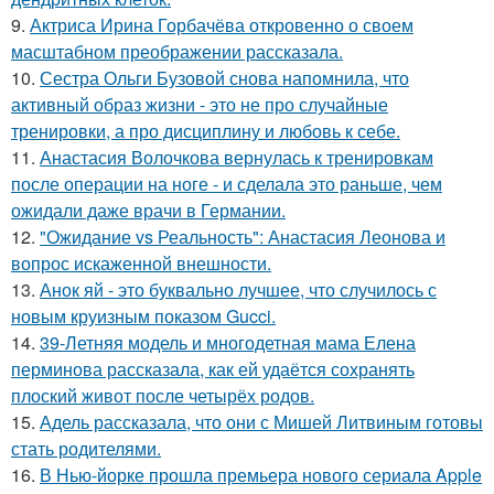
9.
Актриса Ирина Горбачёва откровенно о своем
масштабном преображении рассказала.
10.
Сестра Ольги Бузовой снова напомнила, что
активный образ жизни - это не про случайные
тренировки, а про дисциплину и любовь к себе.
11.
Анастасия Волочкова вернулась к тренировкам
после операции на ноге - и сделала это раньше, чем
ожидали даже врачи в Германии.
12.
"Ожидание vs Реальность": Анастасия Леонова и
вопрос искаженной внешности.
13.
Анок яй - это буквально лучшее, что случилось с
новым круизным показом Gucci.
14.
39-Летняя модель и многодетная мама Елена
перминова рассказала, как ей удаётся сохранять
плоский живот после четырёх родов.
15.
Адель рассказала, что они с Мишей Литвиным готовы
стать родителями.
16.
В Нью-йорке прошла премьера нового сериала Apple