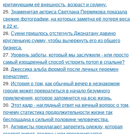
критикующим её внешность, возраст и седину.
25.
Знаменитая актриса Светлана Пермякова показала
свежие фотографии, на которых заметна её потеря веса
в 22 кг.
26.
Суини пришлось отстегнуть Джонатану давино
кругленькую сумму, чтобы вычеркнуть его из общего
бизнеса.
27.
Уровень заботы, который мы заслужили - или просто
самый изощренный способ устроить потоп в спальне?
28.
Джессика альба формой после личных перемен
впечатляет.
29.
История о том, как обычный вечер в незнакомом
городе может превратиться в начало безумного
приключения, которое запомнится на всю жизнь.
30.
Этот кадр - наглядный ответ на вечный вопрос о том,
почему статистика продолжительности жизни так
беспощадна к сильной половине человечества.
31.
Активисты предлагают запретить одежду, которая
оголяет живот, ягодицы или просвечивается.