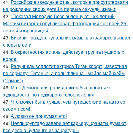
41.
Российские звездные отцы, которые присутствовали
на рождении своих детей в первые секунды жизни:
42.
"Показал Молодую Возлюбленную" - 53-летний
Максим виторган опубликовал фотографии со своей 35-
летней избранницей.
43.
Бикини - раздор: купальник мамы в аквапарке вызвал
споры в сети.
44.
В окрестностях астаны действует группа пушистых
воров.
45.
Рапунцель воплотит актриса Тиган крофт, известная
по сериалу "Титаны", а роль флинна - майло майнхэйм
("зомби").
46.
Мэтт Деймон для роли должен был добиться
худощавого, но поджарого телосложения.
47.
Что может быть лучше, чем путешествие на авто со
своим псом!
48.
А ловко он придумал это!
49.
Нелли фуртадо завершает карьеру: фанаты думают,
все дело в буллинге из-за фигуры.