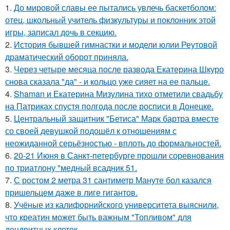
1.
До мировой славы ее пытались увлечь баскетболом:
отец, школьный учитель физкультуры и поклонник этой
игры, записал дочь в секцию.
2.
История бывшей гимнастки и модели юлии Реутовой
драматический оборот приняла.
3.
Через четыре месяца после развода Екатерина Шкуро
снова сказала "да" - и кольцо уже сияет на ее пальце.
4.
Shaman и Екатерина Мизулина тихо отметили свадьбу
на Патриках спустя полгода после росписи в Донецке.
5.
Центральный защитник "Бетиса" Марк бартра вместе
со своей девушкой подошёл к отношениям с
неожиданной серьёзностью - вплоть до формальностей.
6.
20-21 Июня в Санкт-петербурге прошли соревнования
по триатлону "медный всадник 51.
7.
С ростом 2 метра 31 сантиметр Мануте бол казался
пришельцем даже в лиге гигантов.
8.
Учёные из калифорнийского университета выяснили,
что креатин может быть важным "Топливом" для
дендритных клеток.