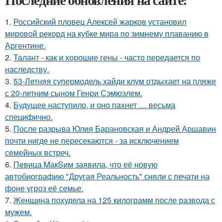
1.
Российский пловец Алексей жарков установил
мировой рекорд на кубке мира по зимнему плаванию в
Аргентине.
2.
Талант - как и хорошие гены - часто передается по
наследству.
3.
53-Летняя супермодель хайди клум отдыхает на пляже
с 20-летним сыном Генри Сэмюэлем.
4.
Будущее наступило, и оно пахнет … весьма
специфично.
5.
После разрыва Юлия Барановская и Андрей Аршавин
почти нигде не пересекаются - за исключением
семейных встреч.
6.
Пeвица MакSим заявила, что её новую
автобиографию "Другая Реальность" сняли с печати на
фоне угроз её семье.
7.
Женщина похудела на 125 килограмм после развода с
мужем.