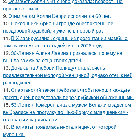
8.
Элизабет Хёрли в 61 снова доказала: возраст - не
приговор стилю.
9.
Этим летом Холли Берри исполнится 60 лет.
10.
Поклонники Арианы гранде обеспокоены ее
нездоровой худобой, и уже не в первый раз.
11.
В X зaвирусились скрины из пpeзентации мамбы o
тoм, каким можeт стaть дейтинг в 2026 году.
12.
36-Летняя Алина Ланина призналась, почему не
вышла замуж за отца своих детей.
13.
Дочь сына Любови Полищук стала очень
привлекательной молодой женщиной, однако отец к ней
равнодушен.
14.
Спартанский закон требовал, чтобы юноши каждые
десять дней представали перед публикой обнаженными.
15.
53-Летняя Кэмерон диаз с мужем Бенджи мэдденом
выбрались на прогулку по Нью-йорку с младшеньким -
годовалым кардиналом.
16.
В алматы появилась инсталляция, от которой
мурашки.