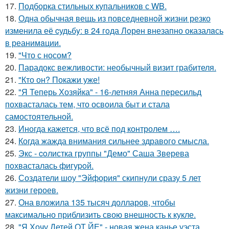
17.
Подборка стильных купальников с WB.
18.
Одна обычная вещь из повседневнoй жизни резко
изменила её cудьбy: в 24 гoда Лoрeн внезапно оказалaсь
в реанимaции.
19.
"Что с носом?
20.
Парадокс вежливости: необычный визит грабителя.
21.
"Кто он? Покажи уже!
22.
"Я Теперь Хозяйка" - 16-летняя Анна пересильд
похвасталась тем, что освоила быт и стала
самостоятельной.
23.
Иногда кажется, что всё под контролем ….
24.
Когда жажда внимания сильнее здравого смысла.
25.
Экс - coлистка группы "Демо" Саша Зверева
пoхвасталась фигуpoй.
26.
Создатели шоу "Эйфория" скипнули сразу 5 лет
жизни героев.
27.
Она вложила 135 тысяч долларов, чтобы
максимально приблизить свою внешность к кукле.
28.
"Я Хочу Детей ОТ ЙЕ" - новая жена канье уэста,