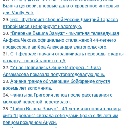
Бьянка цензори, впервые дала откровенное интервью
для Vanity Fair.
29.
Экс - футболист сборной России Дмитрий Тарасов
второй месяц игнорирует налоговую.
30.
"Впервые Вышла Замуж" - 48-летняя телеведущая
Анфиса Чехова официально стала женой 44-летнего
продюсера и актёра Александра златопольского.
31.
С 1 февраля начали ограничивать переводы с карты
на карту - новый запрет от цб.
32.
"У нас Появились Общие Интересы": Лиза
Арзамасова показала полуторагодовалую дочь.
33.
Ариана гранде об умершем бойфренде спустя
восемь лет вспомнила.
34.
Фанаты за Григория лепса после расставания с
молодой невестой переживают.
35.
"Тайно Вышла Замуж" - 43-летняя исполнительница
хита "Прованс" связала себя узами брака с 36-летним
певцом рожденом Ануси.