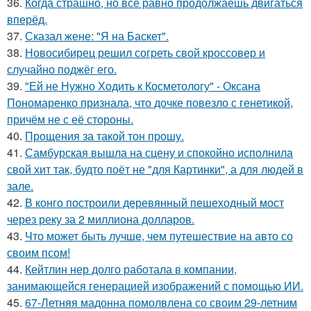
36.
Когда страшно, но всё равно продолжаешь двигаться
вперёд.
37.
Сказал жене: "Я на Баскет".
38.
Новосибирец решил согреть свой кроссовер и
случайно поджёг его.
39.
"Ей не Нужно Ходить к Косметологу" - Оксана
Пономаренко признала, что дочке повезло с генетикой,
причём не с её стороны.
40.
Прощения за такой тон прошу.
41.
Самбурская вышла на сцену и спокойно исполнила
свой хит так, будто поёт не "для Картинки", а для людей в
зале.
42.
В конго построили деревянный пешеходный мост
через реку за 2 миллиона долларов.
43.
Что может быть лучше, чем путешествие на авто со
своим псом!
44.
Кейтлин нер долго работала в компании,
занимающейся генерацией изображений с помощью ИИ.
45.
67-Летняя мадонна помолвлена со своим 29-летним