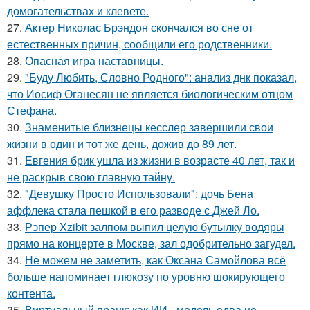
домогательствах и клевете.
27.
Актер Николас Брэндон скончался во сне от
естественных причин, сообщили его родственники.
28.
Опасная игра наставницы.
29.
"Буду Любить, Словно Родного": анализ днк показал,
что Иосиф Оганесян не является биологическим отцом
Стефана.
30.
Знаменитые близнецы кесслер завершили свои
жизни в один и тот же день, дожив до 89 лет.
31.
Евгения брик ушла из жизни в возрасте 40 лет, так и
не раскрыв свою главную тайну.
32.
"Девушку Просто Использовали": дочь Бена
аффлека стала пешкой в его разводе с Джей Ло.
33.
Рэпер Xzibit залпом выпил целую бутылку водяры
прямо на концерте в Москве, зал одобрительно загудел.
34.
Не можем не заметить, как Оксана Самойлова всё
больше напоминает глюкозу по уровню шокирующего
контента.
35.
Виртуальный пранк: как ИИ - модель едва не