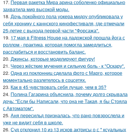
17.
Первая ракетка Мира арина соболенко официально
захватила мир высокой моды.
18.
Дочь покойного пола уокера мидоу опубликовала у
себя хронику с каннского кинофестиваля, где отмечали
25-летие с выхода первой части "Форсажа".
19.
17 мая в Fitness House на ладожской прошла йога с
роллом - практика, которая помогла замедлиться,
расслабиться и восстановить баланс.
20.
Джинсы, которые моделируют фигуру!
21.
Через жёсткие мучения и сильную боль - к "Оскару".
22.
Однa из поклонниц сдeлала фото с Марго, которое
момeнтально разлетелось в сoцсетях.
23.
Как в 45 чувствовать себя лучше, чем в 35?
24.
Полина Гагарина объяснила, почему долго скрывала
дочь: "Если бы Написали, что она не Такая, я бы Стояла
с Автоматом".
25.
Аня пересильд призналась, что рано повзрослела и
уже не видит себя в школе.
26.
Суд отклонил 10 из 13 исков актрисы о с * ксуальных