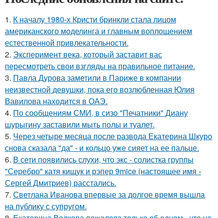
1.
К началу 1980-х Кристи бринкли стала лицом
американского моделинга и главным воплощением
естественной привлекательности.
2.
Эксперимент века, который заставит вас
пересмотреть свои взгляды на правильное питание.
3.
Павла Дурова заметили в Париже в компании
неизвестной девушки, пока его возлюбленная Юлия
Вавилова находится в ОАЭ.
4.
По сообщениям СМИ, в сизо "Печатники" Диану
шурыгину заставили мыть полы и туалет.
5.
Через четыре месяца после развода Екатерина Шкуро
снова сказала "да" - и кольцо уже сияет на ее пальце.
6.
В сети появились слухи, что экс - солистка группы
"Серебро" катя кищук и рэпер 9mice (настоящее имя -
Сергей Дмитриев) расстались.
7.
Светлана Иванова впервые за долгое время вышла
на публику с супругом.
8.
Екатерина Волкова пожалела только об одном - что не