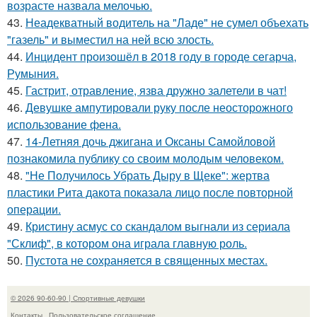
возрасте назвала мелочью.
43.
Неадекватный водитель на "Ладе" не сумел объехать
"газель" и выместил на ней всю злость.
44.
Инцидент произошёл в 2018 году в городе сегарча,
Румыния.
45.
Гастрит, отравление, язва дружно залетели в чат!
46.
Девушке ампутировали руку после неосторожного
использование фена.
47.
14-Летняя дочь джигана и Оксаны Самойловой
познакомила публику со своим молодым человеком.
48.
"Не Получилось Убрать Дыру в Щеке": жертва
пластики Рита дакота показала лицо после повторной
операции.
49.
Кристину асмус со скандалом выгнали из сериала
"Склиф", в котором она играла главную роль.
50.
Пустота не сохраняется в священных местах.
© 2026 90-60-90 | Спортивные девушки
Контакты
Пользовательское соглашение