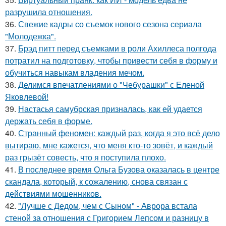
разрушила отношения.
36.
Свежие кадры со съемок нового сезона сериала
"Молодежка".
37.
Брэд питт перед съемками в роли Ахиллеса полгода
потратил на подготовку, чтобы привести себя в форму и
обучиться навыкам владения мечом.
38.
Делимся впечатлениями о "Чебурашки" с Еленой
Яковлевой!
39.
Настасья самубрская призналась, как ей удается
держать себя в форме.
40.
Странный феномен: каждый раз, когда я это всё дело
вытираю, мне кажется, что меня кто-то зовёт, и каждый
раз грызёт совесть, что я поступила плохо.
41.
В последнее время Ольга Бузова оказалась в центре
скандала, который, к сожалению, снова связан с
действиями мошенников.
42.
"Лучше с Дедом, чем с Сыном" - Аврора встала
стеной за отношения с Григорием Лепсом и разницу в