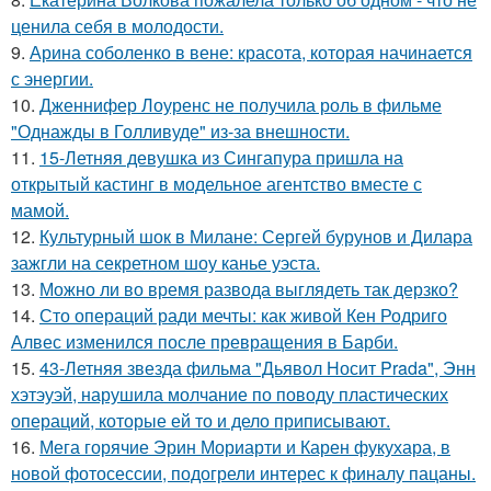
ценила себя в молодости.
9.
Арина соболенко в вене: красота, которая начинается
с энергии.
10.
Дженнифер Лоуренс не получила роль в фильме
"Однажды в Голливуде" из-за внешности.
11.
15-Летняя девушка из Сингапура пришла на
открытый кастинг в модельное агентство вместе с
мамой.
12.
Культурный шок в Милане: Сергей бурунов и Дилара
зажгли на секретном шоу канье уэста.
13.
Можно ли во время развода выглядеть так дерзко?
14.
Сто операций ради мечты: как живой Кен Родриго
Алвес изменился после превращения в Барби.
15.
43-Летняя звезда фильма "Дьявол Носит Prada", Энн
хэтэуэй, нарушила молчание по поводу пластических
операций, которые ей то и дело приписывают.
16.
Мега горячие Эрин Мориарти и Карен фукухара, в
новой фотосессии, подогрели интерес к финалу пацаны.