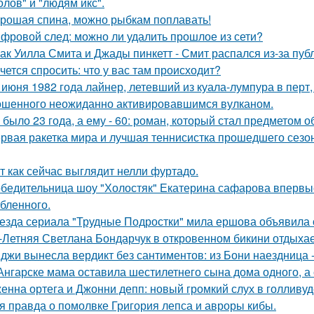
олов" и "людям икс".
рошая спина, можно рыбкам поплавать!
фровой след: можно ли удалить прошлое из сети?
ак Уилла Смита и Джады пинкетт - Смит распался из-за пуб
чется спросить: что у вас там происходит?
 июня 1982 года лайнер, летевший из куала-лумпура в перт,
шенного неожиданно активировавшимся вулканом.
 было 23 года, а ему - 60: роман, который стал предметом 
рвая ракетка мира и лучшая теннисистка прошедшего сезон
т как сейчас выглядит нелли фуртадо.
бедительница шоу "Холостяк" Екатерина сафарова впервые
бленного.
езда сериала "Трудные Подростки" мила ершова объявила 
-Летняя Светлана Бондарчук в откровенном бикини отдыхает
джи вынесла вердикт без сантиментов: из Бони наездница -
Ангарске мама оставила шестилетнего сына дома одного, а
енна ортега и Джонни депп: новый громкий слух в голливуд
я правда о помолвке Григория лепса и авроры кибы.