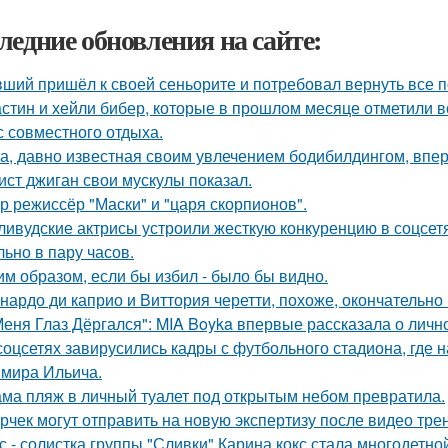
ледние обновления на сайте:
ший пришёл к своей сеньорите и потребовал вернуть все п
стин и хейли бибер, которые в прошлом месяце отметили 
с совместного отдыха.
а, давно известная своим увлечением бодибилдингом, впе
ист джиган свои мускулы показал.
р режиссёр "Маски" и "царя скорпионов".
ливудские актрисы устроили жесткую конкуренцию в соцсет
льно в пару часов.
им образом, если бы избил - было бы видно.
нардо ди каприо и Виттория черетти, похоже, окончательно 
Меня Глаз Дёргался": MIA Boyka впервые рассказала о личн
соцсетях завирусились кадры с футбольного стадиона, где 
мира Ильича.
ма пляж в личный туалет под открытым небом превратила.
рчек могут отправить на новую экспертизу после видео трен
с - солистка группы "Сливки" Карина кокс стала многодетно