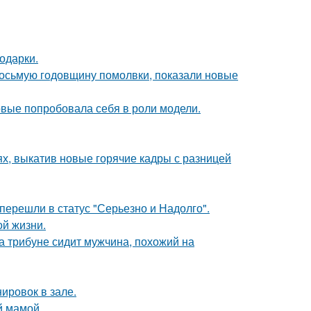
одарки.
восьмую годовщину помолвки, показали новые
рвые попробовала себя в роли модели.
ях, выкатив новые горячие кадры с разницей
перешли в статус "Серьезно и Надолго".
ой жизни.
на трибуне сидит мужчина, похожий на
ировок в зале.
й мамой.