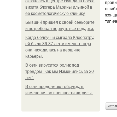
оказалась в центре скандала после
прави
визита блогера Марины ильиной в
ошибк
её косметологическую клинику.
женщи
типич
Бывший пришёл к своей сеньорите
и потребовал вернуть все подарки.
Когда беллуччи сыграла Клеопатру,
ей было 36-37 лет, и именно тогда
она находилась на вершине
карьеры.
В сети вирусится ролик под
трендом "Как мы Изменились за 20
лет".
В сети продолжают обсуждать
изменения во внешности актрисы.
читат