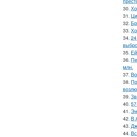
прест
30.
Хо
31.
Ци
32.
Бр
33.
Хо
34.
24
выбро
35.
Ей
36.
Пе
млн.
37.
Во
38.
По
возлю
39.
Зв
40.
57
41.
Эн
42.
В 
43.
Дж
44.
Вс