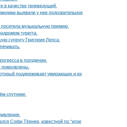
е в качестве телеведущей.
а медики выявили у нее подозрительное
е посетила музыкальную премию.
индромом туретта.
ую супругу Григория Лепса.
печивать.
рогресса в похудении.
о помолвлены.
 который поддерживает умирающих и их
ём спутнике.
дивление.
ался Софи Тёрнер, известной по "игре