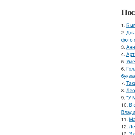
Пос
1.
Быв
2.
Джа
фото 
3.
Анн
4.
Арт
5.
Уме
6.
Гол
буква
7.
Так
8.
Лео
9.
"У 
10.
В 
Влади
11.
Ма
12.
Ле
13.
Эк