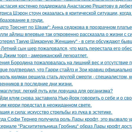
астасия костенко поддержала Анастасию Решетову в дебют
триса Шэрон стоун оказалась в критической ситуации, когд
бразование в груди.
удто Треснет по Швам": Анна седокова в прозрачном плать
лли айлиш впервые так откровенно рассказала о жизни с с
отерял Такую Шикарную Женщину" - в сети обсуждают бывш
-Летний сын шер пожаловался, что мать перестала его обес
о Джим торп - американский легкоатлет.
ения Бородина пожаловалась на лишний вес и отсутствие п
gue подтвердил, что Гарри стайлз и Зои кравиц официальн
коль кидман решила стать доулой смерти - специалистом,
венников в последние дни жизни.
маглутид: легкий путь или ловушка для организма?
йди клум снова заставила Нью-йорк говорить о себе и о сво
им керри предстал в неожиданном свете.
ация и сила: искусство стрельбы из лука в эстетике.
гда Софи Тернер получила роль Лары крофт, это вызвало у
сериале "Расхитительница Гробниц" образ Лары крофт дост