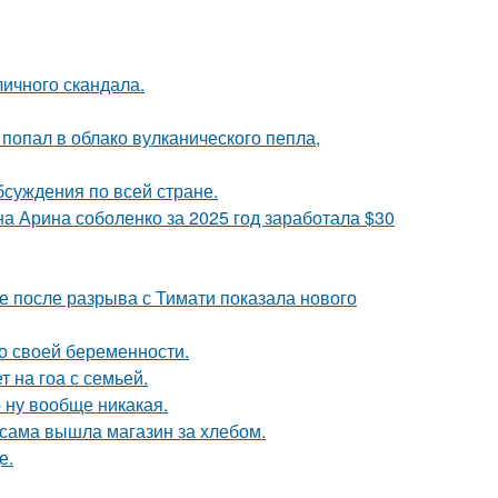
личного скандала.
 попал в облако вулканического пепла,
обсуждения по всей стране.
а Арина соболенко за 2025 год заработала $30
 после разрыва с Тимати показала нового
о своей беременности.
 на гоа с семьей.
 ну вообще никакая.
 сама вышла магазин за хлебом.
е.