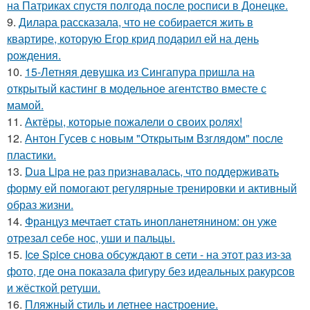
на Патриках спустя полгода после росписи в Донецке.
9.
Дилара рассказала, что не собирается жить в
квартире, которую Егор крид подарил ей на день
рождения.
10.
15-Летняя девушка из Сингапура пришла на
открытый кастинг в модельное агентство вместе с
мамой.
11.
Актёры, которые пожалели о своих ролях!
12.
Антон Гусев с новым "Открытым Взглядом" после
пластики.
13.
Dua Lipa не раз признавалась, что поддерживать
форму ей помогают регулярные тренировки и активный
образ жизни.
14.
Француз мечтает стать инопланетянином: он уже
отрезал себе нос, уши и пальцы.
15.
Ice Spice снова обсуждают в сети - на этот раз из-за
фото, где она показала фигуру без идеальных ракурсов
и жёсткой ретуши.
16.
Пляжный стиль и летнее настроение.