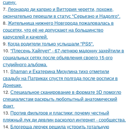
сцену.
7.
Леонардо ди каприо и Виттория черетти, похоже,
окончательно перешли в статус "Серьезно и Надолго".
8.
Жительница нижнего Новгорода пожаловалась в
соцсетях, что её не допускают на большинство
каруселей и качелей.
9.
Когда родители только услышали "PS5".
10.
"Плесень Хайпует" - 67-летнюю мадонну захейтили в
социальных сетях после объявления своего 15-ого
студийного альбома.
11.
Shaman и Екатерина Мизулина тихо отметили
свадьбу на Патриках спустя полгода после росписи в
Донецке.
12.
Специальное сканирование в формате 3D помогло
специалистам раскрыть любопытный анатомический
факт.
13.
Против фильтров и пластики: почему честный
пляжный лук ди девлин расколол интернет - сообщества.
14.
Блогерша лерчек решила устроить тотальную