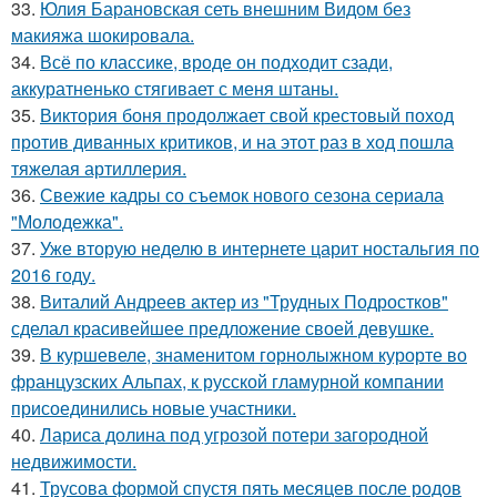
33.
Юлия Барановская сеть внешним Видом без
макияжа шокировала.
34.
Всё по классике, вроде он подходит сзади,
аккуратненько стягивает с меня штаны.
35.
Виктория боня продолжает свой крестовый поход
против диванных критиков, и на этот раз в ход пошла
тяжелая артиллерия.
36.
Свежие кадры со съемок нового сезона сериала
"Молодежка".
37.
Уже вторую неделю в интернете царит ностальгия по
2016 году.
38.
Виталий Андреев актер из "Трудных Подростков"
сделал красивейшее предложение своей девушке.
39.
В куршевеле, знаменитом горнолыжном курорте во
французских Альпах, к русской гламурной компании
присоединились новые участники.
40.
Лариса долина под угрозой потери загородной
недвижимости.
41.
Трусова формой спустя пять месяцев после родов