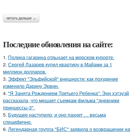
читать дальше →
Последние обновления на сайте:
1.
Полина гагарина отдыхает на морском курорте.
2.
Сергей Лазарев купил квартиру в Майами за 1
миллион долларов.
3.
Эффект "Эльфийской" внешности: как похудение
изменило Дарину Эрвин.
4.
"Я Занята Рождением Третьего Ребенка": Энн хэтэуэй
рассказала, что мешает съемкам фильма "дневники
принцессы-3".
5.
Будущее наступило, и оно пахнет … весьма
специфично.
6.
Легендарная группа "БИС" заявила о возвращении на