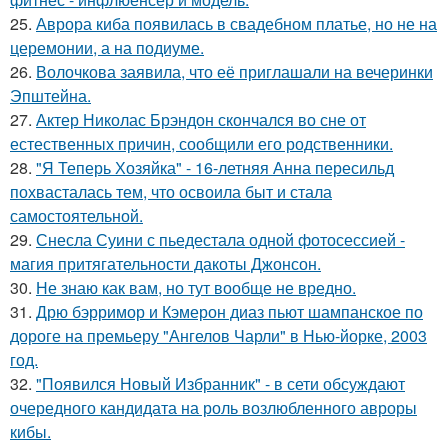
25.
Аврора киба появилась в свадебном платье, но не на
церемонии, а на подиуме.
26.
Волочкова заявила, что её приглашали на вечеринки
Эпштейна.
27.
Актер Николас Брэндон скончался во сне от
естественных причин, сообщили его родственники.
28.
"Я Теперь Хозяйка" - 16-летняя Анна пересильд
похвасталась тем, что освоила быт и стала
самостоятельной.
29.
Снесла Суини с пьедестала одной фотосессией -
магия притягательности дакоты Джонсон.
30.
Не знаю как вам, но тут вообще не вредно.
31.
Дрю бэрримор и Кэмерон диаз пьют шампанское по
дороге на премьеру "Ангелов Чарли" в Нью-йорке, 2003
год.
32.
"Появился Новый Избранник" - в сети обсуждают
очередного кандидата на роль возлюбленного авроры
кибы.