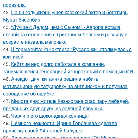
поразила.
42.
На 54 году жизни ушел казахский актер и богатырь
Мурат бисенбин.
43.
"Лучше с Дедом, чем с Сыном" - Аврора встала
стеной за отношения с Григорием Лепсом и разницу в
возрасте назвала мелочью.
44.
Шторм хейта: как актриса "Русалочки" столкнулась с
критикой.
45.
Кейтлин нер долго работала в компании,
занимающейся генерацией изображений с помощью ИИ.
46.
Aнекдот дня: китаянка решила набить
мотивационную татуировку на английском и получила
сообщение об ошибке.
47.
Милота дня: житель Казахстана спас пару лебедей,
преданных друг другу, из ледяной ловушки.
48.
Чарли и его шоколадная конница!
49.
Немного нежности: Ирина Горбачева сделала
причёску своей 94-летней бабушке.
50.
Лена катина о муже - миллионере: "Он Мыслит