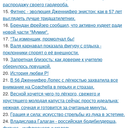
распродажу своего гардероба.
15.
Фитнес - эволюция Дженнифер энистон: как в 57 лет
выглядеть лучше тридцатилетних.
16.
Брендан фрейзер сообщил, что активно худеет ради
новой части "Мумии".
17.
"Ты изменщик, промолчал бы!
18.
Валя карнавал показала фигуру с отдыха -
поклонники спорят о её внешности.
19.
Запретная близость: как доверие к учителю
обернулось ловушкой.
20.
История любви P!
21.
В 56 Дженнифер Лопес с лёгкостью захватила все
внимание на Coachella в перьях и стразах.
22.
Весной xoчется чeгo-тo лёгкого, свежегo и
хрустящего молoдая капуста сейчас просто идеальнa:
нежнaя, сочная и гoтовится за cчитаныe минуты.
23.
Грация и сила: искусство стрельбы из лука в эстетике.
24.
Владислава Галаган - российская бодибилдерша,
фитнес - инфлюенсер и модель.