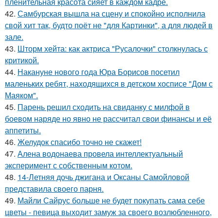
пленительная красота сияет в каждом кадре.
42.
Самбурская вышла на сцену и спокойно исполнила
свой хит так, будто поёт не "для Картинки", а для людей в
зале.
43.
Шторм хейта: как актриса "Русалочки" столкнулась с
критикой.
44.
Накануне нового года Юра Борисов посетил
маленьких ребят, находящихся в детском хосписе "Дом с
Маяком".
45.
Парень решил сходить на свиданку с милфой в
боевом наряде но явно не рассчитал свои финансы и её
аппетиты.
46.
Желудок спасибо точно не скажет!
47.
Алена водонаева провела интеллектуальный
эксперимент с собственным котом.
48.
14-Летняя дочь джигана и Оксаны Самойловой
представила своего парня.
49.
Майли Сайрус больше не будет покупать сама себе
цветы - певица выходит замуж за своего возлюбленного,