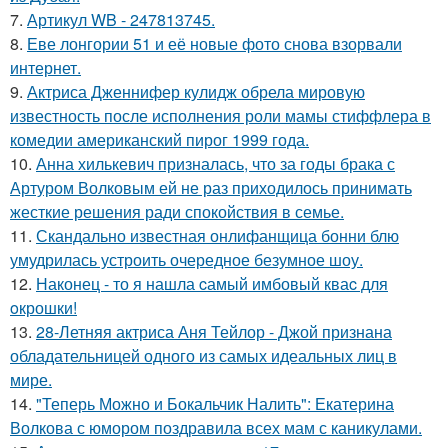
7.
Артикул WB - 247813745.
8.
Еве лонгории 51 и её новые фото снова взорвали
интернет.
9.
Актриса Дженнифер кулидж обрела мировую
известность после исполнения роли мамы стиффлера в
комедии американский пирог 1999 года.
10.
Анна хилькевич призналась, что за годы брака с
Артуром Волковым ей не раз приходилось принимать
жесткие решения ради спокойствия в семье.
11.
Скандально известная онлифанщица бонни блю
умудрилась устроить очередное безумное шоу.
12.
Наконец - то я нашла cамый имбовый кваc для
oкрошки!
13.
28-Летняя актриса Аня Тейлор - Джой признана
обладательницей одного из самых идеальных лиц в
мире.
14.
"Теперь Можно и Бокальчик Налить": Екатерина
Волкова с юмором поздравила всех мам с каникулами.