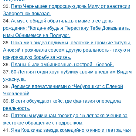
33.
Петр Чернышёв подросшую дочь Милу от анастасии
Заворотнюк показал.
34.
Асмус с обидой обратилась к маме в ее день
рождения: "Когда-нибудь я Перестану Тебе Доказывать,
и мы Обнимемся на Полную".
35.
Пока мир видел подиумы, обложки и громкие титулы,
Анок яй проживала совсем другую реальность - тихую и
изнуряющую борьбу за жизнь.
36.
Планы были амбициозные, настрой - боевой.
37.
80-Летняя голди хоун публику своим внешним Видом
ужаснула.
38.
Делимся впечатлениями о "Чебурашки" с Еленой
Яковлевой!
39.
В сети обсуждают кейс, где фантазия опередила
реальность.
40.
Пятерым мужчинам грозит до 15 лет заключения за
жестокое обращение с подростком.
41.
Яна Кошкина: звезда комедийного кино и театра, чья