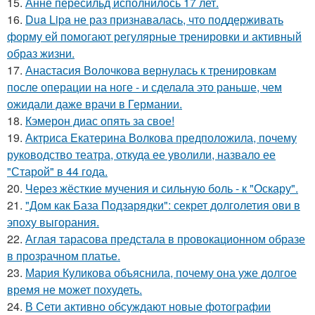
15.
Анне пересильд исполнилось 17 лет.
16.
Dua Lipa не раз признавалась, что поддерживать
форму ей помогают регулярные тренировки и активный
образ жизни.
17.
Анастасия Волочкова вернулась к тренировкам
после операции на ноге - и сделала это раньше, чем
ожидали даже врачи в Германии.
18.
Кэмерон диас опять за свое!
19.
Актриса Екатерина Волкова предположила, почему
руководство театра, откуда ее уволили, назвало ее
"Старой" в 44 года.
20.
Через жёсткие мучения и сильную боль - к "Оскару".
21.
"Дом как База Подзарядки": секрет долголетия ови в
эпоху выгорания.
22.
Аглая тарасова предстала в провокационном образе
в прозрачном платье.
23.
Мария Куликова объяснила, почему она уже долгое
время не может похудеть.
24.
В Сети активно обсуждают новые фотографии