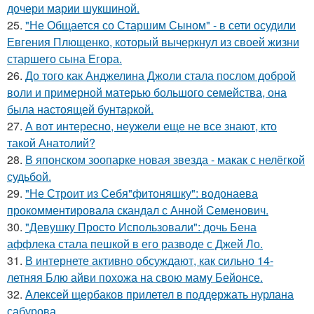
дочери марии шукшиной.
25.
"Не Общается со Старшим Сыном" - в сети осудили
Евгения Плющенко, который вычеркнул из своей жизни
старшего сына Егора.
26.
До того как Анджелина Джоли стала послом доброй
воли и примерной матерью большого семейства, она
была настоящей бунтаркой.
27.
А вот интересно, неужели еще не все знают, кто
такой Анатолий?
28.
В японском зоопарке новая звезда - макак с нелёгкой
судьбой.
29.
"Не Строит из Себя"фитоняшку": водонаева
прокомментировала скандал с Анной Семенович.
30.
"Девушку Просто Использовали": дочь Бена
аффлека стала пешкой в его разводе с Джей Ло.
31.
В интернете активно обсуждают, как сильно 14-
летняя Блю айви похожа на свою маму Бейонсе.
32.
Алексей щербаков прилетел в поддержать нурлана
сабурова.