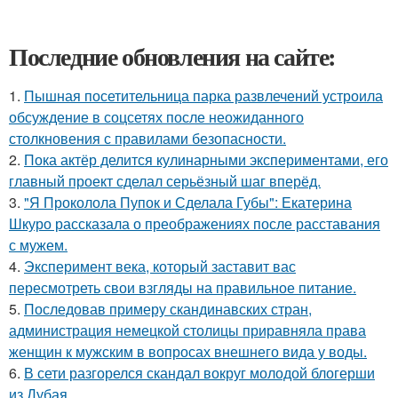
Последние обновления на сайте:
1.
Пышная посетительница парка развлечений устроила
обсуждение в соцсетях после неожиданного
столкновения с правилами безопасности.
2.
Пока актёр делится кулинарными экспериментами, его
главный проект сделал серьёзный шаг вперёд.
3.
"Я Проколола Пупок и Сделала Губы": Екатерина
Шкуро рассказала о преображениях после расставания
с мужем.
4.
Эксперимент века, который заставит вас
пересмотреть свои взгляды на правильное питание.
5.
Последовав примеру скандинавских стран,
администрация немецкой столицы приравняла права
женщин к мужским в вопросах внешнего вида у воды.
6.
В сети разгорелся скандал вокруг молодой блогерши
из Дубая.