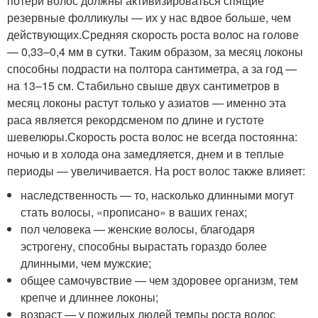
потери волос должны активизироваться спящие
резервные фолликулы — их у нас вдвое больше, чем
действующих.Средняя скорость роста волос на голове
— 0,33–0,4 мм в сутки. Таким образом, за месяц локоны
способны подрасти на полтора сантиметра, а за год —
на 13–15 см. Стабильно свыше двух сантиметров в
месяц локоны растут только у азиатов — именно эта
раса является рекордсменом по длине и густоте
шевелюры.Скорость роста волос не всегда постоянна:
ночью и в холода она замедляется, днем и в теплые
периоды — увеличивается. На рост волос также влияет:
наследственность — то, насколько длинными могут
стать волосы, «прописано» в ваших генах;
пол человека — женские волосы, благодаря
эстрогену, способны вырастать гораздо более
длинными, чем мужские;
общее самочувствие — чем здоровее организм, тем
крепче и длиннее локоны;
возраст — у пожилых людей темпы роста волос