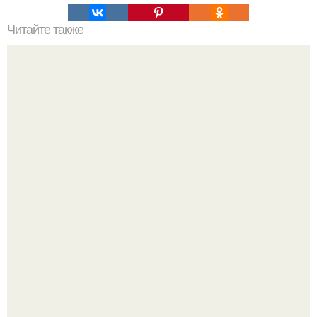
Читайте также
Виды женской одежды. 100 и 1 вид верхней одежды:
полный словарь видов пальто, курток и прочего
Мне 33. Работаю, люблю активные выходные,