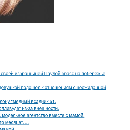
 своей избранницей Паулой брасс на побережье
 девушкой подошёл к отношениям с неожиданной
лону "медный всадник 51.
лливуде" из-за внешности.
 модельное агентство вместе с мамой.
ого месяца"….
 мамой.