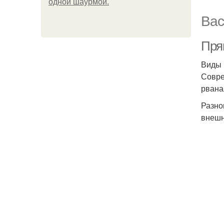
одной шаурмой.
Вас
Пря
Виды
Совре
рвана
Разно
внешн