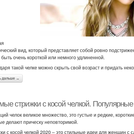
ая
ический вид, который представляет собой ровно подстриж
 быть очень короткой или немного удлиненной.
даря такой челке можно скрыть свой возраст и придать нек
ь дальше →
мые стрижки с косой челкой. Популярные 
ций челок великое множество, это густые и редкие, коротки
ые делают прическу неповторимой.
ки с косой челкой 2020 – это стильные идеи для женщин 