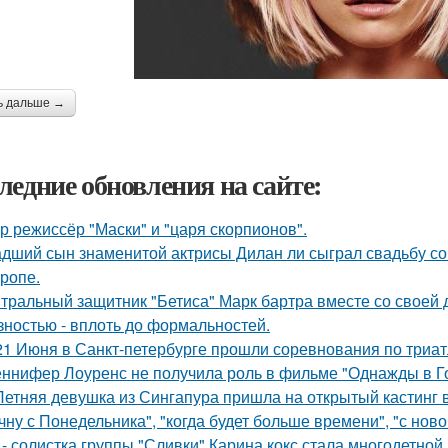
ь дальше →
ледние обновления на сайте:
р режиссёр "Маски" и "царя скорпионов".
дший сын знаменитой актрисы Дилан ли сыграл свадьбу со
тропе.
тральный защитник "Бетиса" Марк бартра вместе со своей
зностью - вплоть до формальностей.
21 Июня в Санкт-петербурге прошли соревнования по триат
ннифер Лоуренс не получила роль в фильме "Однажды в Го
Летняя девушка из Сингапура пришла на открытый кастинг в
чну с Понедельника", "когда будет больше времени", "с нов
 - солистка группы "Сливки" Карина кокс стала многодетной