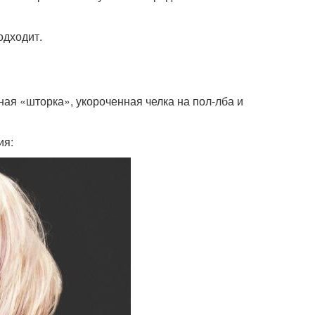
одходит.
ая «шторка», укороченная челка на пол-лба и
ия: