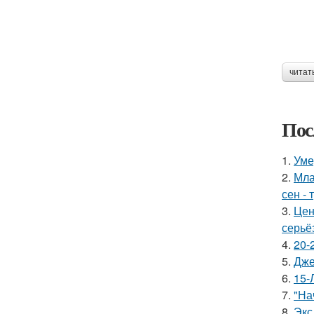
читат
Пос
1.
Уме
2.
Мла
сен - 
3.
Цен
серьё
4.
20-
5.
Дже
6.
15-
7.
"На
8.
Экс