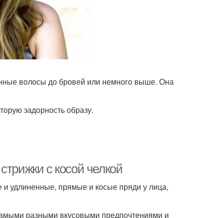
енные волосы до бровей или немного выше. Она
оторую задорность образу.
стрижки с косой челкой
е и удлиненные, прямые и косые пряди у лица,
с самыми разными вкусовыми предпочтениями и