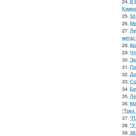
24.
В 
Кэмер
25.
50
26.
Ме
27.
Ле
метас
28.
Кр
29.
Чт
30.
Эк
31.
По
32.
До
33.
Со
34.
Бе
35.
Ле
36.
Ма
"Трех
37.
"П
38.
"У
39.
38