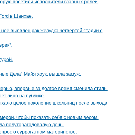
торую посетили исполнители главных ролей
Ford в Шанхае.
у неё выявлен рак желудка четвёртой стадии с
ерек".
гуpoй.
нные Дела" Майя хоук, вышла замуж.
черью, впервые за долгое время сменила стиль.
ет лицо на публике.
дыхало целое поколение школьниц после выхода
амерой, чтобы показать себя с новым весом.
ла полуторагодовалую дочь.
опрос о суррогатном материнстве.