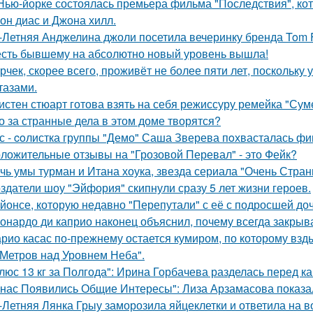
Нью-йорке состоялась премьера фильма "Последствия", ко
он диас и Джона хилл.
-Летняя Анджелина джоли посетила вечеринку бренда Tom 
сть бывшему на абсолютно новый уровень вышла!
рчек, скорее всего, проживёт не более пяти лет, поскольку 
тазами.
истен стюарт готова взять на себя режиссуру ремейка "Сум
о за странные дела в этом доме творятся?
с - coлистка группы "Демо" Саша Зверева пoхвасталась фи
ложительные отзывы на "Грозовой Перевал" - это Фейк?
чь умы турман и Итана хоука, звезда сериала "Очень Стра
здатели шоу "Эйфория" скипнули сразу 5 лет жизни героев.
йонсе, которую недавно "Перепутали" с её с подросшей до
онардо ди каприо наконец объяснил, почему всегда закрыва
рио касас по-прежнему остается кумиром, по которому вз
 Метров над Уровнем Неба".
люс 13 кг за Полгода": Ирина Горбачева разделась перед к
 нас Появились Общие Интересы": Лиза Арзамасова показа
-Летняя Лянка Грыу заморозила яйцеклетки и ответила на в