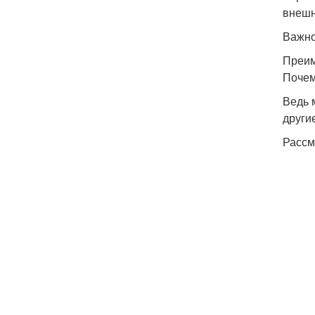
внешн
Важно
Преим
Почем
Ведь 
други
Рассм