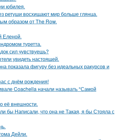
ии юбилея.
без ретуши восхищают мир больше глянца.
ым образом от The Row.
й Еленой.
индромом туретта.
док сил чувствуешь?
отели увидеть настоящей.
е она показала фигуру без идеальных ракурсов и
ас с днём рождения!
ивале Coachella начали называть "Самой
 о её внешности.
ли бы Написали, что она не Такая, я бы Стояла с
нь.
тома Дейли.