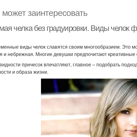
 может заинтересовать
мая челка без градуировки. Виды челок ф
менные виды челок славятся своим многообразием. Это мо
я и небрежная. Многие девушки предпочитают креативные 
видности причесок впечатляют, главное – подобрать подхо
ости и образа жизни.