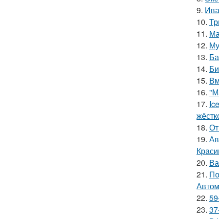
9.
Ива
10.
Тр
11.
Ма
12.
Му
13.
Ба
14.
Би
15.
Вм
16.
"М
17.
Ic
жёстк
18.
От
19.
Ав
Краси
20.
Ва
21.
По
Автом
22.
59
23.
37