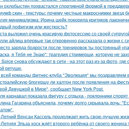
н охлобыстин похвастался спортивной формой в преддвер
иумф скин - текстуры: почему честные макроснимки звезд 
гия минимализма: Ирина шейк покорила критиков лаконичн
дрый пофигизм или жесткость?
ста выложил очень красивую фотосессию со своей супруго
лли айлиш впервые так откровенно рассказала о жизни с с
есто заряда бодрости после тренировок ты постоянный упа
аска, я Тебя не Знаю": трагедия стримерши, которую не зах
e Spice снова обсуждают в сети - на этот раз из-за фото, гд
ой ретуши.
 всей команды фитнес-клуба "Эволюция" мы поздравляем в
стралийскую блогершу ли халтон после появления на фест
вой Девушкой в Мире", сообщает New York Post.
ля карнавал показала фигуру с отдыха - поклонники спорят
лина Гагарина объяснила, почему долго скрывала дочь: "Ес
атом".
-Летний Венсан Кассель продолжает жить свою лучшую жиз
-Летняя Эльза хоск ждёт второго ребёнка от своего жениха 