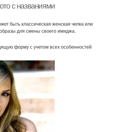
волосы
ото с названиями
жет быть классическая женская челка или
рижка с челкой
Прическа с челкой
образы для смены своего имиджа.
дящую форму с учетом всех особенностей