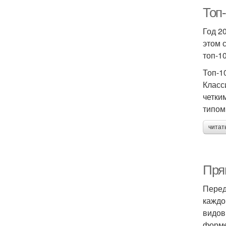
Топ
Год 2
этом 
топ-1
Топ-1
Класс
четки
типом
читат
Пря
Перед
каждо
видов
форме