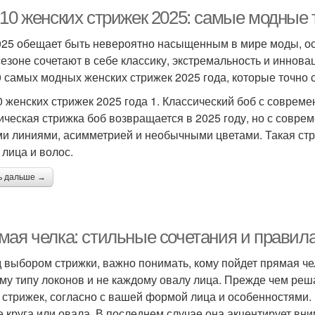
-10 женских стрижек 2025: самые модные
025 обещает быть невероятно насыщенным в мире моды, осо
сезоне сочетают в себе классику, экстремальность и иннов
0 самых модных женских стрижек 2025 года, которые точно 
0 женских стрижек 2025 года 1. Классический боб с совре
ическая стрижка боб возвращается в 2025 году, но с соврем
ми линиями, асимметрией и необычными цветами. Такая ст
 лица и волос.
ь дальше →
мая челка: стильные сочетания и правил
 выбором стрижки, важно понимать, кому пойдет прямая че
му типу локонов и не каждому овалу лица. Прежде чем реш
 стрижек, согласно с вашей формой лица и особенностями.
 круга или овала. В последнем случае она акцентирует вн