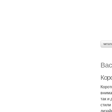
читат
Вас
Кор
Корот
внима
так и
стили
дизай