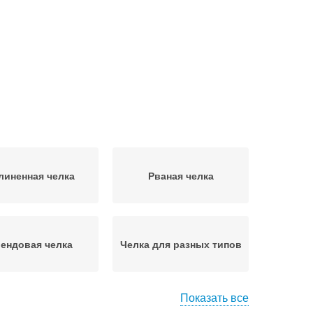
линенная челка
Рваная челка
ендовая челка
Челка для разных типов
Показать все
лка на средние
Челка для волос