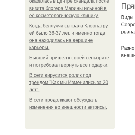
оказалась в центре скандала после
Пря
визита блогера Марины ильиной в
её косметологическую клинику.
Виды
Совре
Когда беллуччи сыграла Клеопатру,
рвана
ей было 36-37 лет, и именно тогда
она находилась на вершине
Разно
карьеры.
внешн
Бывший пришёл к своей сеньорите
и потребовал вернуть все подарки.
В сети вирусится ролик под
трендом "Как мы Изменились за 20
лет".
В сети продолжают обсуждать
изменения во внешности актрисы.