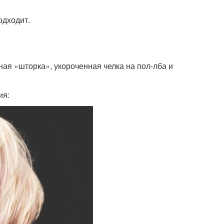
одходит.
ая «шторка», укороченная челка на пол-лба и
ия: