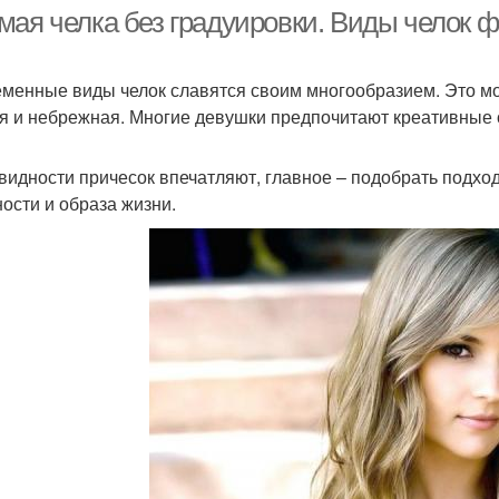
волосы
волосы
мая челка без градуировки. Виды челок ф
менные виды челок славятся своим многообразием. Это мо
Челки для стрижки
Челка без укладки
Ст
я и небрежная. Многие девушки предпочитают креативные 
видности причесок впечатляют, главное – подобрать подхо
ости и образа жизни.
Идеальная челка