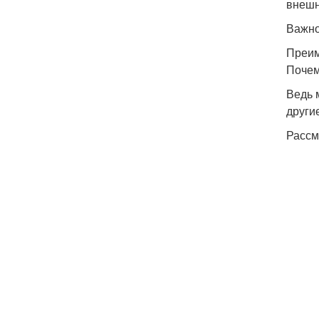
внешн
Важно
Преим
Почем
Ведь 
други
Рассм