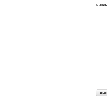
миним
читат