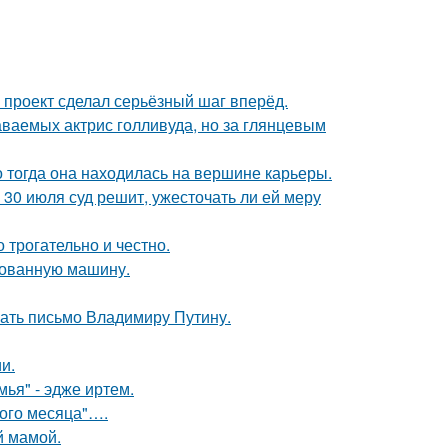
 проект сделал серьёзный шаг вперёд.
аваемых актрис голливуда, но за глянцевым
о тогда она находилась на вершине карьеры.
30 июля суд решит, ужесточать ли ей меру
о трогательно и честно.
кованную машину.
ать письмо Владимиру Путину.
и.
ья" - эдже иртем.
вого месяца"….
й мамой.