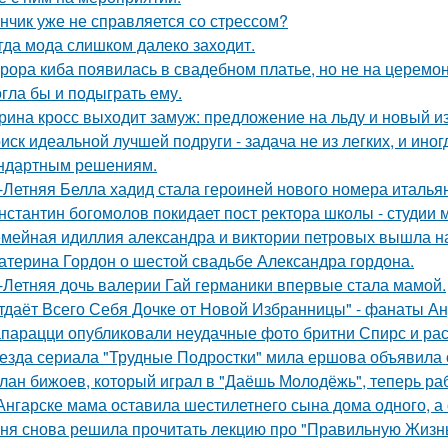
нчик уже не справляется со стрессом?
гда мода слишком далеко заходит.
рора киба появилась в свадебном платье, но не на церемон
гла бы и подыграть ему.
рина кросс выходит замуж: предложение на льду и новый и
иск идеальной лучшей подруги - задача не из легких, и иног
ндартным решениям.
-Летняя Белла хадид стала героиней нового номера италья
нстантин богомолов покидает пост ректора школы - студии м
мейная идиллия александра и виктории петровых вышла н
атерина Гордон о шестой свадьбе Александра гордона.
-Летняя дочь валерии Гай германики впервые стала мамой.
тдаёт Всего Себя Дочке от Новой Избранницы" - фанаты Ан
парацци опубликовали неудачные фото бритни Спирс и рас
езда сериала "Трудные Подростки" мила ершова объявила 
лан бижоев, который играл в "Даёшь Молодёжь", теперь ра
Ангарске мама оставила шестилетнего сына дома одного, а
ня снова решила прочитать лекцию про "Правильную Жизнь