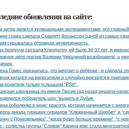
ледние обновления на сайте:
а актёр делится кулинарными экспериментами, его главный
няя слава сделала Скарлетт йоханссон одной из самых узн
ом скрывалась огромная неуверенность.
да беллуччи сыграла Клеопатру, ей было 36-37 лет, и именн
ловное дело против Валерии Чекалиной возобновили, а уже 
чения.
ена Гомес призналась, что мечтает о ребёнке - и сделала эт
ёнок катался на велосипеде и случайно врезался в припар
да родители только услышали "PS5".
анская школьница по имени Люсия год назад решила напис
еделился победитель шоу "выжить в Дубае.
ина соболенко в вене: красота, которая начинается с энерги
ерла звезда турецких сериалов "Клюквенный Щербет" и "сем
ачну с Понедельника", "когда будет больше времени", "с но
с - солистка группы "Сливки" Карина кокс стала многодетно