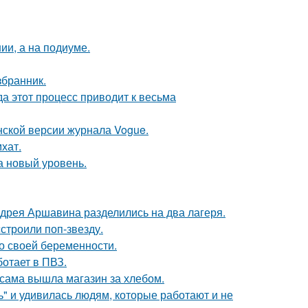
ии, а на подиуме.
збранник.
да этот процесс приводит к весьма
нской версии журнала Vogue.
хат.
а новый уровень.
дрея Аршавина разделились на два лагеря.
строили поп-звезду.
о своей беременности.
ботает в ПВЗ.
 сама вышла магазин за хлебом.
" и удивилась людям, которые работают и не