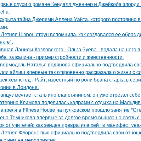
рвые слухи о романе Кендалл дженнер и Джейкоба элорди 
ella.
скрыта тайна Джереми Аллена Уайта, которого постоянно 
ами.
-Летняя Шэрон стоун вспомнила, как создавался ее образ 
нкте".
вшая Данилы Козловского - Ольга Зуева - подала на него в
ба толкалина - пример стройности и женственности.
пермодель Наталья водянова официально подтвердила св
лли айлиш впервые так откровенно рассказала о жизни с с
зек хемпстед - Райт, известный по роли брана старка в сер
онии в Лондоне.
анцуз мечтает стать инопланетянином: он уже отрезал себе
атерина Климова поделилась кадрами с отдыха на Мальдив
 апреля в Fitness House на пулковском прошло занятие "Ст
ена Темникова впервые за долгое время вышла на связь с
ок от учителей: как зендея превратила хейт в манифест ува
-Летняя Флоренс пью официально подтвердила свои отнош
е с ним на мероприятии.