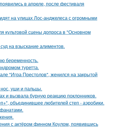
появились в апреле, после фестиваля
видят на улицах Лос-анджелеса с огромными
для культовой сцены допроса в "Основном
 суд на взыскание алиментов.
ою беременность.
индромом туретта.
иале "Игра Престолов", женился на закрытой
 нос, уши и пальцы.
ах и вызвала бурную реакцию поклонников.
еп+", объединившее любителей степ - аэробики.
 фанатами.
жения.
ения с актёром финном Коулом, появившись