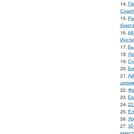
14.
Пе
Coach
15.
Ра
букет
16.
68
Инсти
17.
Бы
18.
Лю
19.
Су
20.
Би
21.
Ай
церем
22.
Фр
23.
Ек
24.
22
25.
Ел
26.
Ур
27.
30
вмест