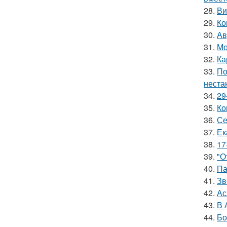
28.
Ви
29.
Ко
30.
Ав
31.
Мо
32.
Ка
33.
По
неста
34.
29
35.
Ко
36.
Се
37.
Ек
38.
17
39.
"О
40.
Па
41.
Зв
42.
Ас
43.
В 
44.
Бо