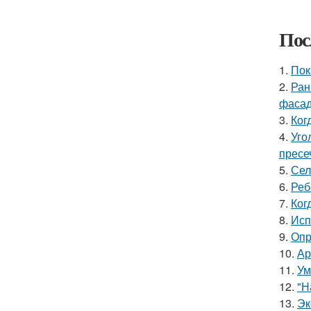
Пос
1.
Пок
2.
Ран
фасад
3.
Ког
4.
Уго
пресе
5.
Сел
6.
Реб
7.
Ког
8.
Исп
9.
Опр
10.
Ар
11.
Ум
12.
"Н
13.
Эк