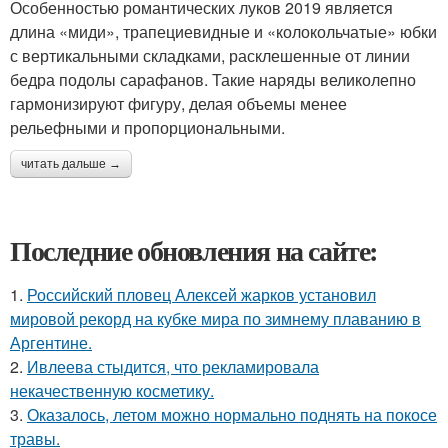
Особенностью романтических луков 2019 является
длина «миди», трапециевидные и «колокольчатые» юбки
с вертикальными складками, расклешенные от линии
бедра подолы сарафанов. Такие наряды великолепно
гармонизируют фигуру, делая объемы менее
рельефными и пропорциональными.
читать дальше →
Последние обновления на сайте:
1.
Российский пловец Алексей жарков установил
мировой рекорд на кубке мира по зимнему плаванию в
Аргентине.
2.
Ивлеева стыдится, что рекламировала
некачественную косметику.
3.
Оказалось, летом можно нормально поднять на покосе
травы.