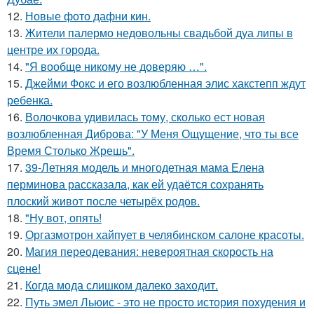
12.
Новые фото дафни кин.
13.
Жители палермо недовольны свадьбой дуа липы в
центре их города.
14.
"Я вообще никому не доверяю …".
15.
Джейми Фокс и его возлюбленная элис хакстепп ждут
ребенка.
16.
Волочкова удивилась тому, сколько ест новая
возлюбленная Диброва: "У Меня Ощущение, что ты все
Время Столько Жрешь".
17.
39-Летняя модель и многодетная мама Елена
перминова рассказала, как ей удаётся сохранять
плоский живот после четырёх родов.
18.
"Ну вот, опять!
19.
Оргазмотрон хайпует в челябинском салоне красоты.
20.
Магия переодевания: невероятная скорость на
сцене!
21.
Когда мода слишком далеко заходит.
22.
Путь эмел Льюис - это не просто история похудения и