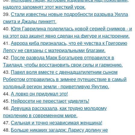
надолго запомнят этот жесткий урок.
39.
Стали известны новые подробности разрыва Уилла
смита и Джады пинкетт.
40.
Юля Гаврилина поделилась новой серией снимков - и
на этот раз акцент явно сделан на фигуре и настроении.
41.
Аврора киба призналась, что её чувства к Григорию
Лепсу не связаны с материальными благами.
42.
После развода Марк Богатырев отправился в
Таиланд, чтобы восстановить свои силы и гармонию.
43.
Павел воля вместе с двенадцатилетним сыном
Робертом отправились в зимнее путешествие в самый
холодный регион земли - приветливую Якутию.
44.
А ловко он придумал это!
45.
Нейросети не перестают удивлять!
46.
Девушка рассказала, как трудно молодому
поколению в современном мире.
47.
Сильная и точно независимая женщина!
48.
Больше никаких загадок: Ларису долину не