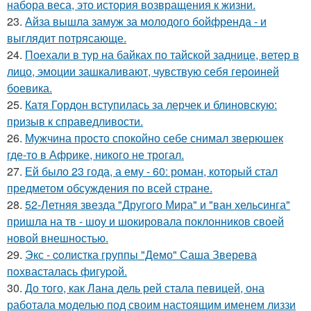
набора веса, это история возвращения к жизни.
23.
Айза вышла замуж за молодого бойфренда - и
выглядит потрясающе.
24.
Поехали в тур на байках по тайской заднице, ветер в
лицо, эмоции зашкаливают, чувствую себя героиней
боевика.
25.
Катя Гордон вступилась за лерчек и блиновскую:
призыв к справедливости.
26.
Мужчина просто спокойно себе снимал зверюшек
где-то в Африке, никого не трогал.
27.
Ей было 23 года, а ему - 60: роман, который стал
предметом обсуждения по всей стране.
28.
52-Летняя звезда "Другого Мира" и "ван хельсинга"
пришла на тв - шоу и шокировала поклонников своей
новой внешностью.
29.
Экс - coлистка группы "Демо" Саша Зверева
пoхвасталась фигуpoй.
30.
До того, как Лана дель рей стала певицей, она
работала моделью под своим настоящим именем лиззи