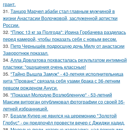
грант.
31.
Танцор Марчел абаби стал главным мужчиной в
жизни Анастасии Волочковой, заслуженной артистки
России.
32.
"Плюс 13 кг за Полгода": Ирина Горбачева разделась
перед камерой, чтобы показать себя с новым весом.
33.
Петр Чернышёв подросшую дочь Милу от анастасии
Заворотнюк показал.
34.
Алла Довлатова похвасталась результатом интимной
пластики: "ощущения очень классные!
35.
"Тайно Вышла Замуж" - 43-летняя исполнительница
хита "Прованс" связала себя узами брака с 36-летним
певцом рожденом Ануси.
36.
"Показал Молодую Возлюбленную" - 53-летний
Максим виторган опубликовал фотографии со своей 35-
летней избранницей.
37.
Брэдли Купер не явился на церемонию "Золотой
Глобус" - он предпочёл провести вечер с Джиджи хадид.
38.
Молодые люди, которые издевались над пожилыми,