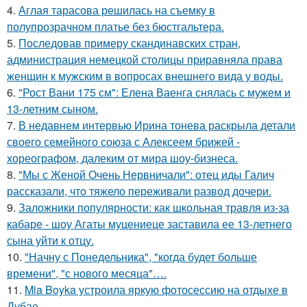
4.
Аглая тарасова решилась на съемку в
полупрозрачном платье без бюстгальтера.
5.
Последовав примеру скандинавских стран,
администрация немецкой столицы приравняла права
женщин к мужским в вопросах внешнего вида у воды.
6.
"Рост Вани 175 см": Елена Ваенга снялась с мужем и
13-летним сыном.
7.
В недавнем интервью Ирина тонева раскрыла детали
своего семейного союза с Алексеем брижей -
хореографом, далеким от мира шоу-бизнеса.
8.
"Мы с Женой Очень Нервничали": отец иды Галич
рассказали, что тяжело переживали развод дочери.
9.
Заложники популярности: как школьная травля из-за
кабаре - шоу Агаты муцениеце заставила ее 13-летнего
сына уйти к отцу.
10.
"Начну с Понедельника", "когда будет больше
времени", "с нового месяца"….
11.
Mia Boyka устроила яркую фотосессию на отдыхе в
Дубае.