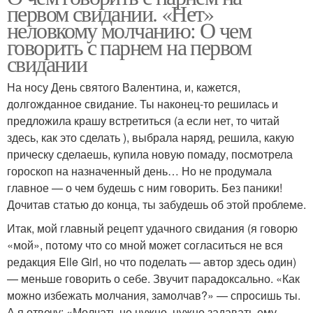
первом свидании. «Нет»
неловкому молчанию: О чем
говорить с парнем на первом
свидании
На носу День святого Валентина, и, кажется,
долгожданное свидание. Ты наконец-то решилась и
предложила крашу встретиться (а если нет, то читай
здесь, как это сделать ), выбрала наряд, решила, какую
прическу сделаешь, купила новую помаду, посмотрела
гороскоп на назначенный день… Но не продумала
главное — о чем будешь с ним говорить. Без паники!
Дочитав статью до конца, ты забудешь об этой проблеме.
Итак, мой главный рецепт удачного свидания (я говорю
«мой», потому что со мной может согласиться не вся
редакция Elle Girl, но что поделать — автор здесь один)
— меньше говорить о себе. Звучит парадоксально. «Как
можно избежать молчания, замолчав?» — спросишь ты.
А я отвечу: «Молчать не нужно, нужно задавать ему