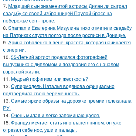
7.
Младший сын знаменитой актрисы Дилан ли сыграл
свадьбу со своей избранницей Паулой брасс на
побережье сен - тропе.
8.
Shaman и Екатерина Мизулина тихо отметили свадьбу
на Патриках спустя полгода после росписи в Донецке.
9.
Арина соболенко в вене: красота, которая начинается
с энергии.
10.
55-Летний артист поделился фотографией
выпускника с дипломом и поздравил его с началом
взрослой жизни.
11.
Мудрый пофигизм или жесткость?
12.
Супермодель Наталья водянова официально
подтвердила свою беременность.
13.
Самые яркие образы на дорожке премии телеканала
РУ.
14.
Очень милая и легко запоминающаяся.
15.
Француз мечтает стать инопланетянином: он уже
отрезал себе нос, уши и пальцы.