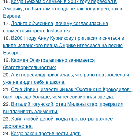
16.
Когда Бекхэм с семьёй в 2007 году переехал в
Америку, он был там отнюдь не так популярен, как в
Европе.
17.
Лолита объяснила, почему согласилась на
совместный трек с Instasamka.
18.
В2001 году Анну Курникову пригласили сняться в
клипе испанского певца Энрике иглесиаса на песню
Escape.
19.
Кармен Электра активно занимается
благотворительностью:
20.
Аня пересильд призналась, что рано повзрослела и
уже не видит себя в школе.
21.
Стив Ирвин, известный как "Охотник на Крокодилов",
был гораздо больше, чем телевизионная звезда.
22.
Виталий гогунский, отец Миланы стар, прекратил
выплачивать алименты.
23.
Хайп любой ценой: когда просмотры важнее
достоинства.
24.
Когда закон против чести идет.