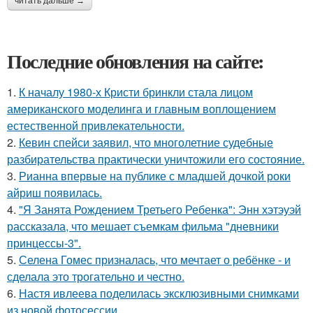
читать дальше →
Последние обновления на сайте:
1.
К началу 1980-х Кристи бринкли стала лицом
американского моделинга и главным воплощением
естественной привлекательности.
2.
Кевин спейси заявил, что многолетние судебные
разбирательства практически уничтожили его состояние.
3.
Рианна впервые на публике с младшей дочкой роки
айриш появилась.
4.
"Я Занята Рождением Третьего Ребенка": Энн хэтэуэй
рассказала, что мешает съемкам фильма "дневники
принцессы-3".
5.
Селена Гомес призналась, что мечтает о ребёнке - и
сделала это трогательно и честно.
6.
Настя ивлеева поделилась эксклюзивными снимками
из новой фотосессии.