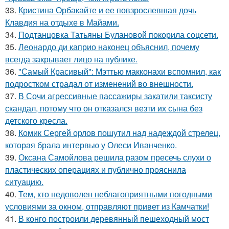
33.
Кристина Орбакайте и ее повзрослевшая дочь
Клавдия на отдыхе в Майами.
34.
Подтанцовка Татьяны Булановой покорила соцсети.
35.
Леонардо ди каприо наконец объяснил, почему
всегда закрывает лицо на публике.
36.
"Самый Красивый": Мэттью макконахи вспомнил, как
подростком страдал от изменений во внешности.
37.
В Сочи агрессивные пассажиры закатили таксисту
скандал, потому что он отказался везти их сына без
детского кресла.
38.
Комик Сергей орлов пошутил над надеждой стрелец,
которая брала интервью у Олеси Иванченко.
39.
Оксана Самойлова решила разом пресечь слухи о
пластических операциях и публично прояснила
ситуацию.
40.
Тем, кто недоволен неблагоприятными погодными
условиями за окном, отправляют привет из Камчатки!
41.
В конго построили деревянный пешеходный мост