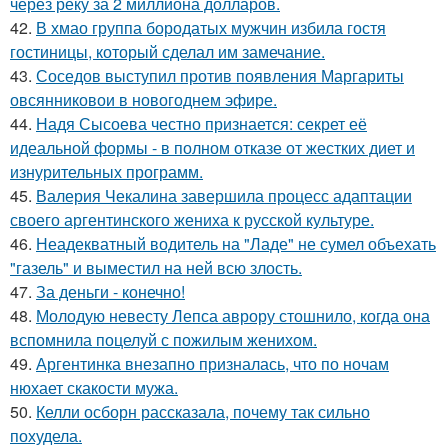
через реку за 2 миллиона долларов.
42.
В хмао группа бородатых мужчин избила гостя
гостиницы, который сделал им замечание.
43.
Соседов выступил против появления Маргариты
овсянниковои в новогоднем эфире.
44.
Надя Сысоева честно признается: секрет её
идеальной формы - в полном отказе от жестких диет и
изнурительных программ.
45.
Валерия Чекалина завершила процесс адаптации
своего аргентинского жениха к русской культуре.
46.
Неадекватный водитель на "Ладе" не сумел объехать
"газель" и выместил на ней всю злость.
47.
За деньги - конечно!
48.
Молодую невесту Лепса аврору стошнило, когда она
вспомнила поцелуй с пожилым женихом.
49.
Аргентинка внезапно призналась, что по ночам
нюхает скакости мужа.
50.
Келли осборн рассказала, почему так сильно
похудела.