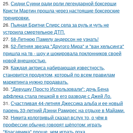
25.
Сидни Суини ради роли легендарной боксерши
Кристи Мартин прошла через настоящие боксерские
тренировки.
26.
Пьяная Бритни Спирс села за руль и чуть не
устроила смертельное ДТП.
27.
58-Летнюю Памелу андерсон не узнать!
28.
52-Летняя звезда "Другого Мира" и "ван хельсинга"
пришла на тв - шоу и шокировала поклонников своей
новой внешностью.
29.
Каждая актриса набирающая известность,
становится продуктом, который по всем правилам
маркетинга нужно продавать.
30.
"Девушку Просто Использовали": дочь Бена
аффлека стала пешкой в его разводе с Джей Ло.
31.
Счастливая 44-летняя Джессика альба и ее новый
парень 33-летний Дэнни Рамирес на отдыхе в Майами.
32.
Никита кологривый сказал вслух то, о чём в
профессии обычно говорят шёпотом: играть
"Красавчика" проще, чем играть лоха.