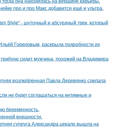
о тогда она находилась на вершине карьеры.
нейке про и про Макс добавится ещё и ультра.
m Style" - шуточный и абсурдный трек, который
с Ильёй Гореловым, раскрыла подробности их
а трибуне сидит мужчина, похожий на Владимира
летняя возлюбленная Павла Деревянко сделала
сли не будет соглашаться на интимные и
ою беременность.
аженной внешности.
етняя супруга Александра цекало вышла на