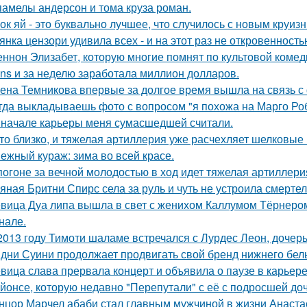
памелы андерсон и тома круза роман.
ок яй - это буквально лучшее, что случилось с новым круиз
янка цензори удивила всех - и на этот раз не откровенность
ннон Элизабет, которую многие помнят по культовой комеди
ans и за неделю заработала миллион долларов.
ена Темникова впервые за долгое время вышла на связь с
гда выкладываешь фото с вопросом "я похожа на Марго Ро
 начале карьеры меня сумасшедшей считали.
то близко, и тяжелая артиллерия уже расчехляет шелковые 
ежный кураж: зима во всей красе.
погоне за вечной молодостью в ход идет тяжелая артиллери
яная Бритни Спирс села за руль и чуть не устроила смерте
вица Дуа липа вышла в свет с женихом Каллумом Тёрнеро
нале.
2013 году Тимоти шаламе встречался с Лурдес Леон, дочер
дни Суини продолжает продвигать свой бренд нижнего бель
вица слава прервала концерт и объявила о паузе в карьере
йонсе, которую недавно "Перепутали" с её с подросшей до
нцор Марчел абаби стал главным мужчиной в жизни Анастас