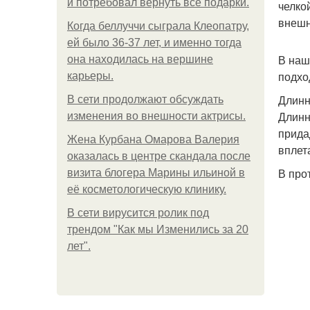
и потребовал вернуть все подарки.
челко
внешн
Когда беллуччи сыграла Клеопатру,
ей было 36-37 лет, и именно тогда
В наш
она находилась на вершине
подхо
карьеры.
Длинн
В сети продолжают обсуждать
Длинн
изменения во внешности актрисы.
прида
Жена Курбана Омарова Валерия
вплет
оказалась в центре скандала после
В про
визита блогера Марины ильиной в
её косметологическую клинику.
В сети вирусится ролик под
трендом "Как мы Изменились за 20
лет".