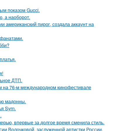
ным показом Gucci.
ю, а наоборот.
и американский пирог, создала аккаунт на
 фанатами.
бби?
платья.
я!
льное ДТП.
м на 76-м международном кинофестивале
ью мадонны.
я Syrn.
.
черью, впервые за долгое время сменила стиль.
ии Волочковой, заслуженной артистки России.