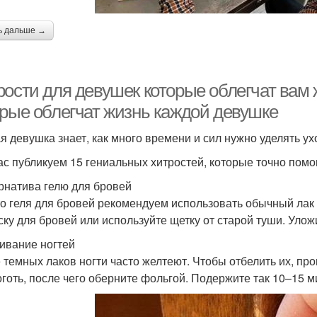
ь дальше →
ости для девушек которые облегчат вам ж
орые облегчат жизнь каждой девушке
я девушка знает, как много времени и сил нужно уделять ухо
ас публикуем 15 гениальных хитростей, которые точно помо
рнатива гелю для бровей
о геля для бровей рекомендуем использовать обычный лак 
ску для бровей или используйте щетку от старой туши. Уло
ивание ногтей
 темных лаков ногти часто желтеют. Чтобы отбелить их, пр
оготь, после чего оберните фольгой. Подержите так 10–15 ми