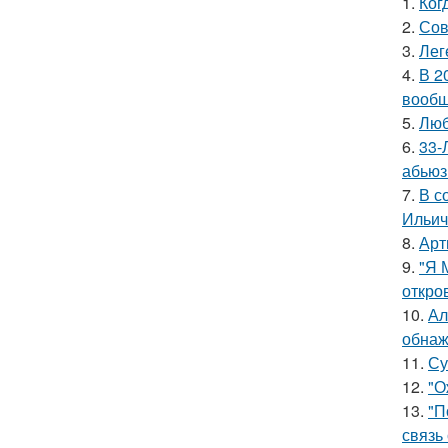
1.
Ког
2.
Сов
3.
Лег
4.
В 2
вообщ
5.
Люб
6.
33-
абьюз
7.
В с
Ильич
8.
Арт
9.
"Я 
откро
10.
Ал
обнаж
11.
Су
12.
"О
13.
"П
связь