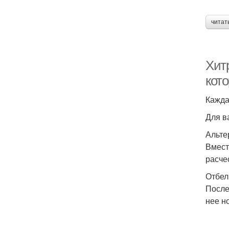
читат
Хитр
кот
Кажда
Для в
Альте
Вмест
расче
Отбел
После
нее н