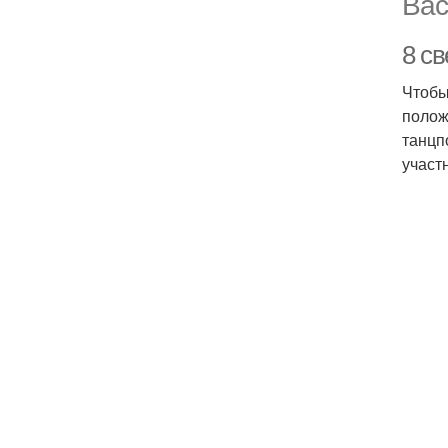
Вас
8 св
Чтобы
полож
танцп
участ