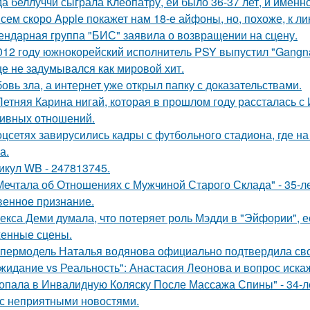
да беллуччи сыграла Клеопатру, ей было 36-37 лет, и именн
сем скоро Apple покажет нам 18-е айфоны, но, похоже, к ли
ендарная группа "БИС" заявила о возвращении на сцену.
012 году южнокорейский исполнитель PSY выпустил "Gangna
е не задумывался как мировой хит.
овь зла, а интернет уже открыл папку с доказательствами.
Летняя Карина нигай, которая в прошлом году рассталась 
ивных отношений.
оцсетях завирусились кадры с футбольного стадиона, где н
а.
икул WB - 247813745.
Мечтала об Отношениях с Мужчиной Старого Склада" - 35-
венное признание.
екса Деми думала, что потеряет роль Мэдди в "Эйфории", е
енные сцены.
пермодель Наталья водянова официально подтвердила св
жидание vs Реальность": Анастасия Леонова и вопрос иск
опала в Инвалидную Коляску После Массажа Спины" - 34-л
 с неприятными новостями.