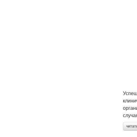
Успеш
клини
орган
случа
читат