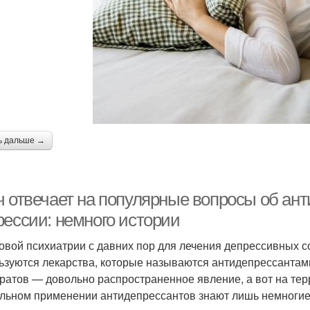
ь дальше →
ч отвечает на популярные вопросы об ант
рессии: немного истории
овой психиатрии с давних пор для лечения депрессивных со
ьзуются лекарства, которые называются антидепрессантами
ратов — довольно распространенное явление, а вот на те
льном применении антидепрессантов знают лишь немногие