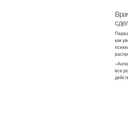
Вра
сде
Перва
как у
психи
распр
«Анти
все р
дейст