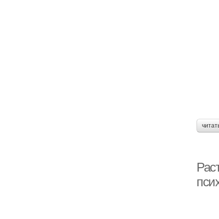
читат
Рас
пси