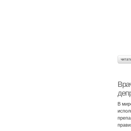
читат
Вра
деп
В мир
испол
препа
прави