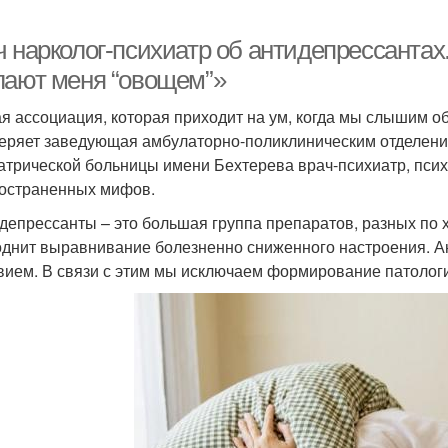
ч нарколог-психиатр об антидепрессанта
лают меня “овощем”»
я ассоциация, которая приходит на ум, когда мы слышим об
веряет заведующая амбулаторно-поликлиническим отделени
атрической больницы имени Бехтерева врач-психиатр, псих
остраненных мифов.
депрессанты – это большая группа препаратов, разных по х
однит выравнивание болезненно сниженного настроения. 
вием. В связи с этим мы исключаем формирование патологи