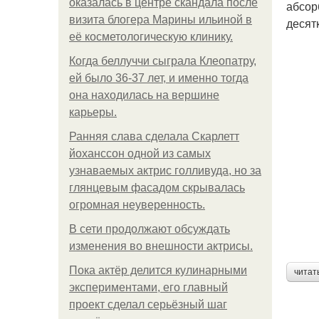
оказалась в центре скандала после
абсор
визита блогера Марины ильиной в
десят
её косметологическую клинику.
Когда беллуччи сыграла Клеопатру,
ей было 36-37 лет, и именно тогда
она находилась на вершине
карьеры.
Ранняя слава сделала Скарлетт
йоханссон одной из самых
узнаваемых актрис голливуда, но за
глянцевым фасадом скрывалась
огромная неуверенность.
В сети продолжают обсуждать
изменения во внешности актрисы.
Пока актёр делится кулинарными
читат
экспериментами, его главный
проект сделал серьёзный шаг