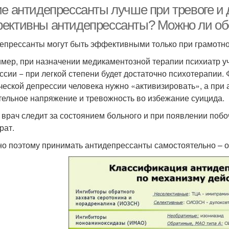
ие антидепрессанты лучше при тревоге и 
ективны антидепрессанты? Можно ли обо
епрессанты могут быть эффективными только при грамотно
мер, при назначении медикаментозной терапии психиатр у
ссии − при легкой степени будет достаточно психотерапии.
ческой депрессии человека нужно «активизировать», а при 
тельное напряжение и тревожность во избежание суицида.
 врач следит за состоянием больного и при появлении поб
рат.
о поэтому принимать антидепрессанты самостоятельно – о