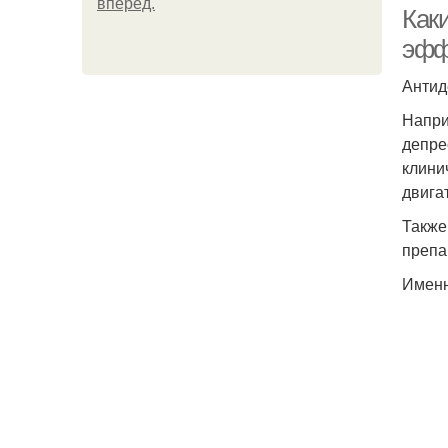
вперёд.
Как
эфф
Антид
Напри
депре
клини
двига
Также
препа
Именн