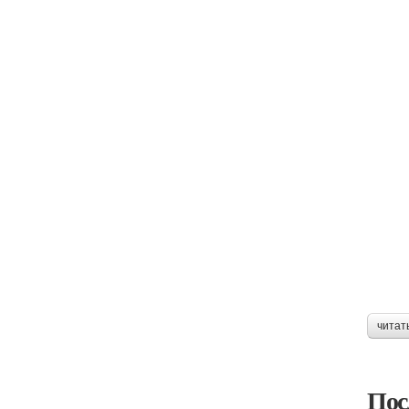
читат
Пос