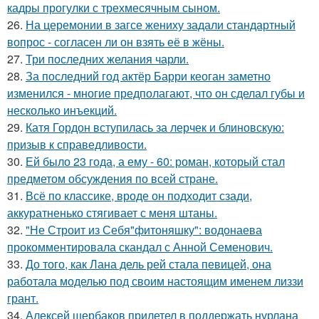
кадры прогулки с трехмесячным сыном.
26.
На церемонии в загсе жениху задали стандартный
вопрос - согласен ли он взять её в жёны.
27.
Три последних желания чарли.
28.
За последний год актёр Барри кеоган заметно
изменился - многие предполагают, что он сделал губы и
несколько инъекций.
29.
Катя Гордон вступилась за лерчек и блиновскую:
призыв к справедливости.
30.
Ей было 23 года, а ему - 60: роман, который стал
предметом обсуждения по всей стране.
31.
Всё по классике, вроде он подходит сзади,
аккуратненько стягивает с меня штаны.
32.
"Не Строит из Себя"фитоняшку": водонаева
прокомментировала скандал с Анной Семенович.
33.
До того, как Лана дель рей стала певицей, она
работала моделью под своим настоящим именем лиззи
грант.
34.
Алексей щербаков прилетел в поддержать нурлана