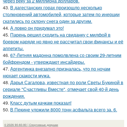
через реку за 2 миллиона долларов.
43.
В дагестанских горах произошло несколько
столкновений автомобилей, которые затем по инерции
скатились по склону снега один за другим.
44.
А ловко он придумал это!
45.
Парень решил сходить на свиданку с милфой в
боевом наряде но явно не рассчитал свои финансы и её
аппетиты.
46.
67-Летняя мадонна помолвлена со своим 29-летним
бойфрендом - утверждают инсайдеры.
47.
Аргентинка внезапно призналась, что по ночам
нюхает скакости мужа.
48.
Дарья Сагалова, известная по роли Светы Букиной в
сериале "Счастливы Вместе", отмечает свой 40-й день
рождения.
49.
Класс дутым качкам показал!
50.
В Пекине уложили 8000 тонн асфальта всего за. 6.
© 2026 90-60-90 | Спортивные девушки