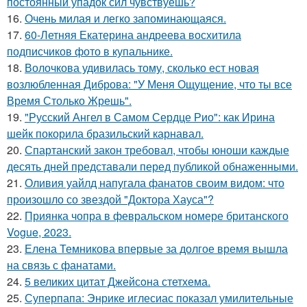
постоянный упадок сил чувствуешь?
16.
Очень милая и легко запоминающаяся.
17.
60-Летняя Екатерина андреева восхитила
подписчиков фото в купальнике.
18.
Волочкова удивилась тому, сколько ест новая
возлюбленная Диброва: "У Меня Ощущение, что ты все
Время Столько Жрешь".
19.
"Русский Ангел в Самом Сердце Рио": как Ирина
шейк покорила бразильский карнавал.
20.
Спартанский закон требовал, чтобы юноши каждые
десять дней представали перед публикой обнаженными.
21.
Оливия уайлд напугала фанатов своим видом: что
произошло со звездой "Доктора Хауса"?
22.
Приянка чопра в февральском номере британского
Vogue, 2023.
23.
Елена Темникова впервые за долгое время вышла
на связь с фанатами.
24.
5 великих цитат Джейсoна стетхема.
25.
Суперпапа: Энрике иглесиас показал умилительные