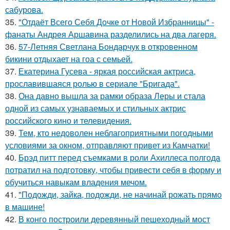
сабурова.
35.
"Отдаёт Всего Себя Дочке от Новой Избранницы" -
фанаты Андрея Аршавина разделились на два лагеря.
36.
57-Летняя Светлана Бондарчук в откровенном
бикини отдыхает на гоа с семьей.
37.
Екатерина Гусева - яркая российская актриса,
прославившаяся ролью в сериале "Бригада".
38.
Она давно вышла за рамки образа Леры и стала
одной из самых узнаваемых и стильных актрис
российского кино и телевидения.
39.
Тем, кто недоволен неблагоприятными погодными
условиями за окном, отправляют привет из Камчатки!
40.
Брэд питт перед съемками в роли Ахиллеса полгода
потратил на подготовку, чтобы привести себя в форму и
обучиться навыкам владения мечом.
41.
"Подожди, зайка, подожди, не начинай рожать прямо
в машине!
42.
В конго построили деревянный пешеходный мост