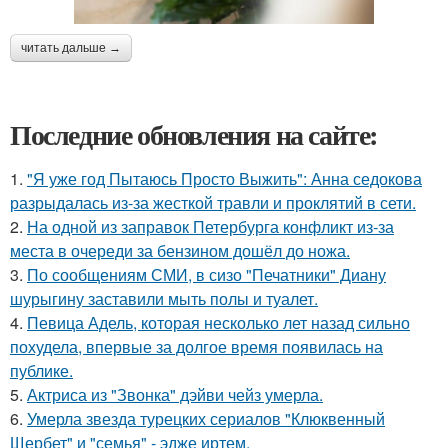
читать дальше →
Последние обновления на сайте:
1.
"Я уже год Пытаюсь Просто Выжить": Анна седокова
разрыдалась из-за жесткой травли и проклятий в сети.
2.
На одной из заправок Петербурга конфликт из-за
места в очереди за бензином дошёл до ножа.
3.
По сообщениям СМИ, в сизо "Печатники" Диану
шурыгину заставили мыть полы и туалет.
4.
Певица Адель, которая несколько лет назад сильно
похудела, впервые за долгое время появилась на
публике.
5.
Актриса из "Звонка" дэйви чейз умерла.
6.
Умерла звезда турецких сериалов "Клюквенный
Щербет" и "семья" - эдже иртем.