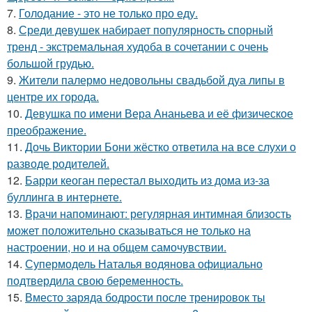
7.
Голодание - это не только про еду.
8.
Среди девушек набирает популярность спорный
тренд - экстремальная худоба в сочетании с очень
большой грудью.
9.
Жители палермо недовольны свадьбой дуа липы в
центре их города.
10.
Девушка по имени Вера Ананьева и её физическое
преображение.
11.
Дочь Виктории Бони жёстко ответила на все слухи о
разводе родителей.
12.
Барри кеоган перестал выходить из дома из-за
буллинга в интернете.
13.
Врачи напоминают: регулярная интимная близость
может положительно сказываться не только на
настроении, но и на общем самочувствии.
14.
Супермодель Наталья водянова официально
подтвердила свою беременность.
15.
Вместо заряда бодрости после тренировок ты