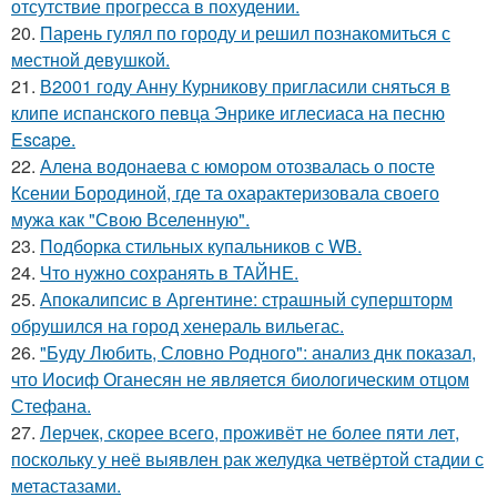
отсутствие прогресса в похудении.
20.
Парень гулял по городу и решил познакомиться с
местной девушкой.
21.
В2001 году Анну Курникову пригласили сняться в
клипе испанского певца Энрике иглесиаса на песню
Escape.
22.
Алена водонаева с юмором отозвалась о посте
Ксении Бородиной, где та охарактеризовала своего
мужа как "Свою Вселенную".
23.
Подборка стильных купальников с WB.
24.
Что нужно сохранять в ТАЙНЕ.
25.
Апокалипсис в Аргентине: страшный супершторм
обрушился на город хенераль вильегас.
26.
"Буду Любить, Словно Родного": анализ днк показал,
что Иосиф Оганесян не является биологическим отцом
Стефана.
27.
Лерчек, скорее всего, проживёт не более пяти лет,
поскольку у неё выявлен рак желудка четвёртой стадии с
метастазами.