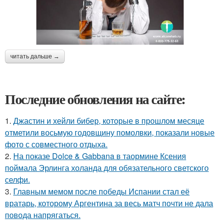
читать дальше →
Последние обновления на сайте:
1.
Джастин и хейли бибер, которые в прошлом месяце
отметили восьмую годовщину помолвки, показали новые
фото с совместного отдыха.
2.
На показе Dolce & Gabbana в таормине Ксения
поймала Эрлинга холанда для обязательного светского
селфи.
3.
Главным мемом после победы Испании стал её
вратарь, которому Аргентина за весь матч почти не дала
повода напрягаться.