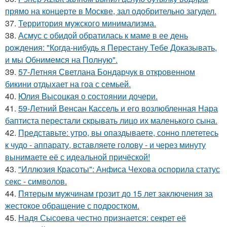
прямо на концерте в Москве, зал одобрительно загудел.
37.
Территория мужского минимализма.
38.
Асмус с обидой обратилась к маме в ее день
рождения: "Когда-нибудь я Перестану Тебе Доказывать,
и мы Обнимемся на Полную".
39.
57-Летняя Светлана Бондарчук в откровенном
бикини отдыхает на гоа с семьей.
40.
Юлия Высоцкая о состоянии дочери.
41.
59-Летний Венсан Кассель и его возлюбленная Нара
баптиста перестали скрывать лицо их маленького сына.
42.
Представьте: утро, вы опаздываете, сонно плететесь
к чудо - аппарату, вставляете голову - и через минуту
вынимаете её с идеальной причёской!
43.
"Иллюзия Красоты": Анфиса Чехова оспорила статус
секс - символов.
44.
Пятерым мужчинам грозит до 15 лет заключения за
жестокое обращение с подростком.
45.
Надя Сысоева честно признается: секрет её