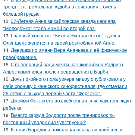
тренд - экстремальная худоба в сочетании с очень
большой грудью.
12.
37-Летняя Анна михайловская звезда сериала
"Молодёжка" стала мамой во второй раз.
13.
Главный холостяк "Битвы Экстрасенсов" сдался:
Олег шепс женится на своей возлюбленной Анне.
14.
Девушка по имени Вера Ананьева и её физическое
преображение.
15.
Сто операций ради мечты: как живой Кен Родриго
Алвес изменился после превращения в Барби.
16.
Дочь покойного пола уокера мидоу опубликовала у
себя хронику с каннского кинофестиваля, где отмечали
25-летие с выхода первой части "Форсажа".
17.
Джейми Фокс и его возлюбленная элис хакстепп ждут
ребенка.
18.
Вместо заряда бодрости после тренировок ты
постоянный упадок сил чувствуешь?
19.
Ксения Бородина пожаловалась на лишний вес и