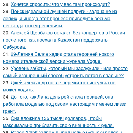
28.
Хочется спросить: что у вас там происходит?
29.
Поиск идеальной лучшей подруги - задача не из
легких, и иногда этот процесс приводит к весьма
нестандартным решениям.
30.
Алексей Щербаков остался без концертов в России
после того, как поехал в Казахстан поддержать
Сабурова.
31.
29-Летняя Белла хадид стала героиней нового
номера итальянской версии журнала Vogue.
32.
Уровень заботы, который мы заслужили - или просто
самый изощренный способ устроить потоп в спальне?
33.
Джей александр после пережитого инсульта не
может ходить.
34.
До того, как Лана дель рей стала певицей, она
работала моделью под своим настоящим именем лиззи
грант.
35.
Она вложила 135 тысяч долларов, чтобы
максимально приблизить свою внешность к кукле.
36.
Рэпер Xzibit залпом выпил целую бутылку водяры