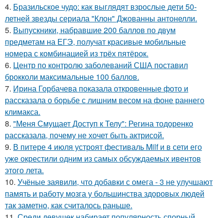
4.
Бразильское чудо: как выглядят взрослые дети 50-
летней звезды сериала "Клон" Джованны антонелли.
5.
Выпускники, набравшие 200 баллов по двум
предметам на ЕГЭ, получат красивые мобильные
номера с комбинацией из трёх пятёрок.
6.
Центр по контролю заболеваний США поставил
брокколи максимальные 100 баллов.
7.
Ирина Горбачева показала откровенные фото и
рассказала о борьбе с лишним весом на фоне раннего
климакса.
8.
"Меня Смущает Доступ к Телу": Регина тодоренко
рассказала, почему не хочет быть актрисой.
9.
В питере 4 июля устроят фестиваль Milf и в сети его
уже окрестили одним из самых обсуждаемых ивентов
этого лета.
10.
Учёные заявили, что добавки с омега - 3 не улучшают
память и работу мозга у большинства здоровых людей
так заметно, как считалось раньше.
11.
Среди девушек набирает популярность спорный