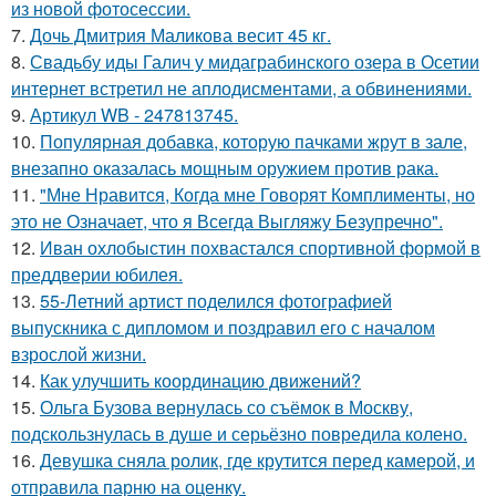
из новой фотосессии.
7.
Дочь Дмитрия Маликова весит 45 кг.
8.
Свадьбу иды Галич у мидаграбинского озера в Осетии
интернет встретил не аплодисментами, а обвинениями.
9.
Артикул WB - 247813745.
10.
Популярная добавка, которую пачками жрут в зале,
внезапно оказалась мощным оружием против рака.
11.
"Мне Нравится, Когда мне Говорят Комплименты, но
это не Означает, что я Всегда Выгляжу Безупречно".
12.
Иван охлобыстин похвастался спортивной формой в
преддверии юбилея.
13.
55-Летний артист поделился фотографией
выпускника с дипломом и поздравил его с началом
взрослой жизни.
14.
Как улучшить координацию движений?
15.
Ольга Бузова вернулась со съёмок в Москву,
подскользнулась в душе и серьёзно повредила колено.
16.
Девушка сняла ролик, где крутится перед камерой, и
отправила парню на оценку.