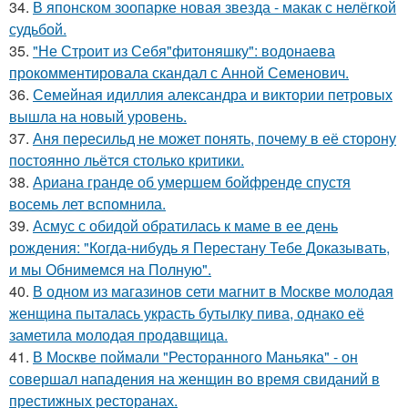
34.
В японском зоопарке новая звезда - макак с нелёгкой
судьбой.
35.
"Не Строит из Себя"фитоняшку": водонаева
прокомментировала скандал с Анной Семенович.
36.
Семейная идиллия александра и виктории петровых
вышла на новый уровень.
37.
Аня пересильд не может понять, почему в её сторону
постоянно льётся столько критики.
38.
Ариана гранде об умершем бойфренде спустя
восемь лет вспомнила.
39.
Асмус с обидой обратилась к маме в ее день
рождения: "Когда-нибудь я Перестану Тебе Доказывать,
и мы Обнимемся на Полную".
40.
В одном из магазинов сети магнит в Москве молодая
женщина пыталась украсть бутылку пива, однако её
заметила молодая продавщица.
41.
В Москве поймали "Ресторанного Маньяка" - он
совершал нападения на женщин во время свиданий в
престижных ресторанах.