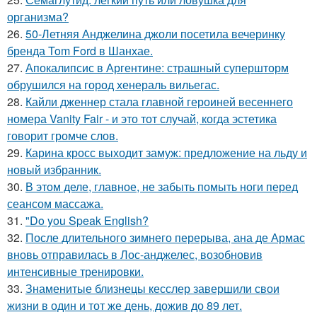
организма?
26.
50-Летняя Анджелина джоли посетила вечеринку
бренда Tom Ford в Шанхае.
27.
Апокалипсис в Аргентине: страшный супершторм
обрушился на город хенераль вильегас.
28.
Кайли дженнер стала главной героиней весеннего
номера Vanity Fair - и это тот случай, когда эстетика
говорит громче слов.
29.
Карина кросс выходит замуж: предложение на льду и
новый избранник.
30.
В этом деле, главное, не забыть помыть ноги перед
сеансом массажа.
31.
"Do you Speak English?
32.
После длительного зимнего перерыва, ана де Армас
вновь отправилась в Лос-анджелес, возобновив
интенсивные тренировки.
33.
Знаменитые близнецы кесслер завершили свои
жизни в один и тот же день, дожив до 89 лет.