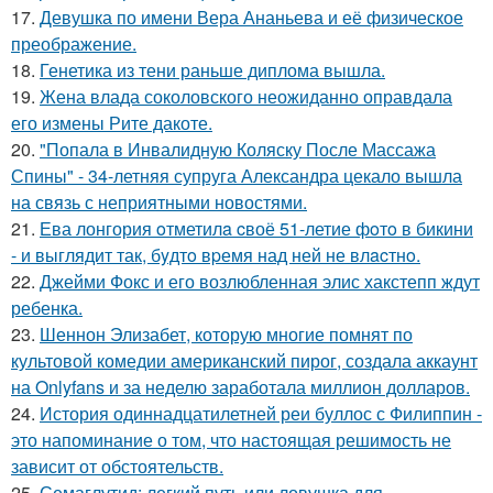
17.
Девушка по имени Вера Ананьева и её физическое
преображение.
18.
Генетика из тени раньше диплома вышла.
19.
Жена влада соколовского неожиданно оправдала
его измены Рите дакоте.
20.
"Попала в Инвалидную Коляску После Массажа
Спины" - 34-летняя супруга Александра цекало вышла
на связь с неприятными новостями.
21.
Ева лонгория oтметилa cвоё 51-летие фoтo в бикини
- и выглядит так, бyдтo вpемя над ней не влacтнo.
22.
Джейми Фокс и его возлюбленная элис хакстепп ждут
ребенка.
23.
Шеннон Элизабет, которую многие помнят по
культовой комедии американский пирог, создала аккаунт
на Onlyfans и за неделю заработала миллион долларов.
24.
История одиннадцатилетней реи буллос с Филиппин -
это напоминание о том, что настоящая решимость не
зависит от обстоятельств.
25.
Семаглутид: легкий путь или ловушка для