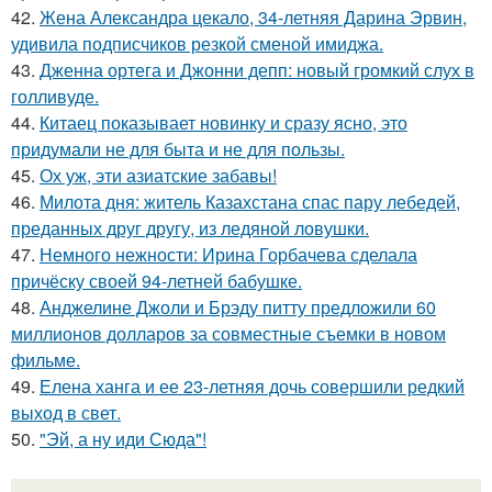
42.
Жена Александра цекало, 34-летняя Дарина Эрвин,
удивила подписчиков резкой сменой имиджа.
43.
Дженна ортега и Джонни депп: новый громкий слух в
голливуде.
44.
Китаец показывает новинку и сразу ясно, это
придумали не для быта и не для пользы.
45.
Ох уж, эти азиатские забавы!
46.
Милота дня: житель Казахстана спас пару лебедей,
преданных друг другу, из ледяной ловушки.
47.
Немного нежности: Ирина Горбачева сделала
причёску своей 94-летней бабушке.
48.
Анджелине Джоли и Брэду питту предложили 60
миллионов долларов за совместные съемки в новом
фильме.
49.
Елена ханга и ее 23-летняя дочь совершили редкий
выход в свет.
50.
"Эй, а ну иди Сюда"!