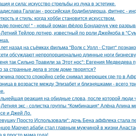
ация и сила: искусство стрельбы из лука в эстетике.
адислава Галаган - российская бодибилдерша, фитнес - ин
ткость и стиль: когда хобби становится искусством.
едю понесло! " - новый роман фёдор Бондарчук уже разрыва
-Летний Тейлор лотнер, известный по роли Джейкоба в "Сум
нца.
 лет назад на съёмках фильма "Волк с Уолл - Стрит" позна
сети обсуждают непропорционально длинные ноги бизнесву
еня так Сильно Травили за Этот нос": Евгения Медведева п
о за странные дела в этом доме творятся?
жчина просто спокойно себе снимал зверюшек где-то в Афри
зница в возрасте между Элизабет и близняшками - всего три
е.
льнейшая реакция на обидные слова, после которой люди 
-Летняя экс - солистка группы "Комбинация" Алёна Апина м
се и Джей Ло.
евушку Просто Использовали": дочь Бена аффлека стала пе
нцор Марчел абаби стал главным мужчиной в жизни Анастас
а я просто мама года!