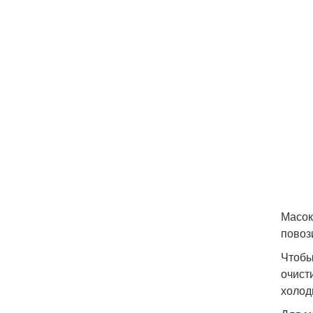
Масок
повози
Чтобы
очист
холод