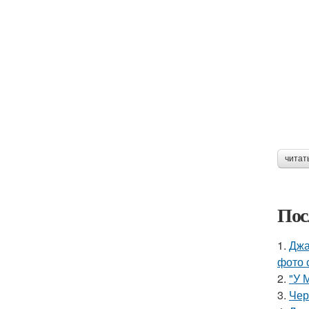
читат
Пос
1.
Джа
фото 
2.
"У 
3.
Чер