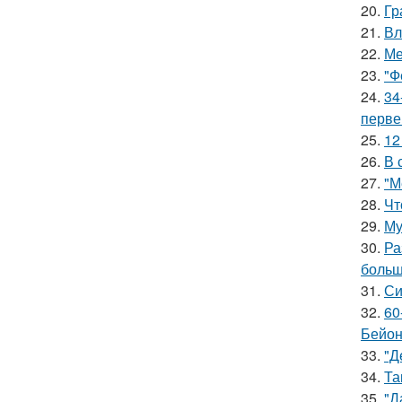
20.
Гр
21.
Вл
22.
Ме
23.
"Ф
24.
34
перве
25.
12
26.
В 
27.
"М
28.
Чт
29.
Му
30.
Ра
больш
31.
Си
32.
60
Бейон
33.
"Д
34.
Та
35.
"Д