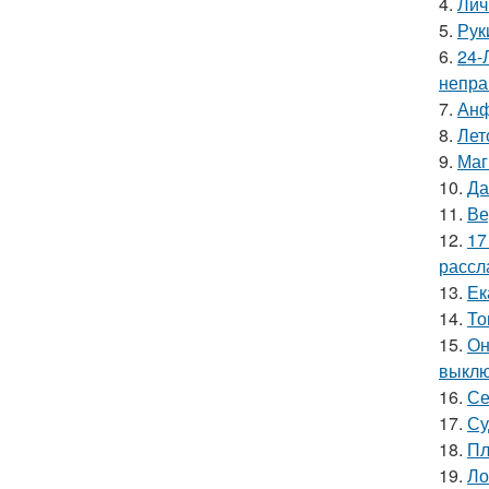
4.
Лич
5.
Рук
6.
24-
непра
7.
Анф
8.
Лет
9.
Маг
10.
Да
11.
Ве
12.
17
рассл
13.
Ек
14.
То
15.
Он
выклю
16.
Се
17.
Су
18.
Пл
19.
Ло