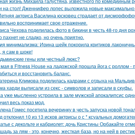
ная жизнь Михаила галустяна, известного по комедийным р
и на стол! Дженнифер лопес выложила новые максимально
Летняя актриса Василина юсковец страдает от дисморфофоб
вильно воспринимает свое отражение.
иса Чехова поделилась фото в бикини в честь 48-го дня ро
о пахнет не сладко, но очень приятно.
ия минимализма: Ирина шейк покорила критиков лаконичны
, я сам в шоке!
дьминские гены или честный люкс?
 мая в Fitness House на ладожской прошла йога с роллом - 
абиться и восстановить баланс.
атерина Климова поделилась кадрами с отдыха на Мальдив
ма харди выписали из секс - символов и записали в скуфы.
а уже мысленно устроила в зале мужской апокалипсис одн
чил весь показ мод.
лена Гомес посетила вечеринку в честь запуска новой тона
д отклонил 10 из 13 исков актрисы о с * ксуальных домогате
атье с декольте и кабриолет: дочь Кристины Орбакайте отм
шадь за лям - это, конечно, жесткая база, но на ней в рести