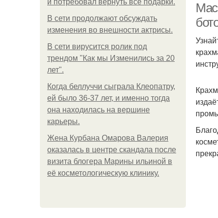
и потребовал вернуть все подарки.
Мас
В сети продолжают обсуждать
бот
изменения во внешности актрисы.
Узнай
В сети вирусится ролик под
крахм
трендом "Как мы Изменились за 20
инстр
лет".
Когда беллуччи сыграла Клеопатру,
Крахм
ей было 36-37 лет, и именно тогда
издаё
она находилась на вершине
промы
карьеры.
Благо
Жена Курбана Омарова Валерия
косме
оказалась в центре скандала после
прекр
визита блогера Марины ильиной в
её косметологическую клинику.