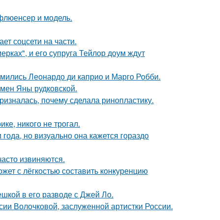
флюенсер и модель.
ет соцсети на части.
ерках", и его супруга Тейлор доум ждут
комились Леонардо ди каприо и Марго Робби.
мен Яны рудковской.
ризналась, почему сделала ринопластику.
ке, никого не трогал.
 года, но визуально она кажется гораздо
часто извиняются.
ожет с лёгкостью составить конкуренцию
шкой в его разводе с Джей Ло.
ии Волочковой, заслуженной артистки России.