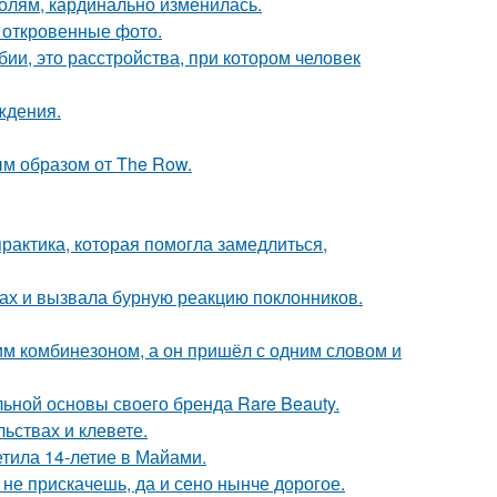
олям, кардинально изменилась.
 откровенные фото.
ии, это расстройства, при котором человек
ждения.
м образом от The Row.
практика, которая помогла замедлиться,
ах и вызвала бурную реакцию поклонников.
им комбинезоном, а он пришёл с одним словом и
льной основы своего бренда Rare Beauty.
льствах и клевете.
етила 14-летие в Майами.
к не прискачешь, да и сено нынче дорогое.