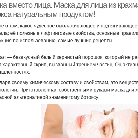
ка вместо лица. Маска для лица из крахм
окса натуральным продуктом!
те о том, какое чудесное омолаживающее и подтягивающее 
ала: её полезные лифтинговые свойства, основные правил
укция по использованию, самые лучшие рецепты
ал — безвкусный белый зернистый порошок, который не рас
т характерный скрип, вызванный трением частиц. Он активн
шленностях.
даря своему химическому составу и свойствам, это вещес
тологии. Приготовленная собственными руками маска для ли
асной альтернативой знаменитому ботоксу.