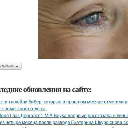
ь дальше →
ледние обновления на сайте:
стин и хейли бибер, которые в прошлом месяце отметили 
с совместного отдыха.
Меня Глаз Дёргался": MIA Boyka впервые рассказала о личн
ез четыре месяца после развода Екатерина Шкуро снова сказ