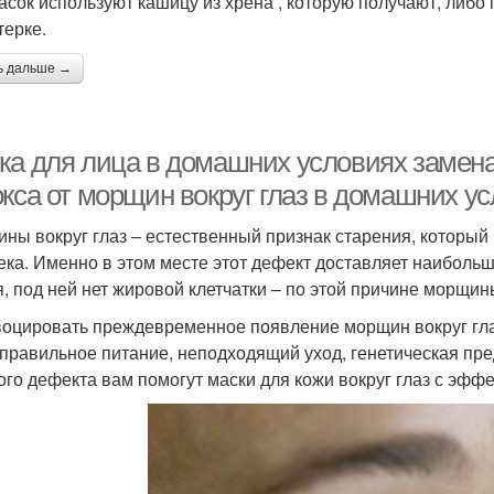
асок используют кашицу из хрена , которую получают, либо 
терке.
ь дальше →
ка для лица в домашних условиях замена
окса от морщин вокруг глаз в домашних у
ны вокруг глаз – естественный признак старения, который 
ека. Именно в этом месте этот дефект доставляет наибольш
я, под ней нет жировой клетчатки – по этой причине морщи
оцировать преждевременное появление морщин вокруг глаз
еправильное питание, неподходящий уход, генетическая пр
кого дефекта вам помогут маски для кожи вокруг глаз с эффе