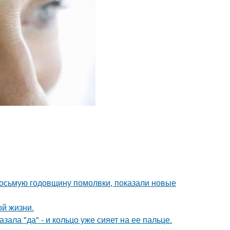
восьмую годовщину помолвки, показали новые
ой жизни.
ала "да" - и кольцо уже сияет на ее пальце.