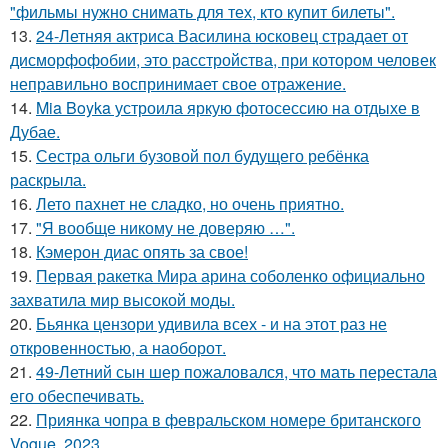
"фильмы нужно снимать для тех, кто купит билеты".
13.
24-Летняя актриса Василина юсковец страдает от
дисморфофобии, это расстройства, при котором человек
неправильно воспринимает свое отражение.
14.
Mia Boyka устроила яркую фотосессию на отдыхе в
Дубае.
15.
Сестра ольги бузовой пол будущего ребёнка
раскрыла.
16.
Лето пахнет не сладко, но очень приятно.
17.
"Я вообще никому не доверяю …".
18.
Кэмерон диас опять за свое!
19.
Первая ракетка Мира арина соболенко официально
захватила мир высокой моды.
20.
Бьянка цензори удивила всех - и на этот раз не
откровенностью, а наоборот.
21.
49-Летний сын шер пожаловался, что мать перестала
его обеспечивать.
22.
Приянка чопра в февральском номере британского
Vogue, 2023.