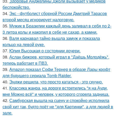
33.
Здоровье Анджелины Джоли вызывает у медиков
беспокойство.
34.
Экс - футболист сборной России Дмитрий Тарасов
второй месяц игнорирует налоговую.
35.
Мужик в Бразилии каждый день заливал в себя по 2-
3 литра колы и накопил в себе не сахар, а камни.
36.
Валя карнавал тайно вышла замуж и показала
кольцо на левой руке.
37.
Юлия Высоцкая о состоянии дочери.
38.
Аслан бижоев, который играл в "Даёшь Молодёжь",
теперь работает в ПВЗ.
39.
Amazon показал Софи Тернер в образе Лары крофт
для будущего сериала Tomb Raider.
40.
Энджи решила, что просто кататься - это скучно.
41.
Классика жанра, на дороге встретились "я на Ауди,
мне Можно всё" и человек, у которого сгорела задница.
42.
Самбурская вышла на сцену и спокойно исполнила
свой хит так, будто поёт не "для Картинки", а для людей в
зале.