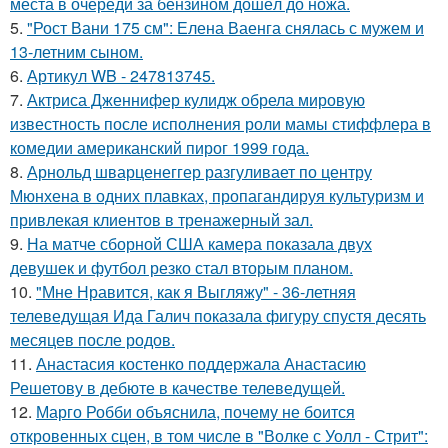
места в очереди за бензином дошёл до ножа.
5.
"Рост Вани 175 см": Елена Ваенга снялась с мужем и
13-летним сыном.
6.
Артикул WB - 247813745.
7.
Актриса Дженнифер кулидж обрела мировую
известность после исполнения роли мамы стиффлера в
комедии американский пирог 1999 года.
8.
Арнольд шварценеггер разгуливает по центру
Мюнхена в одних плавках, пропагандируя культуризм и
привлекая клиентов в тренажерный зал.
9.
На матче сборной США камера показала двух
девушек и футбол резко стал вторым планом.
10.
"Мне Нравится, как я Выгляжу" - 36-летняя
телеведущая Ида Галич показала фигуру спустя десять
месяцев после родов.
11.
Анастасия костенко поддержала Анастасию
Решетову в дебюте в качестве телеведущей.
12.
Марго Робби объяснила, почему не боится
откровенных сцен, в том числе в "Волке с Уолл - Стрит":