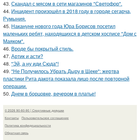
43.
Скандал с мясом в сети магазинов "Светофор".
44.
Инцидент произошёл в 2018 году в городе сегарча,
Румыния.
45.
Накануне нового года Юра Борисов посетил
маленьких ребят, находящихся в детском хосписе "Дом с
Маяком".
46.
Вроде бы покрытый стиль.
47.
Артик и асти?
48.
"Эй, а ну иди Сюда"!
49.
"Не Получилось Убрать Дыру в Щеке": жертва
пластики Рита дакота показала лицо после повторной
операции.
50.
Днем в борцовке, вечером в платье!
© 2026 90-60-90 | Спортивные девушки
Контакты
Пользовательское соглашение
Политика конфидециальности
Обратная связь