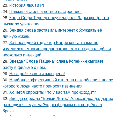
23.
История любви P!
24.
Пляжный стиль и летнее настроение.
25.
Когда Софи Тернер получила роль Лары крофт, это
вызвало удивление.
26.
Зендея снова заставила интернет обсуждать её
личную жизнь.
27.
За последний год актёр Барри кеоган заметно
изменился - многие предполагают, что он сделал губы и
несколько инъекций.
28.
Звезда "Слова Пацана" слава Копейкин сыграет
басту в фильме о нем.
29.
На стройке своя атмосфера!
30.
Наиболее эффективный ответ на оскорбления, после
которого люди часто приносят извинения.
31.
Хочется спросить: что у вас там происходит?
32.
Звезда сериала "Белый Лотос" Александра даддарио
разводится с мужем Эндрю формом после трёх лет
брака.