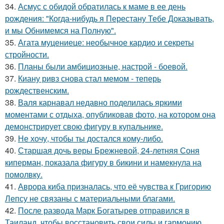
34.
Асмус с обидой обратилась к маме в ее день
рождения: "Когда-нибудь я Перестану Тебе Доказывать,
и мы Обнимемся на Полную".
35.
Агата муцениеце: необычное кардио и секреты
стройности.
36.
Планы были амбициозные, настрой - боевой.
37.
Киану ривз снова стал мемом - теперь
рождественским.
38.
Валя карнавал недавно поделилась яркими
моментами с отдыха, опубликовав фото, на котором она
демонстрирует свою фигуру в купальнике.
39.
Не хочу, чтобы ты достался кому-либо.
40.
Старшая дочь веры Брежневой, 24-летняя Соня
киперман, показала фигуру в бикини и намекнула на
помолвку.
41.
Аврора киба призналась, что её чувства к Григорию
Лепсу не связаны с материальными благами.
42.
После развода Марк Богатырев отправился в
Таиланд, чтобы восстановить свои силы и гармонию.