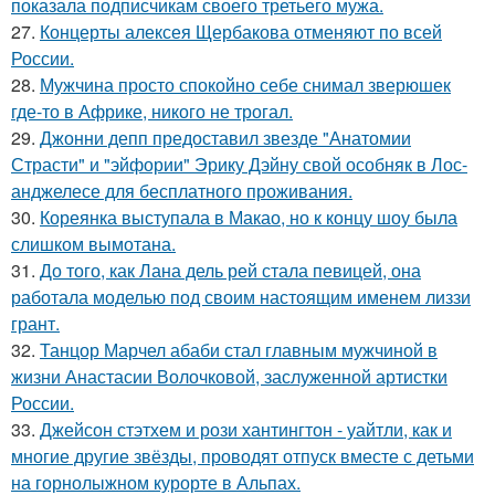
показала подписчикам своего третьего мужа.
27.
Концерты алексея Щербакова отменяют по всей
России.
28.
Мужчина просто спокойно себе снимал зверюшек
где-то в Африке, никого не трогал.
29.
Джонни депп предоставил звезде "Анатомии
Страсти" и "эйфории" Эрику Дэйну свой особняк в Лос-
анджелесе для бесплатного проживания.
30.
Кореянка выступала в Макао, но к концу шоу была
слишком вымотана.
31.
До того, как Лана дель рей стала певицей, она
работала моделью под своим настоящим именем лиззи
грант.
32.
Танцор Марчел абаби стал главным мужчиной в
жизни Анастасии Волочковой, заслуженной артистки
России.
33.
Джейсон стэтхем и рози хантингтон - уайтли, как и
многие другие звёзды, проводят отпуск вместе с детьми
на горнолыжном курорте в Альпах.