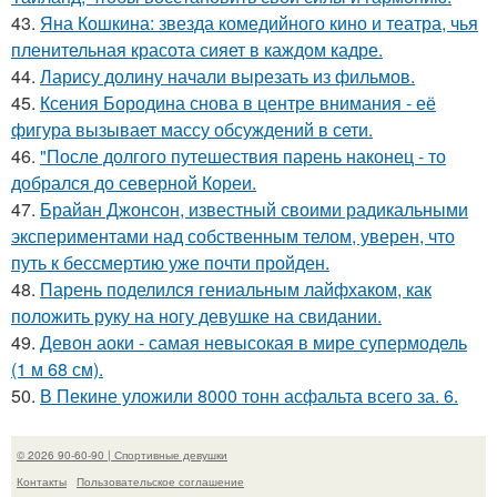
43.
Яна Кошкина: звезда комедийного кино и театра, чья
пленительная красота сияет в каждом кадре.
44.
Ларису долину начали вырезать из фильмов.
45.
Ксения Бородина снова в центре внимания - её
фигура вызывает массу обсуждений в сети.
46.
"После долгого путешествия парень наконец - то
добрался до северной Кореи.
47.
Брайан Джонсон, известный своими радикальными
экспериментами над собственным телом, уверен, что
путь к бессмертию уже почти пройден.
48.
Парень поделился гениальным лайфхаком, как
положить руку на ногу девушке на свидании.
49.
Девон аоки - самая невысокая в мире супермодель
(1 м 68 см).
50.
В Пекине уложили 8000 тонн асфальта всего за. 6.
© 2026 90-60-90 | Спортивные девушки
Контакты
Пользовательское соглашение