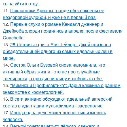
сына уйти к отцу.
11.
Поклонники Арианы гранде обеспокоены ее
нездоровой худобой, и уже не в первый раз.
12.
Первые слухи о романе Кендалл дженнер и
Джейкоба элорди появились в апреле, после фестиваля
Coachella.
13.
28-Летняя актриса Аня Тейлор - Джой признана
обладательницей одного из самых идеальных лиц в
мире.
14.
Сестра Ольги Бузовой снова напомнила, что
активный образ жизни - это не про случайные
тренировки, а про дисциплину и любовь к себе.
15.
"Мимика и Профилактика": Дарья клюкина о раннем
знакомстве с косметологией.
16.
В сети активно обсуждают идеальный актерский
состав в адаптации мультфильма - звереполис.
17.
Иногда одна цель может полностью изменить
человека.
18.
Весной xoчется чeгo-тo лёгкого, свежегo и