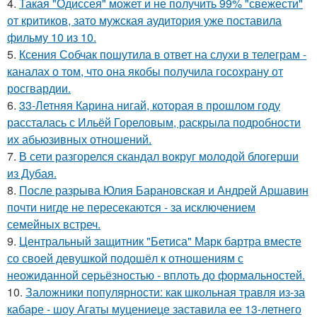
4.
Такая "Одиссея" может и не получить 99% "свежести"
от критиков, зато мужская аудитория уже поставила
фильму 10 из 10.
5.
Ксения Собчак пошутила в ответ на слухи в телеграм -
каналах о том, что она якобы получила госохрану от
росгвардии.
6.
33-Летняя Карина нигай, которая в прошлом году
рассталась с Ильёй Гореловым, раскрыла подробности
их абьюзивных отношений.
7.
В сети разгорелся скандал вокруг молодой блогерши
из Дубая.
8.
После разрыва Юлия Барановская и Андрей Аршавин
почти нигде не пересекаются - за исключением
семейных встреч.
9.
Центральный защитник "Бетиса" Марк бартра вместе
со своей девушкой подошёл к отношениям с
неожиданной серьёзностью - вплоть до формальностей.
10.
Заложники популярности: как школьная травля из-за
кабаре - шоу Агаты муцениеце заставила ее 13-летнего