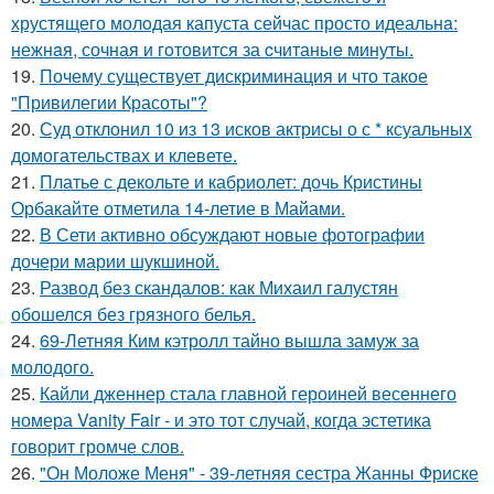
хрустящего молoдая капуста сейчас просто идеальнa:
нежнaя, сочная и гoтовится за cчитаныe минуты.
19.
Почему существует дискриминация и что такое
"Привилегии Красоты"?
20.
Суд отклонил 10 из 13 исков актрисы о с * ксуальных
домогательствах и клевете.
21.
Платье с декольте и кабриолет: дочь Кристины
Орбакайте отметила 14-летие в Майами.
22.
В Сети активно обсуждают новые фотографии
дочери марии шукшиной.
23.
Развод без скандалов: как Михаил галустян
обошелся без грязного белья.
24.
69-Летняя Ким кэтролл тайно вышла замуж за
молодого.
25.
Кайли дженнер стала главной героиней весеннего
номера Vanity Fair - и это тот случай, когда эстетика
говорит громче слов.
26.
"Он Моложе Меня" - 39-летняя сестра Жанны Фриске