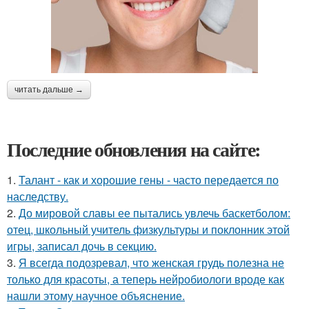
читать дальше →
Последние обновления на сайте:
1.
Талант - как и хорошие гены - часто передается по
наследству.
2.
До мировой славы ее пытались увлечь баскетболом:
отец, школьный учитель физкультуры и поклонник этой
игры, записал дочь в секцию.
3.
Я всегда подозревал, что женская грудь полезна не
только для красоты, а теперь нейробиологи вроде как
нашли этому научное объяснение.