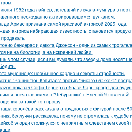
ством.
 июня 1982 года лайнер, летевший из куала-лумпура в перт,
шенного неожиданно активировавшимся вулканом.
а де Армас признана самой красивой актрисой 2025 года.
ждая актриса набирающая известность, становится продукт
 продавать.
тонио бандерас и дакота Джонсон - один из самых трогател
тся не на биологии, а на искренней любви.
шь в том случае, если вы думали, что звезды дома носят ш
бедить.
ата муцениеце: необычное кардио и секреты стройности.
матче "Вашингтон Кэпиталз" против "чикаго блэкхокс" пост
azon показал Софи Тернер в образе Лары крофт для будущ
лимся впечатлениями о "Чебурашки" с Еленой Яковлевой!
ощения за такой тон прошу.
таша королёва рассказала о трудностях с фигурой после 50
ника беллуччи рассказала, почему не стремилась к худобе
ейкоб элорди столкнулся с неприятным следствием своей 
ацци.