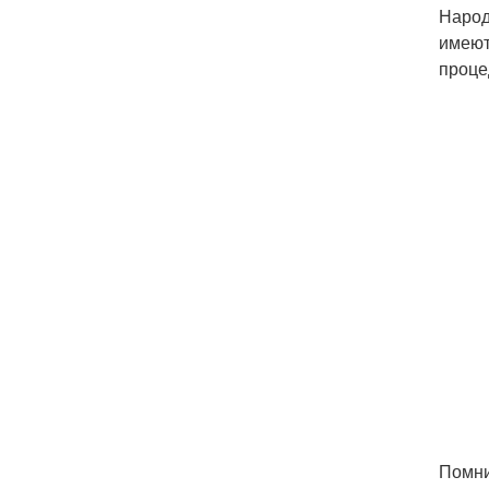
Народ
имеют
проце
Помни