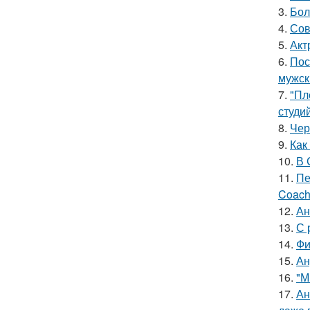
3.
Бол
4.
Сов
5.
Акт
6.
Пос
мужск
7.
"Пл
студи
8.
Чер
9.
Как
10.
В 
11.
Пе
Coach
12.
Ан
13.
С 
14.
Фи
15.
Ан
16.
"М
17.
Ан