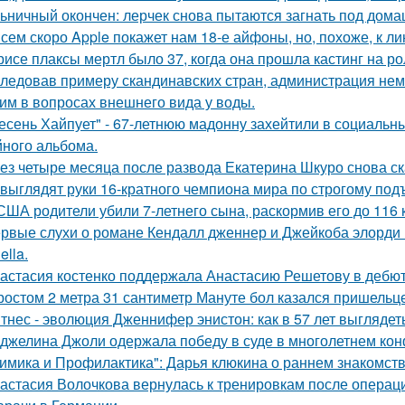
ьничный окончен: лерчек снова пытаются загнать под домаш
сем скоро Apple покажет нам 18-е айфоны, но, похоже, к ли
рисе плаксы мертл было 37, когда она прошла кастинг на р
ледовав примеру скандинавских стран, администрация не
им в вопросах внешнего вида у воды.
есень Хайпует" - 67-летнюю мадонну захейтили в социальны
йного альбома.
ез четыре месяца после развода Екатерина Шкуро снова сказ
 выглядят руки 16-кратного чемпиона мира по строгому под
США родители убили 7-летнего сына, раскормив его до 116 к
рвые слухи о романе Кендалл дженнер и Джейкоба элорди 
ella.
астасия костенко поддержала Анастасию Решетову в дебют
ростом 2 метра 31 сантиметр Мануте бол казался пришельце
тнес - эволюция Дженнифер энистон: как в 57 лет выглядет
джелина Джоли одержала победу в суде в многолетнем ко
имика и Профилактика": Дарья клюкина о раннем знакомств
астасия Волочкова вернулась к тренировкам после операции