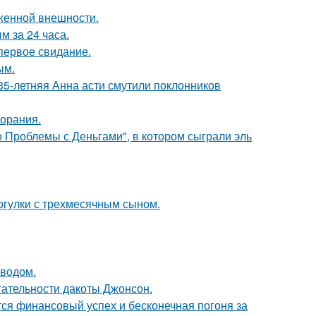
аженной внешности.
 за 24 часа.
первое свидание.
ым.
35-летняя Анна асти смутили поклонников
горания.
 Проблемы с Деньгами", в котором сыграли эль
огулки с трехмесячным сыном.
оводом.
гательности дакоты Джонсон.
тся финансовый успех и бесконечная погоня за