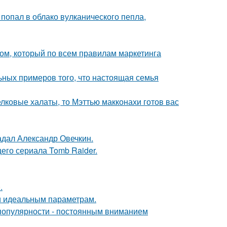
 попал в облако вулканического пепла,
ом, который по всем правилам маркетинга
ьных примеров того, что настоящая семья
елковые халаты, то Мэттью макконахи готов вас
радал Александр Овечкин.
его сериала Tomb Raider.
.
 и идеальным параметрам.
популярности - постоянным вниманием