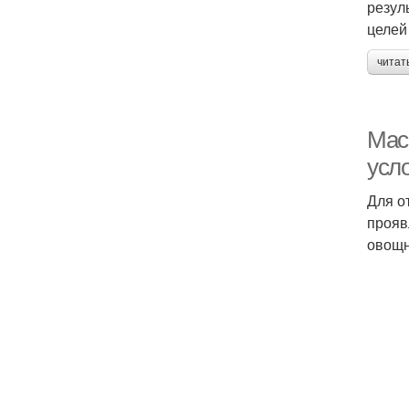
резул
целей
читат
Мас
усл
Для о
прояв
овощн