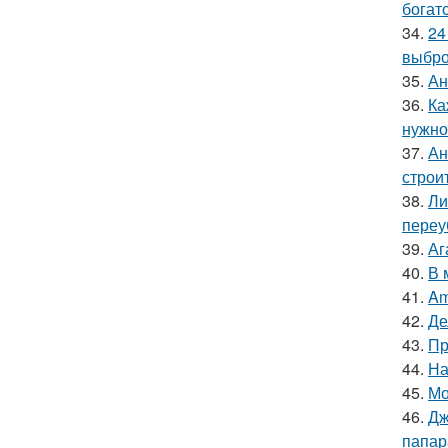
богат
34.
24
выбро
35.
Ан
36.
Ка
нужно
37.
Ан
строи
38.
Ли
переу
39.
Аг
40.
В 
41.
Am
42.
Де
43.
Пр
44.
На
45.
Мо
46.
Дж
папар