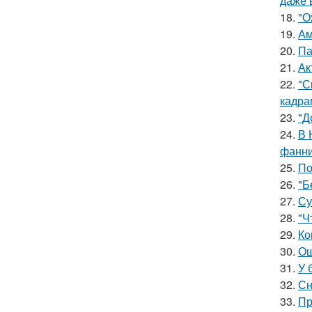
даже 
18.
"О
19.
Ам
20.
Па
21.
Ак
22.
"С
кадра
23.
"Д
24.
В 
фанни
25.
По
26.
"Б
27.
Су
28.
"Ч
29.
Ко
30.
Ош
31.
У 
32.
Сн
33.
Пр