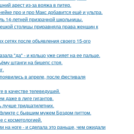
ний арест из-за вояжа в питер.
нейке про и про Макс добавится ещё и ультра.
оль 14-летней призрачной школьницы.
мецкой столицы приравняла права женщин к
х сетях после объявления своего 15-ого
ала "да" - и кольцо уже сияет на ее пальце.
ъёму штанги на бицепс стоя.
г.
появились в апреле, после фестиваля
е в качестве телеведущей.
м даже в лиге гигантов.
ь лучше тридцатилетних.
нфликте с бывшим мужем Брэдом питтом.
е с косметологией.
 на ноге - и сделала это раньше, чем ожидали