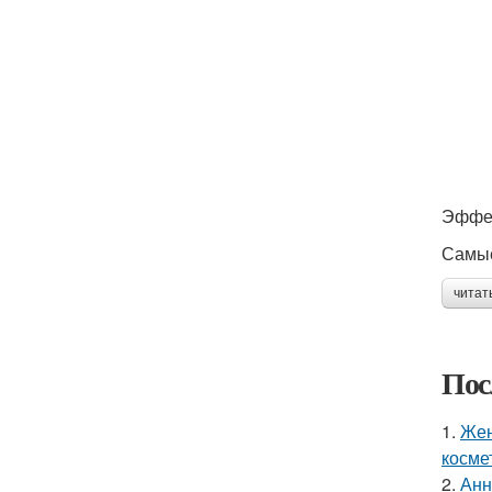
Эффек
Самые
читат
Пос
1.
Жен
косме
2.
Анн