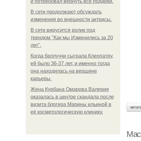
и потребовал вернуть все подарки.
В сети продолжают обсуждать
изменения во внешности актрисы.
В сети вирусится ролик под
трендом "Как мы Изменились за 20
лет".
Когда беллуччи сыграла Клеопатру,
ей было 36-37 лет, и именно тогда
она находилась на вершине
карьеры.
Жена Курбана Омарова Валерия
оказалась в центре скандала после
визита блогера Марины ильиной в
читат
её косметологическую клинику.
Мас