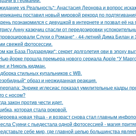
врачи в Германии.
жидание vs Реальность": Анастасия Леонова и вопрос иск
ериканец поставил новый мировой рекорд по подтягиваниям
рень познакомился с девушкой в интернете и позвал её на 
трису Анну казючиц спасли от передозировки успокоительн
провоцировали Слухи о Романе" - 44-летний Дима Билан и 
ми свежей фотосессии.
ом как База Подзарядки": секрет долголетия ови в эпоху вы
Нью-йорке прошла премьера нового сериала Apple "У Марго
нг и Николь кидман.
дборка стильных купальников с WB.
езобидный" образ и неожиданная реакция.
перпапа: Энрике иглесиас показал умилительные кадры пр
то с носом?
гда закон против чести идет.
ибка, которая стала роковой.
бероева новая тёща - и возраст снова стал главным инфоп
есла Суини с пьедестала одной фотосессией - магия притя
едставьте себе мир, где главной целью большинства являе